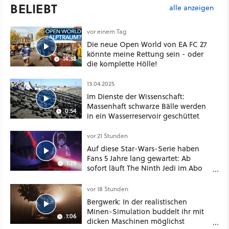
BELIEBT
alle anzeigen
vor einem Tag
Die neue Open World von EA FC 27
könnte meine Rettung sein - oder
14:38
die komplette Hölle!
13.04.2025
Im Dienste der Wissenschaft:
Massenhaft schwarze Bälle werden
0:54
in ein Wasserreservoir geschüttet
vor 21 Stunden
Auf diese Star-Wars-Serie haben
Fans 5 Jahre lang gewartet: Ab
1:29
sofort läuft The Ninth Jedi im Abo
bei Disney Plus
vor 18 Stunden
Bergwerk: In der realistischen
Minen-Simulation buddelt ihr mit
1:06
dicken Maschinen möglichst