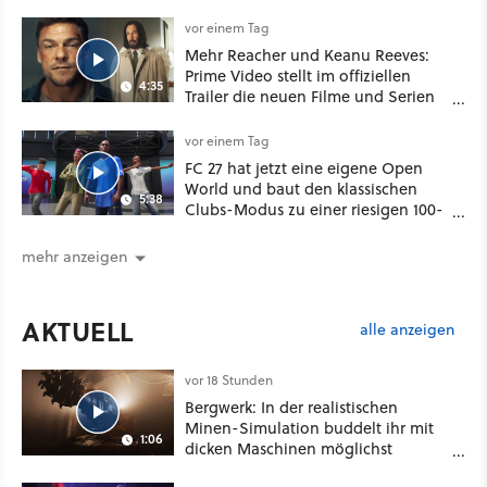
vorsichtig Kohle aus
vor einem Tag
Mehr Reacher und Keanu Reeves:
Prime Video stellt im offiziellen
4:35
Trailer die neuen Filme und Serien
für August 2026 vor
vor einem Tag
FC 27 hat jetzt eine eigene Open
World und baut den klassischen
5:38
Clubs-Modus zu einer riesigen 100-
Spieler-Sandbox aus
mehr anzeigen
AKTUELL
alle anzeigen
vor 18 Stunden
Bergwerk: In der realistischen
Minen-Simulation buddelt ihr mit
1:06
dicken Maschinen möglichst
vorsichtig Kohle aus