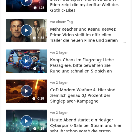
Eden zeigt die mysteriöse Welt des
1:25
Gothic-Likes
vor einem Tag
Mehr Reacher und Keanu Reeves:
Prime Video stellt im offiziellen
4:35
Trailer die neuen Filme und Serien
für August 2026 vor
vor 2 Tagen
Koop-Chaos im Flugzeug: Liebe
Passagiere, bitte bewahren Sie
1:58
Ruhe und schnallen Sie sich an
vor 2 Tagen
CoD Modern Warfare 4: Hier sind
ziemlich genau 0,1 Prozent der
0:28
Singleplayer-Kampagne
vor 2 Tagen
Heute Abend startet ein riesiger
Cyberpunk-Sale bei Steam und hier
1:28
seht ihr schon vorab die ersten