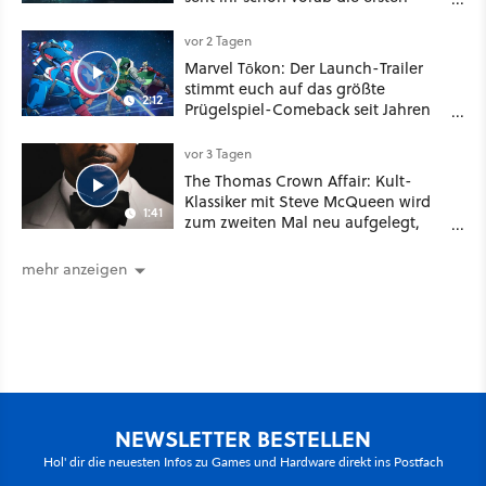
Angebote im Trailer
vor 2 Tagen
Marvel Tōkon: Der Launch-Trailer
stimmt euch auf das größte
2:12
Prügelspiel-Comeback seit Jahren
ein
vor 3 Tagen
The Thomas Crown Affair: Kult-
Klassiker mit Steve McQueen wird
1:41
zum zweiten Mal neu aufgelegt,
diesmal mit Marvel-Star Michael B.
Jordan
mehr anzeigen
NEWSLETTER BESTELLEN
Hol' dir die neuesten Infos zu Games und Hardware direkt ins Postfach