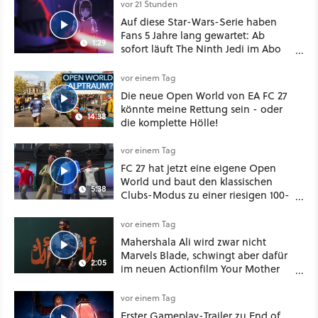
vor 21 Stunden
Auf diese Star-Wars-Serie haben
Fans 5 Jahre lang gewartet: Ab
1:29
sofort läuft The Ninth Jedi im Abo
bei Disney Plus
vor einem Tag
Die neue Open World von EA FC 27
könnte meine Rettung sein - oder
14:38
die komplette Hölle!
vor einem Tag
FC 27 hat jetzt eine eigene Open
World und baut den klassischen
5:38
Clubs-Modus zu einer riesigen 100-
Spieler-Sandbox aus
vor einem Tag
Mahershala Ali wird zwar nicht
Marvels Blade, schwingt aber dafür
2:05
im neuen Actionfilm Your Mother
Your Mother Your Mother das
Schwert
vor einem Tag
Erster Gameplay-Trailer zu End of