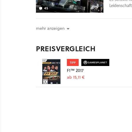
Leidenschaft
45
gibt Lance S
PlayStation
mehr anzeigen
PREISVERGLEICH
TIPP
F1™ 2017
ab 15,11 €