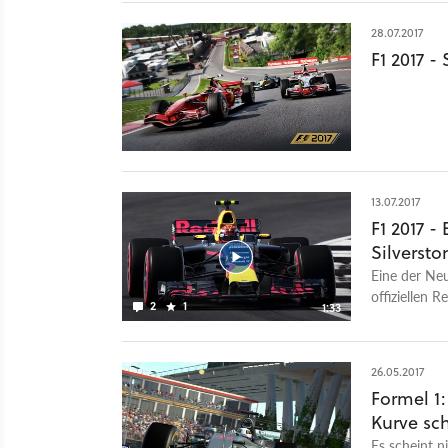
28.07.2017
F1 2017 -
13.07.2017
F1 2017 -
Silversto
Eine der Ne
offiziellen 
2
1
1:33
Short. Im er
der Strecke
Racing RB6. 
26.05.2017
Veränderung
Formel 1:
2017?
Kurve sch
Es scheint n