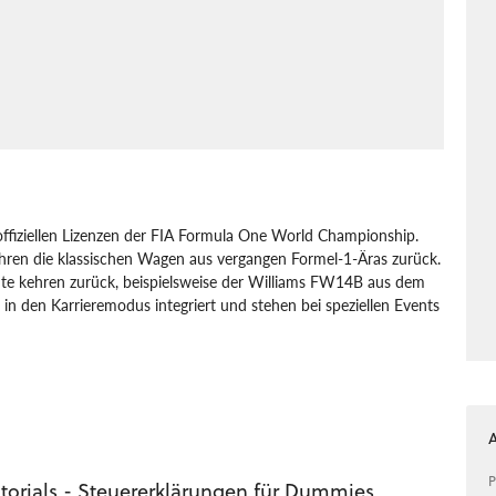
offiziellen Lizenzen der FIA Formula One World Championship.
ren die klassischen Wagen aus vergangen Formel-1-Äras zurück.
te kehren zurück, beispielsweise der Williams FW14B aus dem
n den Karrieremodus integriert und stehen bei speziellen Events
Xbox
Rennspiel
Sport
Codemasters
P
utorials - Steuererklärungen für Dummies