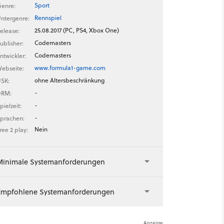
Sport
enre:
Rennspiel
ntergenre:
25.08.2017 (PC, PS4, Xbox One)
elease:
Codemasters
ublisher:
Codemasters
ntwickler:
www.formula1-game.com
ebseite:
ohne Altersbeschränkung
SK:
-
DRM:
-
pielzeit:
-
prachen:
Nein
ree 2 play:
Minimale Systemanforderungen
Empfohlene Systemanforderungen