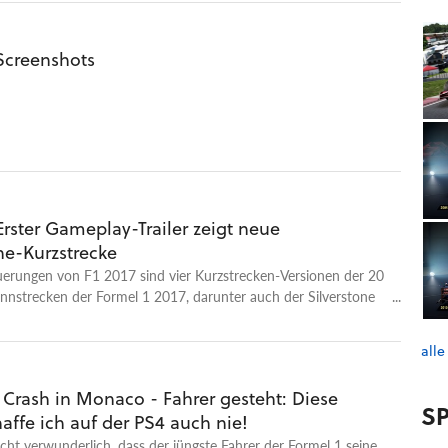
 Screenshots
 Erster Gameplay-Trailer zeigt neue
ne-Kurzstrecke
uerungen von F1 2017 sind vier Kurzstrecken-Versionen der 20
Rennstrecken der Formel 1 2017, darunter auch der Silverstone
sten Gameplay-Trailer sehen wir F1-Fahrer Max Verstappen auf
 im 2017 Red Bull Racing RB 13 und im Classic 2010 Red Bull
alle
Verstappen fasst im Trailer auch seine Einschätzung zu den
en zum Vorjahr zusammen. Mehr zum Spiel: Was ist neu in F1
 Crash in Monaco - Fahrer gesteht: Diese
SP
affe ich auf der PS4 auch nie!
icht verwunderlich, dass der jüngste Fahrer der Formel 1 seine