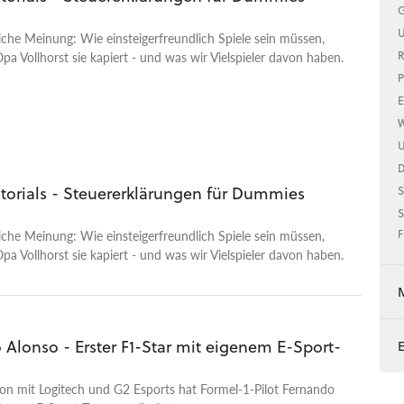
G
U
iche Meinung: Wie einsteigerfreundlich Spiele sein müssen,
R
Opa Vollhorst sie kapiert - und was wir Vielspieler davon haben.
P
E
W
U
utorials - Steuererklärungen für Dummies
S
S
iche Meinung: Wie einsteigerfreundlich Spiele sein müssen,
F
Opa Vollhorst sie kapiert - und was wir Vielspieler davon haben.
 Alonso - Erster F1-Star mit eigenem E-Sport-
on mit Logitech und G2 Esports hat Formel-1-Pilot Fernando