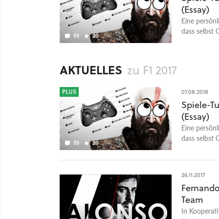
(Essay)
Eine persönl
dass selbst 
55
20
AKTUELLES
zu F1 2017
PLUS
07.08.2018
Spiele-T
(Essay)
Eine persönl
dass selbst 
55
20
26.11.2017
Fernando
Team
In Kooperati