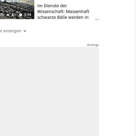
gefährlicher
Im Dienste der
Wissenschaft: Massenhaft
71
8
0:54
schwarze Bälle werden in
ein Wasserreservoir
geschüttet
r anzeigen