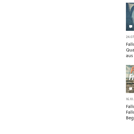
24.07
Fall
Qua
aus
hin
Tür
16.10
Fall
Fal
Begl
Vers