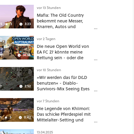
Reaktion auf den Netflix-
Deal
vor 13 Stunden
Mafia: The Old Country
bekommt neue Messer,
5
3
3:23
Knarren, Autos und
Aufgaben - Der erste DLC
hat mehr dabei als nur
vor 2 Tagen
Story
Die neue Open World von
EA FC 27 könnte meine
21
14:38
Rettung sein - oder die
komplette Hölle!
vor 10 Stunden
»Wir werden das für D&D
benutzen« - Diablo-
1
2:52
Survivors-Mix Seeing Eyes
hat ein überraschend
nützliches Map-Tool
vor 7 Stunden
Die Legende von Khiimori:
Das schicke Pferdespiel mit
1
3
0:42
Mittelalter-Setting und
Unreal-Grafik wird jetzt
noch größer und
13.04.2025