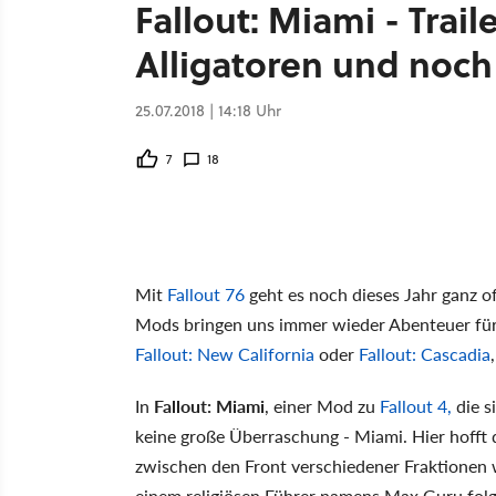
Fallout: Miami - Trai
Alligatoren und noch
25.07.2018 | 14:18 Uhr
7
18
Mit
Fallout 76
geht es noch dieses Jahr ganz of
Mods bringen uns immer wieder Abenteuer für 
Fallout: New California
oder
Fallout: Cascadia
In
Fallout: Miami
, einer Mod zu
Fallout 4,
die si
keine große Überraschung - Miami. Hier hofft de
zwischen den Front verschiedener Fraktionen 
einem religiösen Führer namens Max Guru fol