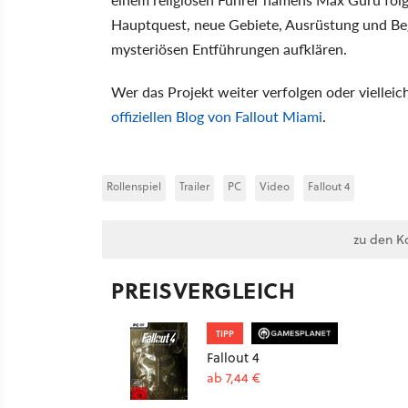
Hauptquest, neue Gebiete, Ausrüstung und Begl
mysteriösen Entführungen aufklären.
Wer das Projekt weiter verfolgen oder viellei
offiziellen Blog von Fallout Miami
.
Rollenspiel
Trailer
PC
Video
Fallout 4
zu den K
PREISVERGLEICH
TIPP
Fallout 4
ab 7,44 €