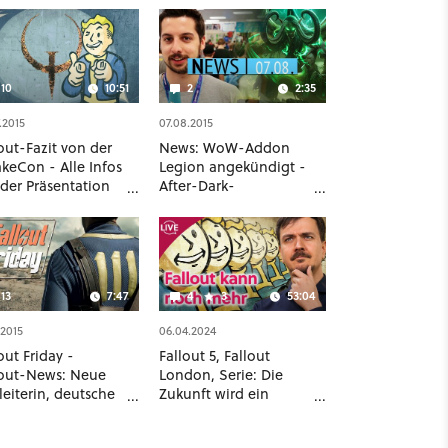
10
10:51
2
2:35
.2015
07.08.2015
out-Fazit von der
News: WoW-Addon
keCon - Alle Infos
Legion angekündigt -
 der Präsentation
After-Dark-
ter verschlossenen
Erweiterung für Cities
en
Skylines & Fallout 4
hat doch Ladezeiten
13
7:47
4
3
53:04
.2015
06.04.2024
out Friday -
Fallout 5, Fallout
lout-News: Neue
London, Serie: Die
eiterin, deutsche
Zukunft wird ein
ion & PS Vita
Spagat