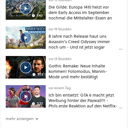
Die Gilde: Europa 1410 heizt vor
dem Early Access im September
1:40
nochmal die Mittelalter-Essen an
vor 19 Stunden
8 Jahre nach Release haut uns
Assassin's Creed Odyssey immer
14:45
noch um - Und ist jetzt sogar
besser!
vor 13 Stunden
Gothic Remake: Neue Inhalte
kommen! Fotomodus, Marvin-
3:13
Mode und mehr bestätigt
vor einem Tag
Ich bin entsetzt: GTA 6 macht jetzt
Werbung hinter der Paywall?! -
2:22
Phils erste Reaktion auf den Netflix-
Deal
mehr anzeigen