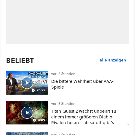
BELIEBT
alle anzeigen
vor 16 Stunden
Die bittere Wahrheit über AAA-
Spiele
26:22
vor 13 Stunden
Titan Quest 2 wächst unbeirrt zu
einem immer größeren Diablo-
4:09
Rivalen heran - ab sofort gibt's
sogar eine richtige Beschwörer-
Klasse
vor 13 Stunden