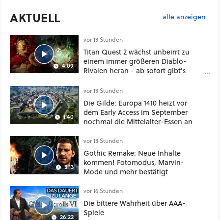
AKTUELL
alle anzeigen
vor 13 Stunden
Titan Quest 2 wächst unbeirrt zu
einem immer größeren Diablo-
4:09
Rivalen heran - ab sofort gibt's
sogar eine richtige Beschwörer-
Klasse
vor 13 Stunden
Die Gilde: Europa 1410 heizt vor
dem Early Access im September
1:40
nochmal die Mittelalter-Essen an
vor 13 Stunden
Gothic Remake: Neue Inhalte
kommen! Fotomodus, Marvin-
3:13
Mode und mehr bestätigt
vor 16 Stunden
Die bittere Wahrheit über AAA-
Spiele
26:22