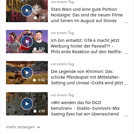
vor einem Tag
Stars Wars und eine gute Portion
Nostalgie: Das sind die neuen Filme
1:38
und Serien im August auf Disney
Plus
vor einem Tag
Ich bin entsetzt: GTA 6 macht jetzt
Werbung hinter der Paywall?! -
2:22
Phils erste Reaktion auf den Netflix-
Deal
vor einem Tag
Die Legende von Khiimori: Das
schicke Pferdespiel mit Mittelalter-
0:42
Setting und Unreal-Grafik wird jetzt
noch größer und gefährlicher
vor einem Tag
»Wir werden das für D&D
benutzen« - Diablo-Survivors-Mix
2:52
Seeing Eyes hat ein überraschend
nützliches Map-Tool
mehr anzeigen