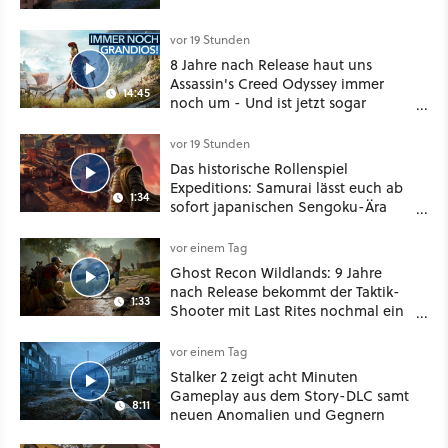
vor 19 Stunden
8 Jahre nach Release haut uns
Assassin's Creed Odyssey immer
14:45
noch um - Und ist jetzt sogar
besser!
vor 19 Stunden
Das historische Rollenspiel
Expeditions: Samurai lässt euch ab
1:34
sofort japanischen Sengoku-Ära
aufmischen - wahlweise mit Gewalt
oder Diplomatie
vor einem Tag
Ghost Recon Wildlands: 9 Jahre
nach Release bekommt der Taktik-
1:33
Shooter mit Last Rites nochmal ein
dickes Update
vor einem Tag
Stalker 2 zeigt acht Minuten
Gameplay aus dem Story-DLC samt
8:11
neuen Anomalien und Gegnern