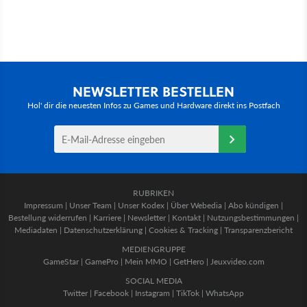
NEWSLETTER BESTELLEN
Hol' dir die neuesten Infos zu Games und Hardware direkt ins Postfach
RUBRIKEN
Impressum
|
Unser Team
|
Unser Kodex
|
Über Webedia
|
Abo kündigen
|
Bestellung widerrufen
|
Karriere
|
Newsletter
|
Kontakt
|
Nutzungsbestimmungen
|
Mediadaten
|
Datenschutzerklärung
|
Cookies & Tracking
|
Transparenzbericht
MEDIENGRUPPE
GameStar
|
GamePro
|
Mein MMO
|
GetHero
|
Jeuxvideo.com
SOCIAL MEDIA
Twitter
|
Facebook
|
Instagram
|
TikTok
|
WhatsApp