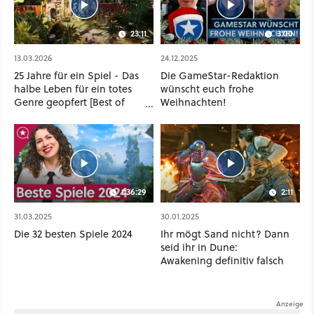
23:11
3:00
13.03.2026
24.12.2025
25 Jahre für ein Spiel - Das
Die GameStar-Redaktion
halbe Leben für ein totes
wünscht euch frohe
Genre geopfert [Best of
Weihnachten!
GameStar]
1:36:29
2:11
31.03.2025
30.01.2025
Die 32 besten Spiele 2024
Ihr mögt Sand nicht? Dann
seid ihr in Dune:
Awakening definitiv falsch