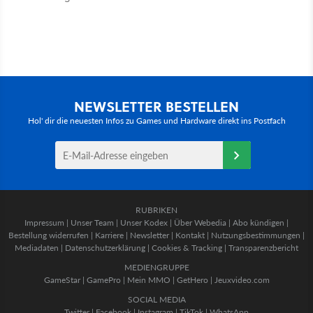
NEWSLETTER BESTELLEN
Hol' dir die neuesten Infos zu Games und Hardware direkt ins Postfach
RUBRIKEN
Impressum
|
Unser Team
|
Unser Kodex
|
Über Webedia
|
Abo kündigen
|
Bestellung widerrufen
|
Karriere
|
Newsletter
|
Kontakt
|
Nutzungsbestimmungen
|
Mediadaten
|
Datenschutzerklärung
|
Cookies & Tracking
|
Transparenzbericht
MEDIENGRUPPE
GameStar
|
GamePro
|
Mein MMO
|
GetHero
|
Jeuxvideo.com
SOCIAL MEDIA
Twitter
|
Facebook
|
Instagram
|
TikTok
|
WhatsApp