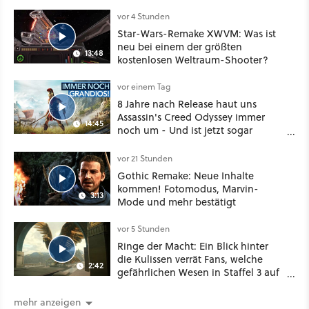
vor 4 Stunden
Star-Wars-Remake XWVM: Was ist
neu bei einem der größten
13:48
kostenlosen Weltraum-Shooter?
vor einem Tag
8 Jahre nach Release haut uns
Assassin's Creed Odyssey immer
14:45
noch um - Und ist jetzt sogar
besser!
vor 21 Stunden
Gothic Remake: Neue Inhalte
kommen! Fotomodus, Marvin-
3:13
Mode und mehr bestätigt
vor 5 Stunden
Ringe der Macht: Ein Blick hinter
die Kulissen verrät Fans, welche
2:42
gefährlichen Wesen in Staffel 3 auf
sie warten
mehr anzeigen