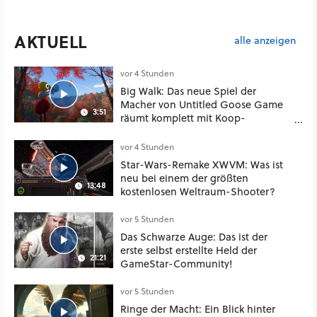
AKTUELL
alle anzeigen
vor 4 Stunden
Big Walk: Das neue Spiel der
Macher von Untitled Goose Game
3:51
räumt komplett mit Koop-
Konventionen auf
vor 4 Stunden
Star-Wars-Remake XWVM: Was ist
neu bei einem der größten
13:48
kostenlosen Weltraum-Shooter?
vor 5 Stunden
Das Schwarze Auge: Das ist der
erste selbst erstellte Held der
21:21
GameStar-Community!
vor 5 Stunden
Ringe der Macht: Ein Blick hinter