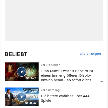
BELIEBT
alle anzeigen
vor 21 Stunden
Titan Quest 2 wächst unbeirrt zu
einem immer größeren Diablo-
4:09
Rivalen heran - ab sofort gibt's
sogar eine richtige Beschwörer-
Klasse
vor einem Tag
Die bittere Wahrheit über AAA-
Spiele
26:22