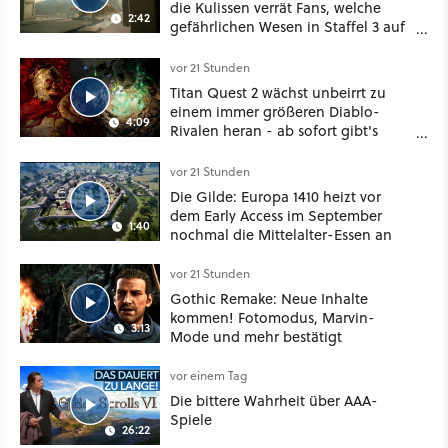
die Kulissen verrät Fans, welche
2:42
gefährlichen Wesen in Staffel 3 auf
sie warten
vor 21 Stunden
Titan Quest 2 wächst unbeirrt zu
einem immer größeren Diablo-
4:09
Rivalen heran - ab sofort gibt's
sogar eine richtige Beschwörer-
Klasse
vor 21 Stunden
Die Gilde: Europa 1410 heizt vor
dem Early Access im September
1:40
nochmal die Mittelalter-Essen an
vor 21 Stunden
Gothic Remake: Neue Inhalte
kommen! Fotomodus, Marvin-
3:13
Mode und mehr bestätigt
vor einem Tag
Die bittere Wahrheit über AAA-
Spiele
26:22