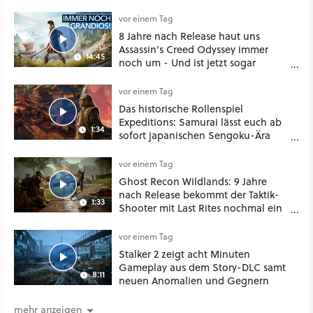
vor einem Tag
8 Jahre nach Release haut uns
Assassin's Creed Odyssey immer
14:45
noch um - Und ist jetzt sogar
besser!
vor einem Tag
Das historische Rollenspiel
Expeditions: Samurai lässt euch ab
1:34
sofort japanischen Sengoku-Ära
aufmischen - wahlweise mit Gewalt
oder Diplomatie
vor einem Tag
Ghost Recon Wildlands: 9 Jahre
nach Release bekommt der Taktik-
1:33
Shooter mit Last Rites nochmal ein
dickes Update
vor einem Tag
Stalker 2 zeigt acht Minuten
Gameplay aus dem Story-DLC samt
8:11
neuen Anomalien und Gegnern
mehr anzeigen