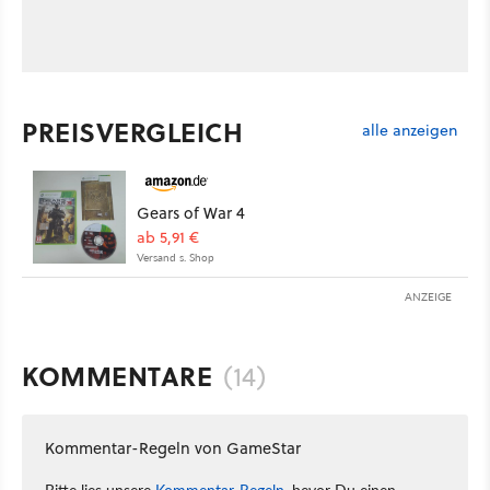
PREISVERGLEICH
alle anzeigen
Gears of War 4
ab 5,91 €
Versand s. Shop
ANZEIGE
KOMMENTARE
(14)
Kommentar-Regeln von GameStar
Bitte lies unsere
Kommentar-Regeln
, bevor Du einen