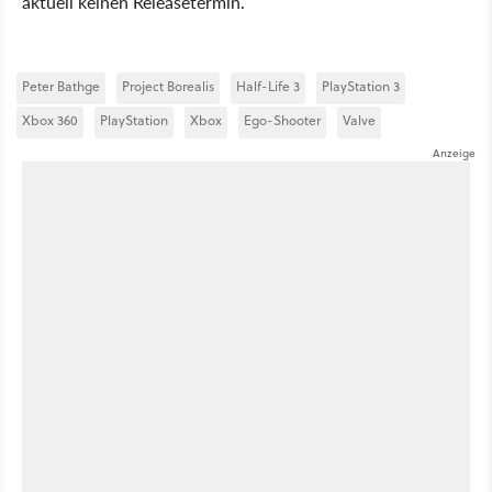
aktuell keinen Releasetermin.
Peter Bathge
Project Borealis
Half-Life 3
PlayStation 3
Xbox 360
PlayStation
Xbox
Ego-Shooter
Valve