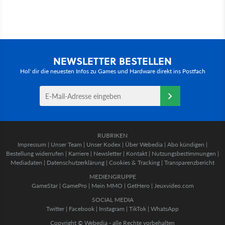
NEWSLETTER BESTELLEN
Hol' dir die neuesten Infos zu Games und Hardware direkt ins Postfach
RUBRIKEN
Impressum
|
Unser Team
|
Unser Kodex
|
Über Webedia
|
Abo kündigen
|
Bestellung widerrufen
|
Karriere
|
Newsletter
|
Kontakt
|
Nutzungsbestimmungen
|
Mediadaten
|
Datenschutzerklärung
|
Cookies & Tracking
|
Transparenzbericht
MEDIENGRUPPE
GameStar
|
GamePro
|
Mein MMO
|
GetHero
|
Jeuxvideo.com
SOCIAL MEDIA
Twitter
|
Facebook
|
Instagram
|
TikTok
|
WhatsApp
Copyright © Webedia - alle Rechte vorbehalten