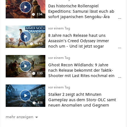
Das historische Rollenspiel
Expeditions: Samurai lässt euch ab
1:34
sofort japanischen Sengoku-Ära
aufmischen - wahlweise mit Gewalt
oder Diplomatie
vor einem Tag
8 Jahre nach Release haut uns
Assassin's Creed Odyssey immer
14:45
noch um - Und ist jetzt sogar
besser!
vor einem Tag
Ghost Recon Wildlands: 9 Jahre
nach Release bekommt der Taktik-
1:33
Shooter mit Last Rites nochmal ein
dickes Update
vor einem Tag
Stalker 2 zeigt acht Minuten
Gameplay aus dem Story-DLC samt
8:11
neuen Anomalien und Gegnern
mehr anzeigen