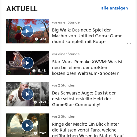
AKTUELL
alle anzeigen
vor einer Stunde
Big Walk: Das neue Spiel der
Macher von Untitled Goose Game
3:51
räumt komplett mit Koop-
Konventionen auf
vor einer Stunde
Star-Wars-Remake XWVM: Was ist
neu bei einem der größten
13:48
kostenlosen Weltraum-Shooter?
vor 2 Stunden
Das Schwarze Auge: Das ist der
erste selbst erstellte Held der
21:21
GameStar-Community!
vor 2 Stunden
Ringe der Macht: Ein Blick hinter
die Kulissen verrät Fans, welche
2:42
gefährlichen Wesen in Staffel 3 auf