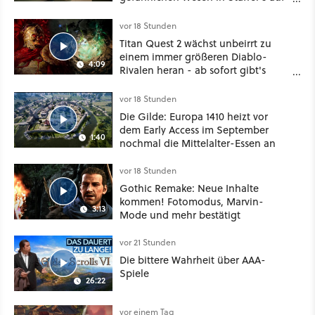
sie warten
vor 18 Stunden
Titan Quest 2 wächst unbeirrt zu
einem immer größeren Diablo-
4:09
Rivalen heran - ab sofort gibt's
sogar eine richtige Beschwörer-
Klasse
vor 18 Stunden
Die Gilde: Europa 1410 heizt vor
dem Early Access im September
1:40
nochmal die Mittelalter-Essen an
vor 18 Stunden
Gothic Remake: Neue Inhalte
kommen! Fotomodus, Marvin-
3:13
Mode und mehr bestätigt
vor 21 Stunden
Die bittere Wahrheit über AAA-
Spiele
26:22
vor einem Tag