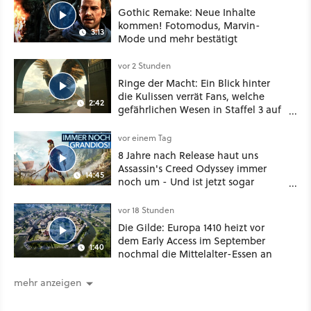
Gothic Remake: Neue Inhalte
kommen! Fotomodus, Marvin-
3:13
Mode und mehr bestätigt
vor 2 Stunden
Ringe der Macht: Ein Blick hinter
die Kulissen verrät Fans, welche
2:42
gefährlichen Wesen in Staffel 3 auf
sie warten
vor einem Tag
8 Jahre nach Release haut uns
Assassin's Creed Odyssey immer
14:45
noch um - Und ist jetzt sogar
besser!
vor 18 Stunden
Die Gilde: Europa 1410 heizt vor
dem Early Access im September
1:40
nochmal die Mittelalter-Essen an
mehr anzeigen