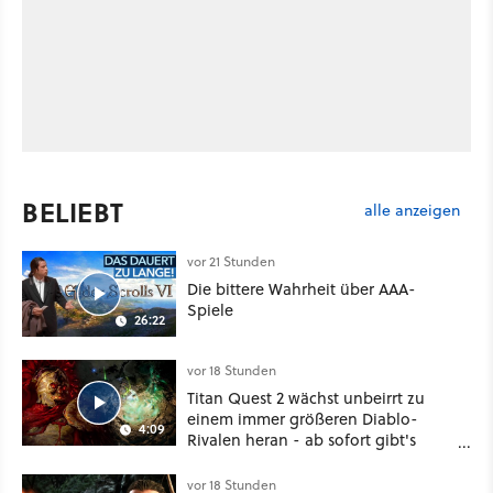
BELIEBT
alle anzeigen
vor 21 Stunden
Die bittere Wahrheit über AAA-
Spiele
26:22
vor 18 Stunden
Titan Quest 2 wächst unbeirrt zu
einem immer größeren Diablo-
4:09
Rivalen heran - ab sofort gibt's
sogar eine richtige Beschwörer-
Klasse
vor 18 Stunden