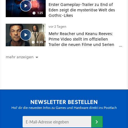
Erster Gameplay-Trailer zu End of
Eden zeigt die mysteriöse Welt des
1:25
Gothic-Likes
vor 2 Tagen
Mehr Reacher und Keanu Reeves:
Prime Video stellt im offiziellen
4:35
Trailer die neuen Filme und Serien
für August 2026 vor
mehr anzeigen
NEWSLETTER BESTELLEN
Hol' dir die neuesten Infos zu Games und Hardware direkt ins Postfach