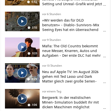
0:42
Setting und Unreal-Grafik wird jetzt
noch größer und gefährlicher
vor 6 Stunden
»Wir werden das für D&D
benutzen« - Diablo-Survivors-Mix
2:52
Seeing Eyes hat ein überraschend
nützliches Map-Tool
vor 9 Stunden
Mafia: The Old Country bekommt
neue Messer, Knarren, Autos und
3:23
Aufgaben - Der erste DLC hat mehr
dabei als nur Story
vor 13 Stunden
Neu auf Apple TV: Im August 2026
gehen mit Ted Lasso und Dark
0:29
Matter gleich zwei große Serien-
Highlights weiter
vor einem Tag
Bergwerk: In der realistischen
Minen-Simulation buddelt ihr mit
1:06
dicken Maschinen möglichst