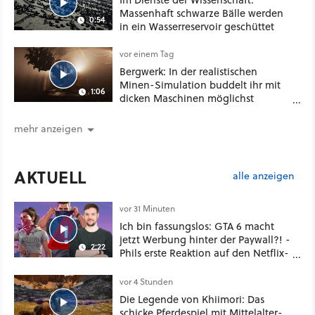
Massenhaft schwarze Bälle werden
0:54
in ein Wasserreservoir geschüttet
vor einem Tag
Bergwerk: In der realistischen
Minen-Simulation buddelt ihr mit
1:06
dicken Maschinen möglichst
vorsichtig Kohle aus
mehr anzeigen
AKTUELL
alle anzeigen
vor 31 Minuten
Ich bin fassungslos: GTA 6 macht
jetzt Werbung hinter der Paywall?! -
2:22
Phils erste Reaktion auf den Netflix-
Deal
vor 4 Stunden
Die Legende von Khiimori: Das
schicke Pferdespiel mit Mittelalter-