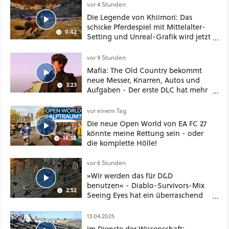
vor 4 Stunden
Die Legende von Khiimori: Das
schicke Pferdespiel mit Mittelalter-
0:42
Setting und Unreal-Grafik wird jetzt
noch größer und gefährlicher
vor 9 Stunden
Mafia: The Old Country bekommt
neue Messer, Knarren, Autos und
3:23
Aufgaben - Der erste DLC hat mehr
dabei als nur Story
vor einem Tag
Die neue Open World von EA FC 27
könnte meine Rettung sein - oder
14:38
die komplette Hölle!
vor 6 Stunden
»Wir werden das für D&D
benutzen« - Diablo-Survivors-Mix
2:52
Seeing Eyes hat ein überraschend
nützliches Map-Tool
13.04.2025
Im Dienste der Wissenschaft: