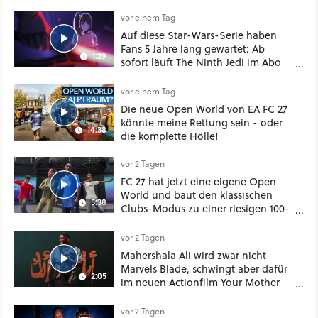
vorsichtig Kohle aus
vor einem Tag
Auf diese Star-Wars-Serie haben
Fans 5 Jahre lang gewartet: Ab
1:29
sofort läuft The Ninth Jedi im Abo
bei Disney Plus
vor einem Tag
Die neue Open World von EA FC 27
könnte meine Rettung sein - oder
14:38
die komplette Hölle!
vor 2 Tagen
FC 27 hat jetzt eine eigene Open
World und baut den klassischen
5:38
Clubs-Modus zu einer riesigen 100-
Spieler-Sandbox aus
vor 2 Tagen
Mahershala Ali wird zwar nicht
Marvels Blade, schwingt aber dafür
2:05
im neuen Actionfilm Your Mother
Your Mother Your Mother das
Schwert
vor 2 Tagen