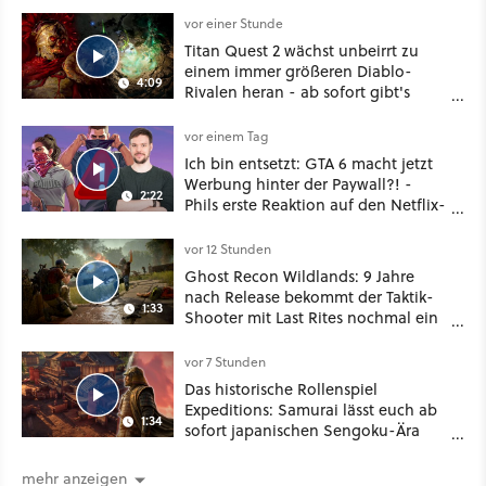
vor einer Stunde
Titan Quest 2 wächst unbeirrt zu
einem immer größeren Diablo-
4:09
Rivalen heran - ab sofort gibt's
sogar eine richtige Beschwörer-
Klasse
vor einem Tag
Ich bin entsetzt: GTA 6 macht jetzt
Werbung hinter der Paywall?! -
2:22
Phils erste Reaktion auf den Netflix-
Deal
vor 12 Stunden
Ghost Recon Wildlands: 9 Jahre
nach Release bekommt der Taktik-
1:33
Shooter mit Last Rites nochmal ein
dickes Update
vor 7 Stunden
Das historische Rollenspiel
Expeditions: Samurai lässt euch ab
1:34
sofort japanischen Sengoku-Ära
aufmischen - wahlweise mit Gewalt
oder Diplomatie
mehr anzeigen