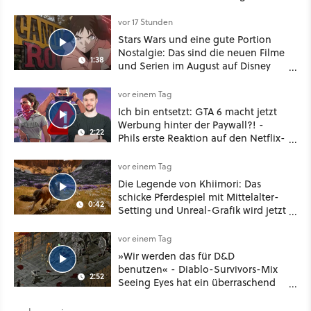
vor 17 Stunden
Stars Wars und eine gute Portion
Nostalgie: Das sind die neuen Filme
1:38
und Serien im August auf Disney
Plus
vor einem Tag
Ich bin entsetzt: GTA 6 macht jetzt
Werbung hinter der Paywall?! -
2:22
Phils erste Reaktion auf den Netflix-
Deal
vor einem Tag
Die Legende von Khiimori: Das
schicke Pferdespiel mit Mittelalter-
0:42
Setting und Unreal-Grafik wird jetzt
noch größer und gefährlicher
vor einem Tag
»Wir werden das für D&D
benutzen« - Diablo-Survivors-Mix
2:52
Seeing Eyes hat ein überraschend
nützliches Map-Tool