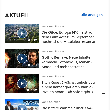
AKTUELL
alle anzeigen
vor einer Stunde
Die Gilde: Europa 1410 heizt vor
dem Early Access im September
1:40
nochmal die Mittelalter-Essen an
vor einer Stunde
Gothic Remake: Neue Inhalte
kommen! Fotomodus, Marvin-
3:13
Mode und mehr bestätigt
vor einer Stunde
Titan Quest 2 wächst unbeirrt zu
einem immer größeren Diablo-
4:09
Rivalen heran - ab sofort gibt's
sogar eine richtige Beschwörer-
Klasse
vor 4 Stunden
Die bittere Wahrheit über AAA-