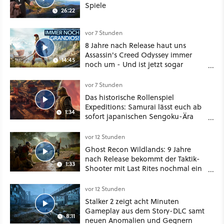
Spiele
26:22
vor 7 Stunden
8 Jahre nach Release haut uns
Assassin's Creed Odyssey immer
14:45
noch um - Und ist jetzt sogar
besser!
vor 7 Stunden
Das historische Rollenspiel
Expeditions: Samurai lässt euch ab
1:34
sofort japanischen Sengoku-Ära
aufmischen - wahlweise mit Gewalt
oder Diplomatie
vor 12 Stunden
Ghost Recon Wildlands: 9 Jahre
nach Release bekommt der Taktik-
1:33
Shooter mit Last Rites nochmal ein
dickes Update
vor 12 Stunden
Stalker 2 zeigt acht Minuten
Gameplay aus dem Story-DLC samt
8:11
neuen Anomalien und Gegnern