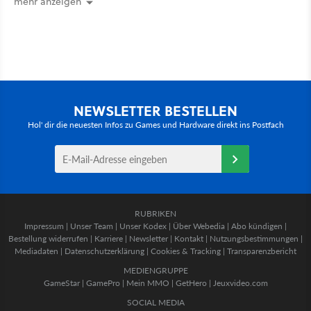
mehr anzeigen
NEWSLETTER BESTELLEN
Hol' dir die neuesten Infos zu Games und Hardware direkt ins Postfach
RUBRIKEN
Impressum
|
Unser Team
|
Unser Kodex
|
Über Webedia
|
Abo kündigen
|
Bestellung widerrufen
|
Karriere
|
Newsletter
|
Kontakt
|
Nutzungsbestimmungen
|
Mediadaten
|
Datenschutzerklärung
|
Cookies & Tracking
|
Transparenzbericht
MEDIENGRUPPE
GameStar
|
GamePro
|
Mein MMO
|
GetHero
|
Jeuxvideo.com
SOCIAL MEDIA