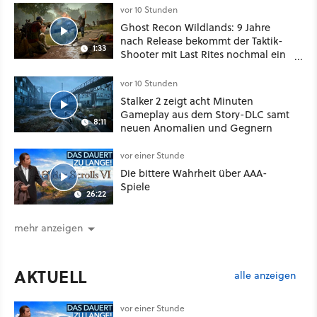
oder Diplomatie
vor 10 Stunden
Ghost Recon Wildlands: 9 Jahre
nach Release bekommt der Taktik-
1:33
Shooter mit Last Rites nochmal ein
dickes Update
vor 10 Stunden
Stalker 2 zeigt acht Minuten
Gameplay aus dem Story-DLC samt
8:11
neuen Anomalien und Gegnern
vor einer Stunde
Die bittere Wahrheit über AAA-
Spiele
26:22
mehr anzeigen
AKTUELL
alle anzeigen
vor einer Stunde