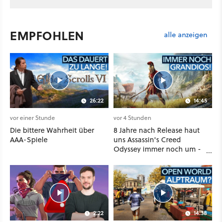
EMPFOHLEN
alle anzeigen
26:22
14:45
vor einer Stunde
vor 4 Stunden
Die bittere Wahrheit über
8 Jahre nach Release haut
AAA-Spiele
uns Assassin's Creed
Odyssey immer noch um -
Und ist jetzt sogar besser!
2:22
14:38