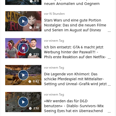
8:11
neuen Anomalien und Gegnern
vor 15 Stunden
Stars Wars und eine gute Portion
Nostalgie: Das sind die neuen Filme
1:38
und Serien im August auf Disney
Plus
vor einem Tag
Ich bin entsetzt: GTA 6 macht jetzt
Werbung hinter der Paywall?! -
2:22
Phils erste Reaktion auf den Netflix-
Deal
vor einem Tag
Die Legende von Khiimori: Das
schicke Pferdespiel mit Mittelalter-
0:42
Setting und Unreal-Grafik wird jetzt
noch größer und gefährlicher
vor einem Tag
»Wir werden das für D&D
benutzen« - Diablo-Survivors-Mix
2:52
Seeing Eyes hat ein überraschend
nützliches Map-Tool