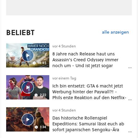
BELIEBT
alle anzeigen
vor 4 Stunden
8 Jahre nach Release haut uns
Assassin's Creed Odyssey immer
14:45
noch um - Und ist jetzt sogar
besser!
vor einem Tag
Ich bin entsetzt: GTA 6 macht jetzt
Werbung hinter der Paywall?! -
2:22
Phils erste Reaktion auf den Netflix-
Deal
vor 4 Stunden
Das historische Rollenspiel
Expeditions: Samurai lässt euch ab
1:34
sofort japanischen Sengoku-Ära
aufmischen - wahlweise mit Gewalt