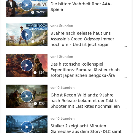
Die bittere Wahrheit über AAA-
Spiele
26:22
vor 4 Stunden
8 Jahre nach Release haut uns
Assassin's Creed Odyssey immer
14:45
noch um - Und ist jetzt sogar
besser!
vor 4 Stunden
Das historische Rollenspiel
Expeditions: Samurai lässt euch ab
1:34
sofort japanischen Sengoku-Ära
aufmischen - wahlweise mit Gewalt
oder Diplomatie
vor 10 Stunden
Ghost Recon Wildlands: 9 Jahre
nach Release bekommt der Taktik-
1:33
Shooter mit Last Rites nochmal ein
dickes Update
vor 10 Stunden
Stalker 2 zeigt acht Minuten
Gameplay aus dem Story-DLC samt