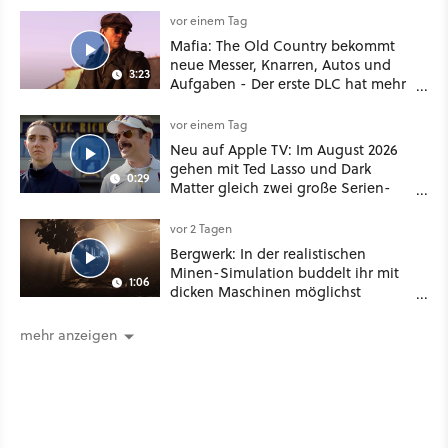
vor einem Tag
Mafia: The Old Country bekommt
neue Messer, Knarren, Autos und
3:23
Aufgaben - Der erste DLC hat mehr
dabei als nur Story
vor einem Tag
Neu auf Apple TV: Im August 2026
gehen mit Ted Lasso und Dark
0:29
Matter gleich zwei große Serien-
Highlights weiter
vor 2 Tagen
Bergwerk: In der realistischen
Minen-Simulation buddelt ihr mit
1:06
dicken Maschinen möglichst
vorsichtig Kohle aus
mehr anzeigen