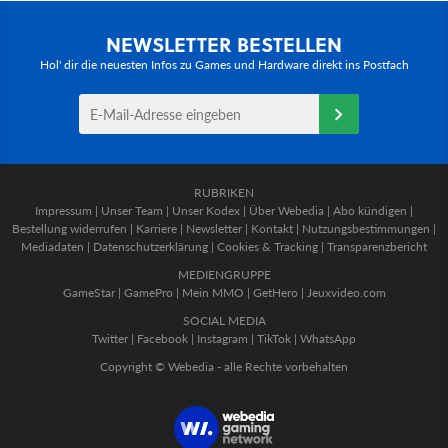
NEWSLETTER BESTELLEN
Hol' dir die neuesten Infos zu Games und Hardware direkt ins Postfach
RUBRIKEN
Impressum
|
Unser Team
|
Unser Kodex
|
Über Webedia
|
Abo kündigen
|
Bestellung widerrufen
|
Karriere
|
Newsletter
|
Kontakt
|
Nutzungsbestimmungen
|
Mediadaten
|
Datenschutzerklärung
|
Cookies & Tracking
|
Transparenzbericht
MEDIENGRUPPE
GameStar
|
GamePro
|
Mein MMO
|
GetHero
|
Jeuxvideo.com
SOCIAL MEDIA
Twitter
|
Facebook
|
Instagram
|
TikTok
|
WhatsApp
Copyright © Webedia - alle Rechte vorbehalten