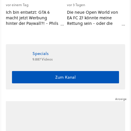
vor einem Tag
vor 3 Tagen
Ich bin entsetzt: GTA 6
Die neue Open World von
macht jetzt Werbung
EA FC 27 könnte meine
hinter der Paywall?! - Phils
Rettung sein - oder die
erste Reaktion auf den
komplette Hölle!
Netflix-Deal
Specials
9.887 Videos
Zum Kanal