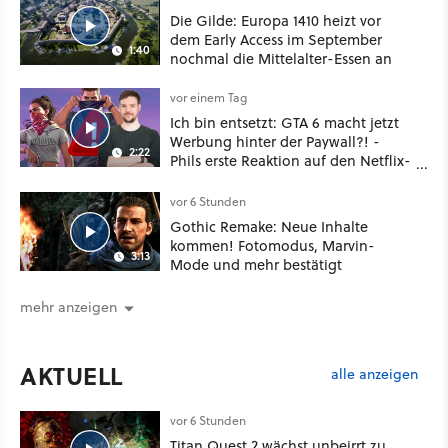
Die Gilde: Europa 1410 heizt vor
dem Early Access im September
1:40
nochmal die Mittelalter-Essen an
vor einem Tag
Ich bin entsetzt: GTA 6 macht jetzt
Werbung hinter der Paywall?! -
2:22
Phils erste Reaktion auf den Netflix-
Deal
vor 6 Stunden
Gothic Remake: Neue Inhalte
kommen! Fotomodus, Marvin-
3:13
Mode und mehr bestätigt
mehr anzeigen
AKTUELL
alle anzeigen
vor 6 Stunden
Titan Quest 2 wächst unbeirrt zu