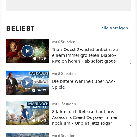
BELIEBT
alle anzeigen
vor 6 Stunden
Titan Quest 2 wächst unbeirrt zu
einem immer größeren Diablo-
4:09
Rivalen heran - ab sofort gibt's
sogar eine richtige Beschwörer-
Klasse
vor 8 Stunden
Die bittere Wahrheit über AAA-
Spiele
26:22
vor 11 Stunden
8 Jahre nach Release haut uns
Assassin's Creed Odyssey immer
14:45
noch um - Und ist jetzt sogar
besser!
vor 6 Stunden