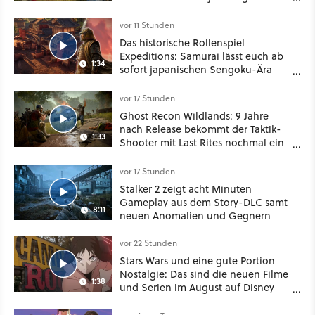
besser!
vor 11 Stunden
Das historische Rollenspiel
Expeditions: Samurai lässt euch ab
1:34
sofort japanischen Sengoku-Ära
aufmischen - wahlweise mit Gewalt
oder Diplomatie
vor 17 Stunden
Ghost Recon Wildlands: 9 Jahre
nach Release bekommt der Taktik-
1:33
Shooter mit Last Rites nochmal ein
dickes Update
vor 17 Stunden
Stalker 2 zeigt acht Minuten
Gameplay aus dem Story-DLC samt
8:11
neuen Anomalien und Gegnern
vor 22 Stunden
Stars Wars und eine gute Portion
Nostalgie: Das sind die neuen Filme
1:38
und Serien im August auf Disney
Plus