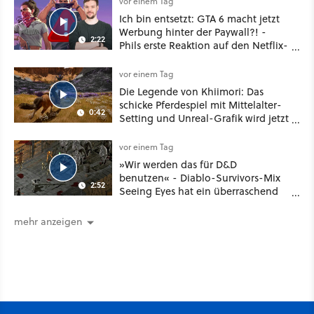
vor einem Tag
Ich bin entsetzt: GTA 6 macht jetzt
Werbung hinter der Paywall?! -
2:22
Phils erste Reaktion auf den Netflix-
Deal
vor einem Tag
Die Legende von Khiimori: Das
schicke Pferdespiel mit Mittelalter-
0:42
Setting und Unreal-Grafik wird jetzt
noch größer und gefährlicher
vor einem Tag
»Wir werden das für D&D
benutzen« - Diablo-Survivors-Mix
2:52
Seeing Eyes hat ein überraschend
nützliches Map-Tool
mehr anzeigen