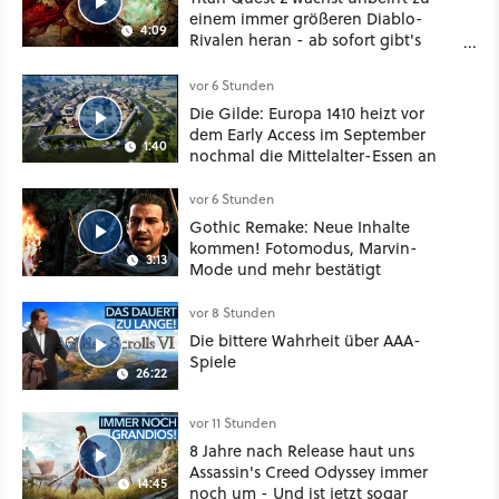
einem immer größeren Diablo-
4:09
Rivalen heran - ab sofort gibt's
sogar eine richtige Beschwörer-
Klasse
vor 6 Stunden
Die Gilde: Europa 1410 heizt vor
dem Early Access im September
1:40
nochmal die Mittelalter-Essen an
vor 6 Stunden
Gothic Remake: Neue Inhalte
kommen! Fotomodus, Marvin-
3:13
Mode und mehr bestätigt
vor 8 Stunden
Die bittere Wahrheit über AAA-
Spiele
26:22
vor 11 Stunden
8 Jahre nach Release haut uns
Assassin's Creed Odyssey immer
14:45
noch um - Und ist jetzt sogar