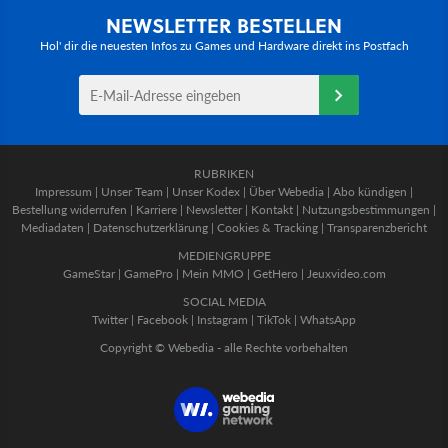
NEWSLETTER BESTELLEN
Hol' dir die neuesten Infos zu Games und Hardware direkt ins Postfach
RUBRIKEN
Impressum
|
Unser Team
|
Unser Kodex
|
Über Webedia
|
Abo kündigen
|
Bestellung widerrufen
|
Karriere
|
Newsletter
|
Kontakt
|
Nutzungsbestimmungen
|
Mediadaten
|
Datenschutzerklärung
|
Cookies & Tracking
|
Transparenzbericht
MEDIENGRUPPE
GameStar
|
GamePro
|
Mein MMO
|
GetHero
|
Jeuxvideo.com
SOCIAL MEDIA
Twitter
|
Facebook
|
Instagram
|
TikTok
|
WhatsApp
Copyright © Webedia - alle Rechte vorbehalten