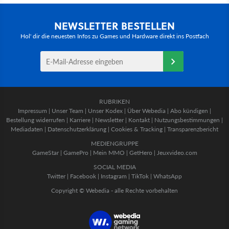
NEWSLETTER BESTELLEN
Hol' dir die neuesten Infos zu Games und Hardware direkt ins Postfach
RUBRIKEN
Impressum
|
Unser Team
|
Unser Kodex
|
Über Webedia
|
Abo kündigen
|
Bestellung widerrufen
|
Karriere
|
Newsletter
|
Kontakt
|
Nutzungsbestimmungen
|
Mediadaten
|
Datenschutzerklärung
|
Cookies & Tracking
|
Transparenzbericht
MEDIENGRUPPE
GameStar
|
GamePro
|
Mein MMO
|
GetHero
|
Jeuxvideo.com
SOCIAL MEDIA
Twitter
|
Facebook
|
Instagram
|
TikTok
|
WhatsApp
Copyright © Webedia - alle Rechte vorbehalten