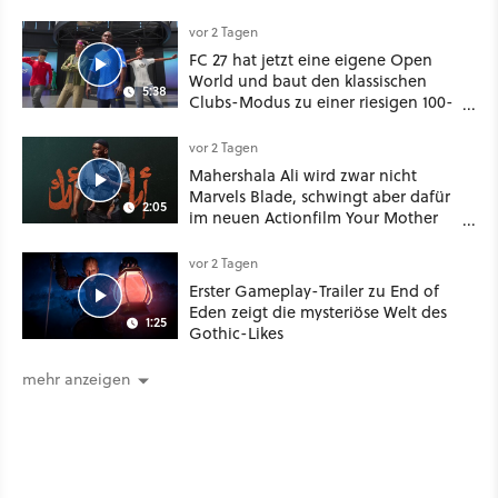
vor 2 Tagen
FC 27 hat jetzt eine eigene Open
World und baut den klassischen
5:38
Clubs-Modus zu einer riesigen 100-
Spieler-Sandbox aus
vor 2 Tagen
Mahershala Ali wird zwar nicht
Marvels Blade, schwingt aber dafür
2:05
im neuen Actionfilm Your Mother
Your Mother Your Mother das
Schwert
vor 2 Tagen
Erster Gameplay-Trailer zu End of
Eden zeigt die mysteriöse Welt des
1:25
Gothic-Likes
mehr anzeigen