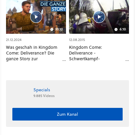
Zwilling
10:10
6:10
21.12.2024
12.08.2015
Was geschah in Kingdom
Kingdom Come:
Come: Deliverance? Die
Deliverance -
ganze Story zur
Schwertkampf-
Vorbereitung auf Teil 2
Präsentation im Entwickler-
Video
Specials
9.885 Videos
Zum Kanal