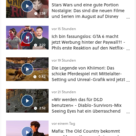
Stars Wars und eine gute Portion
Nostalgie: Das sind die neuen Filme
1:38
und Serien im August auf Disney
Plus
vor 15 Stunden
Ich bin fassungslos: GTA 6 macht
jetzt Werbung hinter der Paywall?! -
2:22
Phils erste Reaktion auf den Netflix-
Deal
vor 19 Stunden
Die Legende von Khiimori: Das
schicke Pferdespiel mit Mittelalter-
0:42
Setting und Unreal-Grafik wird jetzt
noch größer und gefährlicher
vor 21 Stunden
»Wir werden das für D&D
benutzen« - Diablo-Survivors-Mix
2:52
Seeing Eyes hat ein überraschend
nützliches Map-Tool
vor einem Tag
Mafia: The Old Country bekommt