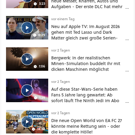
neue Messer, Knarren, Autos und
3:23
Aufgaben - Der erste DLC hat mehr
dabei als nur Story
vor einem Tag
Neu auf Apple TV: Im August 2026
gehen mit Ted Lasso und Dark
0:29
Matter gleich zwei große Serien-
Highlights weiter
vor 2 Tagen
Bergwerk: In der realistischen
Minen-Simulation buddelt ihr mit
1:06
dicken Maschinen möglichst
vorsichtig Kohle aus
vor 2 Tagen
Auf diese Star-Wars-Serie haben
Fans 5 Jahre lang gewartet: Ab
1:29
sofort läuft The Ninth Jedi im Abo
bei Disney Plus
vor 2 Tagen
Die neue Open World von EA FC 27
könnte meine Rettung sein - oder
14:38
die komplette Hölle!