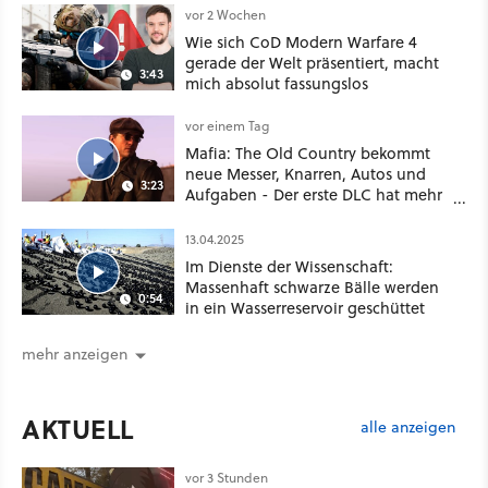
vor 2 Wochen
Wie sich CoD Modern Warfare 4
gerade der Welt präsentiert, macht
3:43
mich absolut fassungslos
vor einem Tag
Mafia: The Old Country bekommt
neue Messer, Knarren, Autos und
3:23
Aufgaben - Der erste DLC hat mehr
dabei als nur Story
13.04.2025
Im Dienste der Wissenschaft:
Massenhaft schwarze Bälle werden
0:54
in ein Wasserreservoir geschüttet
mehr anzeigen
AKTUELL
alle anzeigen
vor 3 Stunden