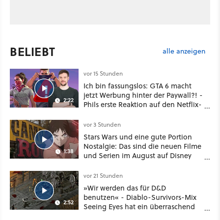
BELIEBT
alle anzeigen
vor 15 Stunden
Ich bin fassungslos: GTA 6 macht
jetzt Werbung hinter der Paywall?! -
2:22
Phils erste Reaktion auf den Netflix-
Deal
vor 3 Stunden
Stars Wars und eine gute Portion
Nostalgie: Das sind die neuen Filme
1:38
und Serien im August auf Disney
Plus
vor 21 Stunden
»Wir werden das für D&D
benutzen« - Diablo-Survivors-Mix
2:52
Seeing Eyes hat ein überraschend
nützliches Map-Tool