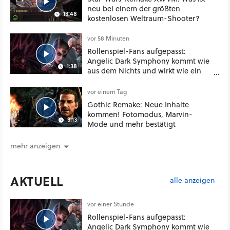
neu bei einem der größten
13:48
kostenlosen Weltraum-Shooter?
vor 58 Minuten
Rollenspiel-Fans aufgepasst:
Angelic Dark Symphony kommt wie
1:38
aus dem Nichts und wirkt wie ein
Mix aus Baldur's Gate 3, XCOM und
Mass Effect
vor einem Tag
Gothic Remake: Neue Inhalte
kommen! Fotomodus, Marvin-
3:13
Mode und mehr bestätigt
mehr anzeigen
AKTUELL
alle anzeigen
vor einer Stunde
Rollenspiel-Fans aufgepasst:
Angelic Dark Symphony kommt wie