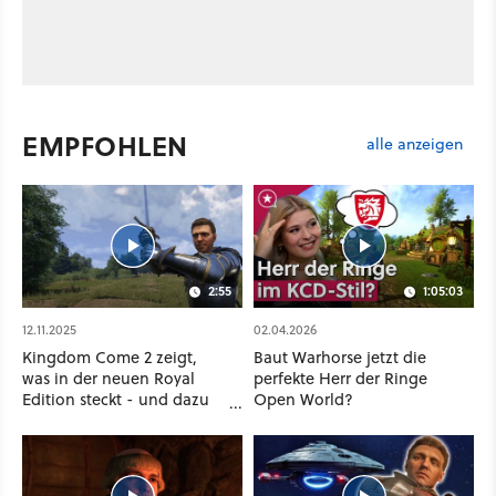
EMPFOHLEN
alle anzeigen
2:55
1:05:03
12.11.2025
02.04.2026
Kingdom Come 2 zeigt,
Baut Warhorse jetzt die
was in der neuen Royal
perfekte Herr der Ringe
Edition steckt - und dazu
Open World?
schmettern Queens of the
Stone Age