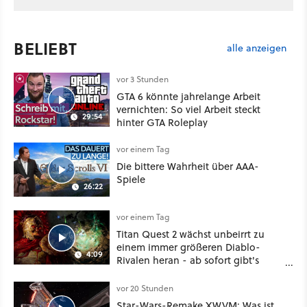
BELIEBT
alle anzeigen
vor 3 Stunden
GTA 6 könnte jahrelange Arbeit
vernichten: So viel Arbeit steckt
29:54
hinter GTA Roleplay
vor einem Tag
Die bittere Wahrheit über AAA-
Spiele
26:22
vor einem Tag
Titan Quest 2 wächst unbeirrt zu
einem immer größeren Diablo-
4:09
Rivalen heran - ab sofort gibt's
sogar eine richtige Beschwörer-
Klasse
vor 20 Stunden
Star-Wars-Remake XWVM: Was ist