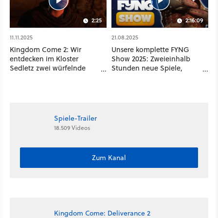
2:25
2:16:09
11.11.2025
21.08.2025
Kingdom Come 2: Wir
Unsere komplette FYNG
entdecken im Kloster
Show 2025: Zweieinhalb
Sedletz zwei würfelnde
Stunden neue Spiele,
Mönche
neues Gameplay und
Weltpremieren
Spiele-Trailer
18.509 Videos
Zum Kanal
Kingdom Come: Deliverance 2