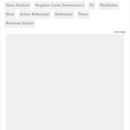
Sören Diedrich
Kingdom Come: Deliverance 2
PC
PlayStation
Xbox
Action-Rollenspiel
Rollenspiel
Plaion
Warhorse Studios