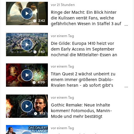
vor 21 Stunden
Ringe der Macht: Ein Blick hinter
die Kulissen verrät Fans, welche
2:42
gefährlichen Wesen in Staffel 3 auf
sie warten
vor einem Tag
Die Gilde: Europa 1410 heizt vor
dem Early Access im September
1:40
nochmal die Mittelalter-Essen an
vor einem Tag
Titan Quest 2 wächst unbeirrt zu
einem immer größeren Diablo-
4:09
Rivalen heran - ab sofort gibt's
sogar eine richtige Beschwörer-
Klasse
vor einem Tag
Gothic Remake: Neue Inhalte
kommen! Fotomodus, Marvin-
3:13
Mode und mehr bestätigt
vor einem Tag