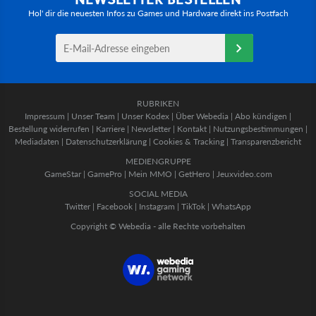
Hol' dir die neuesten Infos zu Games und Hardware direkt ins Postfach
RUBRIKEN
Impressum
|
Unser Team
|
Unser Kodex
|
Über Webedia
|
Abo kündigen
|
Bestellung widerrufen
|
Karriere
|
Newsletter
|
Kontakt
|
Nutzungsbestimmungen
|
Mediadaten
|
Datenschutzerklärung
|
Cookies & Tracking
|
Transparenzbericht
MEDIENGRUPPE
GameStar
|
GamePro
|
Mein MMO
|
GetHero
|
Jeuxvideo.com
SOCIAL MEDIA
Twitter
|
Facebook
|
Instagram
|
TikTok
|
WhatsApp
Copyright © Webedia - alle Rechte vorbehalten