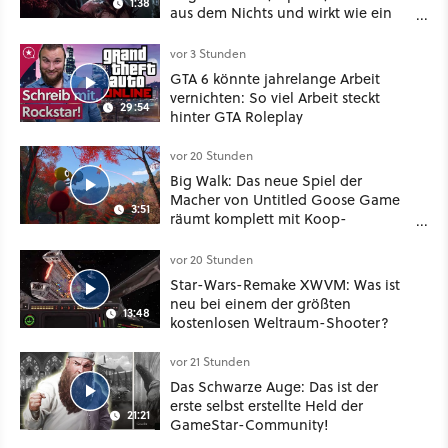
1:38
aus dem Nichts und wirkt wie ein
Mix aus Baldur's Gate 3, XCOM und
Mass Effect
vor 3 Stunden
GTA 6 könnte jahrelange Arbeit
vernichten: So viel Arbeit steckt
29:54
hinter GTA Roleplay
vor 20 Stunden
Big Walk: Das neue Spiel der
Macher von Untitled Goose Game
3:51
räumt komplett mit Koop-
Konventionen auf
vor 20 Stunden
Star-Wars-Remake XWVM: Was ist
neu bei einem der größten
13:48
kostenlosen Weltraum-Shooter?
vor 21 Stunden
Das Schwarze Auge: Das ist der
erste selbst erstellte Held der
21:21
GameStar-Community!