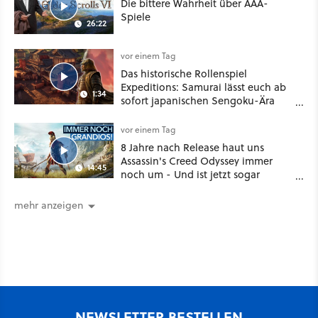
Die bittere Wahrheit über AAA-
Spiele
26:22
vor einem Tag
Das historische Rollenspiel
Expeditions: Samurai lässt euch ab
1:34
sofort japanischen Sengoku-Ära
aufmischen - wahlweise mit Gewalt
oder Diplomatie
vor einem Tag
8 Jahre nach Release haut uns
Assassin's Creed Odyssey immer
14:45
noch um - Und ist jetzt sogar
besser!
mehr anzeigen
NEWSLETTER BESTELLEN