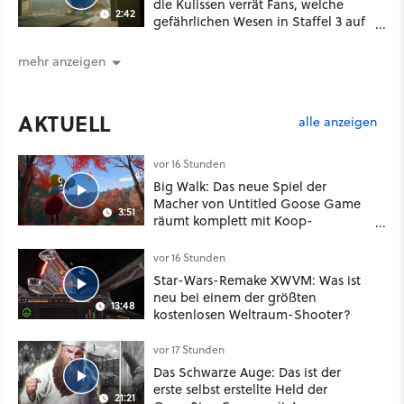
die Kulissen verrät Fans, welche
2:42
gefährlichen Wesen in Staffel 3 auf
sie warten
mehr anzeigen
AKTUELL
alle anzeigen
vor 16 Stunden
Big Walk: Das neue Spiel der
Macher von Untitled Goose Game
3:51
räumt komplett mit Koop-
Konventionen auf
vor 16 Stunden
Star-Wars-Remake XWVM: Was ist
neu bei einem der größten
13:48
kostenlosen Weltraum-Shooter?
vor 17 Stunden
Das Schwarze Auge: Das ist der
erste selbst erstellte Held der
21:21