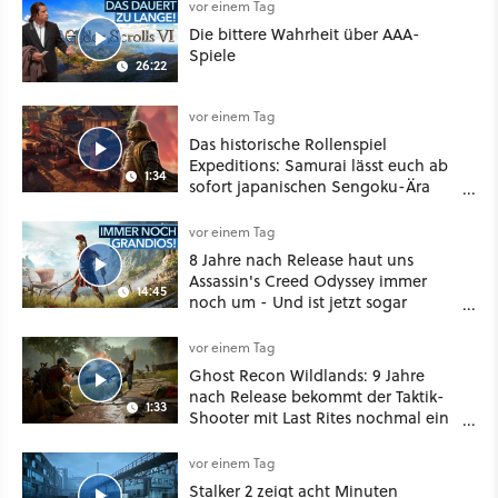
vor einem Tag
Die bittere Wahrheit über AAA-
Spiele
26:22
vor einem Tag
Das historische Rollenspiel
Expeditions: Samurai lässt euch ab
1:34
sofort japanischen Sengoku-Ära
aufmischen - wahlweise mit Gewalt
oder Diplomatie
vor einem Tag
8 Jahre nach Release haut uns
Assassin's Creed Odyssey immer
14:45
noch um - Und ist jetzt sogar
besser!
vor einem Tag
Ghost Recon Wildlands: 9 Jahre
nach Release bekommt der Taktik-
1:33
Shooter mit Last Rites nochmal ein
dickes Update
vor einem Tag
Stalker 2 zeigt acht Minuten