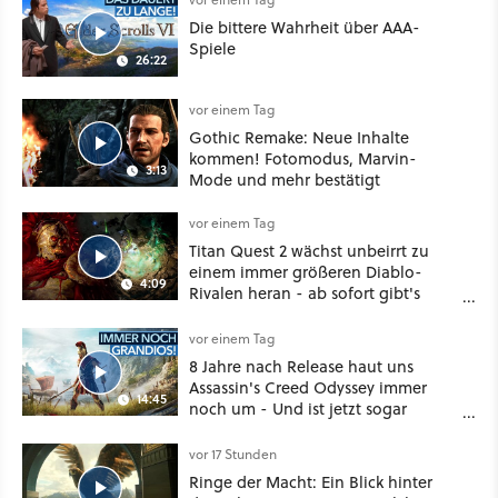
Die bittere Wahrheit über AAA-
Spiele
26:22
vor einem Tag
Gothic Remake: Neue Inhalte
kommen! Fotomodus, Marvin-
3:13
Mode und mehr bestätigt
vor einem Tag
Titan Quest 2 wächst unbeirrt zu
einem immer größeren Diablo-
4:09
Rivalen heran - ab sofort gibt's
sogar eine richtige Beschwörer-
Klasse
vor einem Tag
8 Jahre nach Release haut uns
Assassin's Creed Odyssey immer
14:45
noch um - Und ist jetzt sogar
besser!
vor 17 Stunden
Ringe der Macht: Ein Blick hinter