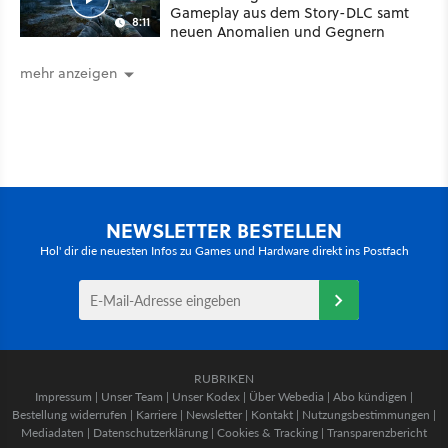
Gameplay aus dem Story-DLC samt
8:11
neuen Anomalien und Gegnern
mehr anzeigen
NEWSLETTER BESTELLEN
Hol' dir die neuesten Infos zu Games und Hardware direkt ins Postfach
RUBRIKEN
Impressum
|
Unser Team
|
Unser Kodex
|
Über Webedia
|
Abo kündigen
|
Bestellung widerrufen
|
Karriere
|
Newsletter
|
Kontakt
|
Nutzungsbestimmungen
|
Mediadaten
|
Datenschutzerklärung
|
Cookies & Tracking
|
Transparenzbericht