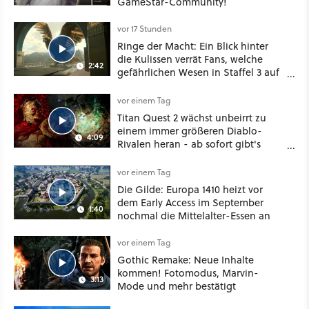
GameStar-Community!
vor 17 Stunden
Ringe der Macht: Ein Blick hinter
die Kulissen verrät Fans, welche
2:42
gefährlichen Wesen in Staffel 3 auf
sie warten
vor einem Tag
Titan Quest 2 wächst unbeirrt zu
einem immer größeren Diablo-
4:09
Rivalen heran - ab sofort gibt's
sogar eine richtige Beschwörer-
Klasse
vor einem Tag
Die Gilde: Europa 1410 heizt vor
dem Early Access im September
1:40
nochmal die Mittelalter-Essen an
vor einem Tag
Gothic Remake: Neue Inhalte
kommen! Fotomodus, Marvin-
3:13
Mode und mehr bestätigt