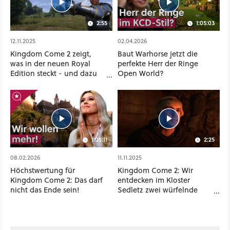
2:55
1:05:03
12.11.2025
02.04.2026
Kingdom Come 2 zeigt,
Baut Warhorse jetzt die
was in der neuen Royal
perfekte Herr der Ringe
Edition steckt - und dazu
Open World?
schmettern Queens of the
Stone Age
1:05:11
2:25
08.02.2026
11.11.2025
Höchstwertung für
Kingdom Come 2: Wir
Kingdom Come 2: Das darf
entdecken im Kloster
nicht das Ende sein!
Sedletz zwei würfelnde
Mönche