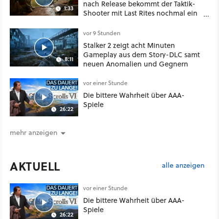
nach Release bekommt der Taktik-
1:33
Shooter mit Last Rites nochmal ein
dickes Update
vor 9 Stunden
Stalker 2 zeigt acht Minuten
Gameplay aus dem Story-DLC samt
8:11
neuen Anomalien und Gegnern
vor einer Stunde
Die bittere Wahrheit über AAA-
Spiele
26:22
mehr anzeigen
AKTUELL
alle anzeigen
vor einer Stunde
Die bittere Wahrheit über AAA-
Spiele
26:22