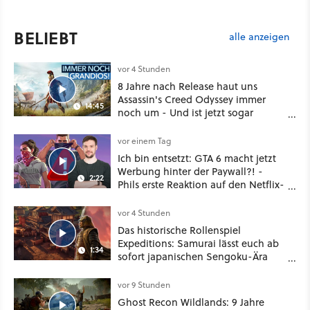
BELIEBT
alle anzeigen
vor 4 Stunden
8 Jahre nach Release haut uns
Assassin's Creed Odyssey immer
14:45
noch um - Und ist jetzt sogar
besser!
vor einem Tag
Ich bin entsetzt: GTA 6 macht jetzt
Werbung hinter der Paywall?! -
2:22
Phils erste Reaktion auf den Netflix-
Deal
vor 4 Stunden
Das historische Rollenspiel
Expeditions: Samurai lässt euch ab
1:34
sofort japanischen Sengoku-Ära
aufmischen - wahlweise mit Gewalt
oder Diplomatie
vor 9 Stunden
Ghost Recon Wildlands: 9 Jahre