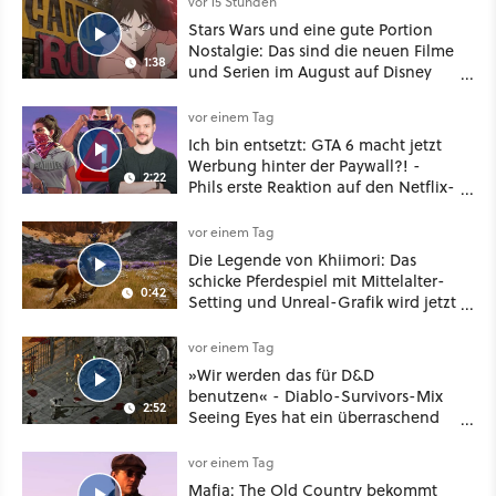
vor 15 Stunden
Stars Wars und eine gute Portion
Nostalgie: Das sind die neuen Filme
1:38
und Serien im August auf Disney
Plus
vor einem Tag
Ich bin entsetzt: GTA 6 macht jetzt
Werbung hinter der Paywall?! -
2:22
Phils erste Reaktion auf den Netflix-
Deal
vor einem Tag
Die Legende von Khiimori: Das
schicke Pferdespiel mit Mittelalter-
0:42
Setting und Unreal-Grafik wird jetzt
noch größer und gefährlicher
vor einem Tag
»Wir werden das für D&D
benutzen« - Diablo-Survivors-Mix
2:52
Seeing Eyes hat ein überraschend
nützliches Map-Tool
vor einem Tag
Mafia: The Old Country bekommt