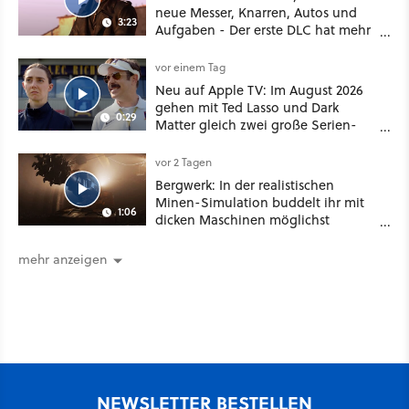
neue Messer, Knarren, Autos und
3:23
Aufgaben - Der erste DLC hat mehr
dabei als nur Story
vor einem Tag
Neu auf Apple TV: Im August 2026
gehen mit Ted Lasso und Dark
0:29
Matter gleich zwei große Serien-
Highlights weiter
vor 2 Tagen
Bergwerk: In der realistischen
Minen-Simulation buddelt ihr mit
1:06
dicken Maschinen möglichst
vorsichtig Kohle aus
mehr anzeigen
NEWSLETTER BESTELLEN