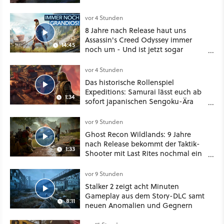
vor 4 Stunden
8 Jahre nach Release haut uns
Assassin's Creed Odyssey immer
14:45
noch um - Und ist jetzt sogar
besser!
vor 4 Stunden
Das historische Rollenspiel
Expeditions: Samurai lässt euch ab
1:34
sofort japanischen Sengoku-Ära
aufmischen - wahlweise mit Gewalt
oder Diplomatie
vor 9 Stunden
Ghost Recon Wildlands: 9 Jahre
nach Release bekommt der Taktik-
1:33
Shooter mit Last Rites nochmal ein
dickes Update
vor 9 Stunden
Stalker 2 zeigt acht Minuten
Gameplay aus dem Story-DLC samt
8:11
neuen Anomalien und Gegnern