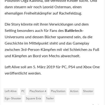
Polizistin Olga Kalinina, die vermisste Kinder sucht. Und
dann steuern wir noch Leonid Osterman, einen
ehemaligen Freiheitskämpfer auf Rachefeldzug.
Die Story könnte mit ihren Verwicklungen und dem
Setting besonders auch für Fans des
Battletech
-
Universums und dessen Bücher spannend sein, da die
Geschichte im Mittelpunkt steht und das Gameplay
zwischen 3rd-Person-Kämpfen mit viel Schleichen zu Fuß
und Kämpfen an Bord von Mechs abwechselt.
Left Alive soll am 5. März 2019 für PC, PS4 und Xbox One
veröffentlicht werden.
Left Alive
PC
PlayStation 4
PlayStation
Action
Shooter
Ego-Shooter
Square Enix
Trailer