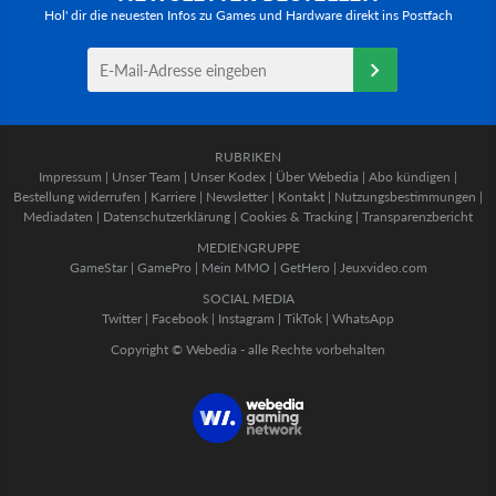
Hol' dir die neuesten Infos zu Games und Hardware direkt ins Postfach
RUBRIKEN
Impressum
|
Unser Team
|
Unser Kodex
|
Über Webedia
|
Abo kündigen
|
Bestellung widerrufen
|
Karriere
|
Newsletter
|
Kontakt
|
Nutzungsbestimmungen
|
Mediadaten
|
Datenschutzerklärung
|
Cookies & Tracking
|
Transparenzbericht
MEDIENGRUPPE
GameStar
|
GamePro
|
Mein MMO
|
GetHero
|
Jeuxvideo.com
SOCIAL MEDIA
Twitter
|
Facebook
|
Instagram
|
TikTok
|
WhatsApp
Copyright © Webedia - alle Rechte vorbehalten