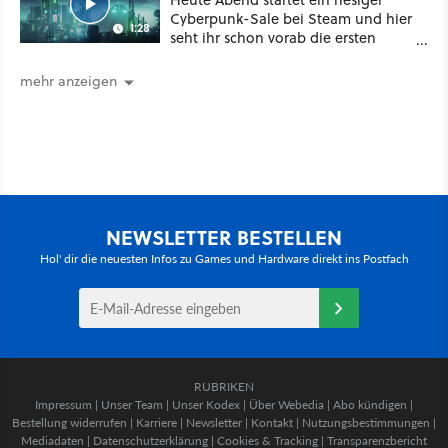
Cyberpunk-Sale bei Steam und hier
1:28
seht ihr schon vorab die ersten
Angebote im Trailer
mehr anzeigen
NEWSLETTER BESTELLEN
Hol' dir die neuesten Infos zu Games und Hardware direkt ins Postfach
RUBRIKEN
Impressum
|
Unser Team
|
Unser Kodex
|
Über Webedia
|
Abo kündigen
|
Bestellung widerrufen
|
Karriere
|
Newsletter
|
Kontakt
|
Nutzungsbestimmungen
|
Mediadaten
|
Datenschutzerklärung
|
Cookies & Tracking
|
Transparenzbericht