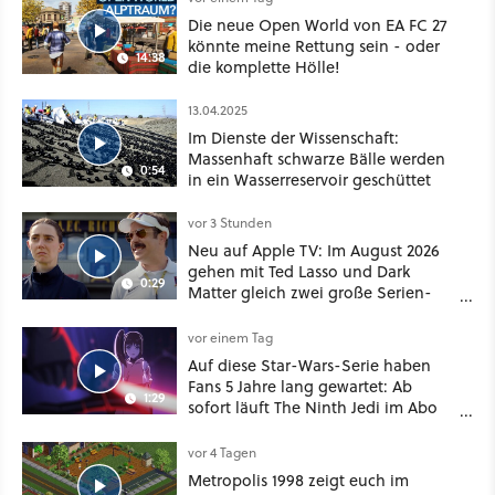
Die neue Open World von EA FC 27
könnte meine Rettung sein - oder
14:38
die komplette Hölle!
13.04.2025
Im Dienste der Wissenschaft:
Massenhaft schwarze Bälle werden
0:54
in ein Wasserreservoir geschüttet
vor 3 Stunden
Neu auf Apple TV: Im August 2026
gehen mit Ted Lasso und Dark
0:29
Matter gleich zwei große Serien-
Highlights weiter
vor einem Tag
Auf diese Star-Wars-Serie haben
Fans 5 Jahre lang gewartet: Ab
1:29
sofort läuft The Ninth Jedi im Abo
bei Disney Plus
vor 4 Tagen
Metropolis 1998 zeigt euch im