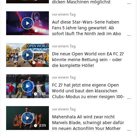
dicken Maschinen möglichst
vorsichtig Kohle aus
vor einem Tag
Auf diese Star-Wars-Serie haben
Fans 5 Jahre lang gewartet: Ab
1:29
sofort läuft The Ninth Jedi im Abo
bei Disney Plus
vor einem Tag
Die neue Open World von EA FC 27
könnte meine Rettung sein - oder
14:38
die komplette Hölle!
vor einem Tag
FC 27 hat jetzt eine eigene Open
World und baut den klassischen
5:38
Clubs-Modus zu einer riesigen 100-
Spieler-Sandbox aus
vor einem Tag
Mahershala Ali wird zwar nicht
Marvels Blade, schwingt aber dafür
2:05
im neuen Actionfilm Your Mother
Your Mother Your Mother das