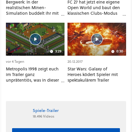
Bergwerk: In der
FC 27 hat jetzt eine eigene
realistischen Minen-
Open World und baut den
Simulation buddelt ihr mit
klassischen Clubs-Modus
dicken Maschinen
zu einer riesigen 100-
möglichst vorsichtig Kohle
Spieler-Sandbox aus
aus
3:29
0:30
vor 4 Tagen
20.12.2017
Metropolis 1998 zeigt euch
Star Wars: Galaxy of
im Trailer ganz
Heroes ködert Spieler mit
unprätentiös, was in dieser
spektakulärem Trailer
Städtebausimulation alles
möglich ist
Spiele-Trailer
18.496 Videos