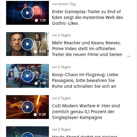
Schwert
vor einem Tag
Erster Gameplay-Trailer zu End of
Eden zeigt die mysteriöse Welt des
1:25
Gothic-Likes
vor 2 Tagen
Mehr Reacher und Keanu Reeves:
Prime Video stellt im offiziellen
4:35
Trailer die neuen Filme und Serien
für August 2026 vor
vor 2 Tagen
Koop-Chaos im Flugzeug: Liebe
Passagiere, bitte bewahren Sie
1:58
Ruhe und schnallen Sie sich an
vor 2 Tagen
CoD Modern Warfare 4: Hier sind
ziemlich genau 0,1 Prozent der
0:28
Singleplayer-Kampagne
vor 2 Tagen
Heute Abend startet ein riesiger