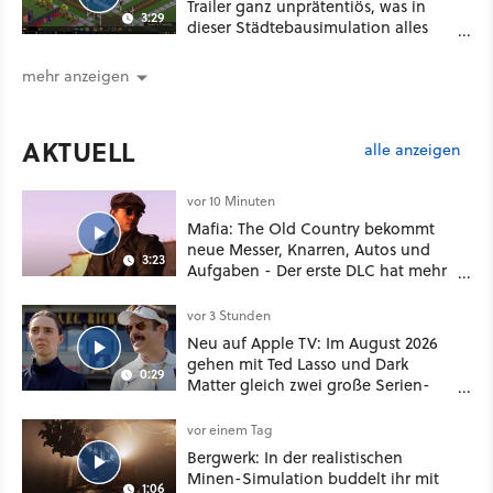
Trailer ganz unprätentiös, was in
3:29
dieser Städtebausimulation alles
möglich ist
mehr anzeigen
AKTUELL
alle anzeigen
vor 10 Minuten
Mafia: The Old Country bekommt
neue Messer, Knarren, Autos und
3:23
Aufgaben - Der erste DLC hat mehr
dabei als nur Story
vor 3 Stunden
Neu auf Apple TV: Im August 2026
gehen mit Ted Lasso und Dark
0:29
Matter gleich zwei große Serien-
Highlights weiter
vor einem Tag
Bergwerk: In der realistischen
Minen-Simulation buddelt ihr mit
1:06