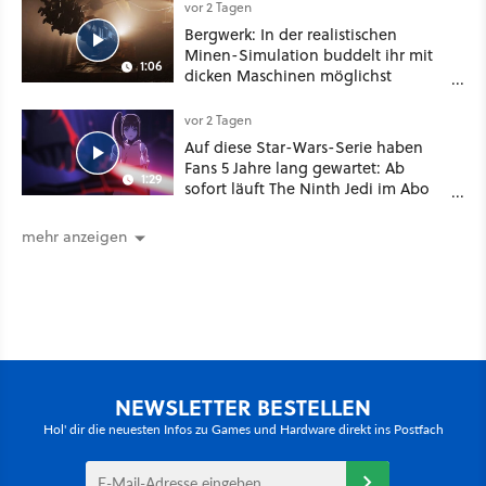
vor 2 Tagen
Bergwerk: In der realistischen
Minen-Simulation buddelt ihr mit
1:06
dicken Maschinen möglichst
vorsichtig Kohle aus
vor 2 Tagen
Auf diese Star-Wars-Serie haben
Fans 5 Jahre lang gewartet: Ab
1:29
sofort läuft The Ninth Jedi im Abo
bei Disney Plus
mehr anzeigen
NEWSLETTER BESTELLEN
Hol' dir die neuesten Infos zu Games und Hardware direkt ins Postfach