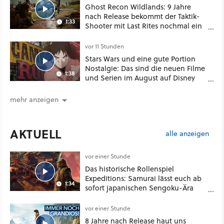
Ghost Recon Wildlands: 9 Jahre
nach Release bekommt der Taktik-
1:33
Shooter mit Last Rites nochmal ein
dickes Update
vor 11 Stunden
Stars Wars und eine gute Portion
Nostalgie: Das sind die neuen Filme
1:38
und Serien im August auf Disney
Plus
mehr anzeigen
AKTUELL
alle anzeigen
vor einer Stunde
Das historische Rollenspiel
Expeditions: Samurai lässt euch ab
1:34
sofort japanischen Sengoku-Ära
aufmischen - wahlweise mit Gewalt
oder Diplomatie
vor einer Stunde
8 Jahre nach Release haut uns