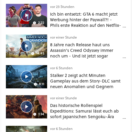
vor 23 Stunden
Ich bin entsetzt: GTA 6 macht jetzt
Werbung hinter der Paywall?! -
2:22
Phils erste Reaktion auf den Netflix-
Deal
vor einer Stunde
8 Jahre nach Release haut uns
Assassin's Creed Odyssey immer
14:45
noch um - Und ist jetzt sogar
besser!
vor 6 Stunden
Stalker 2 zeigt acht Minuten
Gameplay aus dem Story-DLC samt
8:11
neuen Anomalien und Gegnern
vor einer Stunde
Das historische Rollenspiel
Expeditions: Samurai lässt euch ab
1:34
sofort japanischen Sengoku-Ära
aufmischen - wahlweise mit Gewalt
oder Diplomatie
vor 6 Stunden