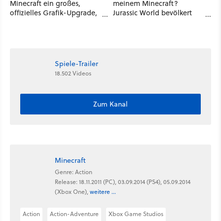
Minecraft ein großes,
meinem Minecraft?
offizielles Grafik-Upgrade,
Jurassic World bevölkert
das sich sehen lassen kann
die Steinewelt mit Dinos
Spiele-Trailer
18.502 Videos
Zum Kanal
Minecraft
Genre: Action
Release: 18.11.2011 (PC), 03.09.2014 (PS4), 05.09.2014
(Xbox One),
weitere ...
Action
Action-Adventure
Xbox Game Studios