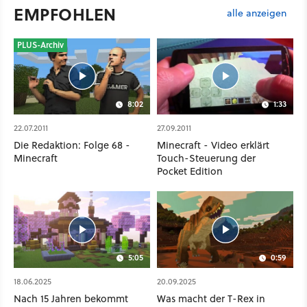
EMPFOHLEN
alle anzeigen
PLUS-Archiv
8:02
1:33
22.07.2011
27.09.2011
Die Redaktion: Folge 68 -
Minecraft - Video erklärt
Minecraft
Touch-Steuerung der
Pocket Edition
5:05
0:59
18.06.2025
20.09.2025
Nach 15 Jahren bekommt
Was macht der T-Rex in