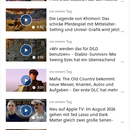
Deal
vor einem Tag
Die Legende von Khiimori: Das
schicke Pferdespiel mit Mittelalter-
0:42
Setting und Unreal-Grafik wird jetzt
noch größer und gefährlicher
vor einem Tag
»Wir werden das für D&D
benutzen« - Diablo-Survivors-Mix
2:52
Seeing Eyes hat ein überraschend
nützliches Map-Tool
vor einem Tag
Mafia: The Old Country bekommt
neue Messer, Knarren, Autos und
3:23
Aufgaben - Der erste DLC hat mehr
dabei als nur Story
vor einem Tag
Neu auf Apple TV: Im August 2026
gehen mit Ted Lasso und Dark
0:29
Matter gleich zwei große Serien-
Highlights weiter