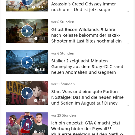
Assassin's Creed Odyssey immer
14:45
noch um - Und ist jetzt sogar
besser!
vor 6 Stunden
Ghost Recon Wildlands: 9 Jahre
nach Release bekommt der Taktik-
1:33
Shooter mit Last Rites nochmal ein
dickes Update
vor 6 Stunden
Stalker 2 zeigt acht Minuten
Gameplay aus dem Story-DLC samt
8:11
neuen Anomalien und Gegnern
vor 11 Stunden
Stars Wars und eine gute Portion
Nostalgie: Das sind die neuen Filme
1:38
und Serien im August auf Disney
Plus
vor 23 Stunden
Ich bin entsetzt: GTA 6 macht jetzt
Werbung hinter der Paywall?! -
2:22
Phils erste Reaktion auf den Netflix-