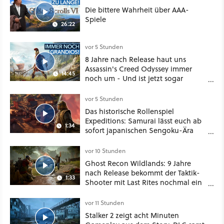
Die bittere Wahrheit über AAA-
Spiele
26:22
vor 5 Stunden
8 Jahre nach Release haut uns
Assassin's Creed Odyssey immer
14:45
noch um - Und ist jetzt sogar
besser!
vor 5 Stunden
Das historische Rollenspiel
Expeditions: Samurai lässt euch ab
1:34
sofort japanischen Sengoku-Ära
aufmischen - wahlweise mit Gewalt
oder Diplomatie
vor 10 Stunden
Ghost Recon Wildlands: 9 Jahre
nach Release bekommt der Taktik-
1:33
Shooter mit Last Rites nochmal ein
dickes Update
vor 11 Stunden
Stalker 2 zeigt acht Minuten