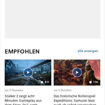
EMPFOHLEN
alle anzeigen
8:11
1:34
vor 11 Stunden
vor 5 Stunden
Stalker 2 zeigt acht
Das historische Rollenspiel
Minuten Gameplay aus
Expeditions: Samurai lässt
dem Story-DLC samt
euch ab sofort japanischen