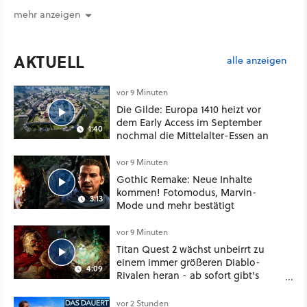
mehr anzeigen
AKTUELL
alle anzeigen
vor 9 Minuten
Die Gilde: Europa 1410 heizt vor
dem Early Access im September
1:40
nochmal die Mittelalter-Essen an
vor 9 Minuten
Gothic Remake: Neue Inhalte
kommen! Fotomodus, Marvin-
3:13
Mode und mehr bestätigt
vor 9 Minuten
Titan Quest 2 wächst unbeirrt zu
einem immer größeren Diablo-
4:09
Rivalen heran - ab sofort gibt's
sogar eine richtige Beschwörer-
Klasse
vor 2 Stunden