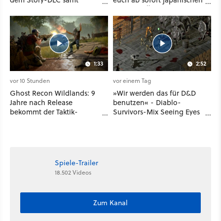
neuen Anomalien und
Sengoku-Ära aufmischen -
Gegnern
wahlweise mit Gewalt oder
Diplomatie
1:33
2:52
vor 10 Stunden
vor einem Tag
Ghost Recon Wildlands: 9
»Wir werden das für D&D
Jahre nach Release
benutzen« - Diablo-
bekommt der Taktik-
Survivors-Mix Seeing Eyes
Shooter mit Last Rites
hat ein überraschend
nochmal ein dickes Update
nützliches Map-Tool
Spiele-Trailer
18.502 Videos
Zum Kanal