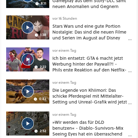
Gameplay aus dem Story-DLC samt
8:11
neuen Anomalien und Gegnern
vor 16 Stunden
Stars Wars und eine gute Portion
Nostalgie: Das sind die neuen Filme
1:38
und Serien im August auf Disney
Plus
vor einem Tag
Ich bin entsetzt: GTA 6 macht jetzt
Werbung hinter der Paywall?! -
2:22
Phils erste Reaktion auf den Netflix-
Deal
vor einem Tag
Die Legende von Khiimori: Das
schicke Pferdespiel mit Mittelalter-
0:42
Setting und Unreal-Grafik wird jetzt
noch größer und gefährlicher
vor einem Tag
»Wir werden das für D&D
benutzen« - Diablo-Survivors-Mix
2:52
Seeing Eyes hat ein überraschend