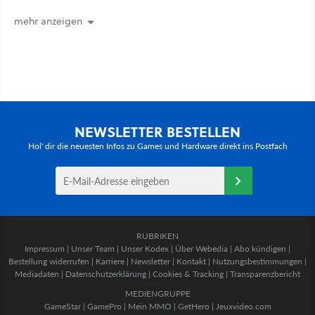
nützliches Map-Tool
mehr anzeigen
NEWSLETTER BESTELLEN
Hol' dir die neuesten Infos zu Games und Hardware direkt ins Postfach
RUBRIKEN
Impressum
|
Unser Team
|
Unser Kodex
|
Über Webedia
|
Abo kündigen
|
Bestellung widerrufen
|
Karriere
|
Newsletter
|
Kontakt
|
Nutzungsbestimmungen
|
Mediadaten
|
Datenschutzerklärung
|
Cookies & Tracking
|
Transparenzbericht
MEDIENGRUPPE
GameStar
|
GamePro
|
Mein MMO
|
GetHero
|
Jeuxvideo.com