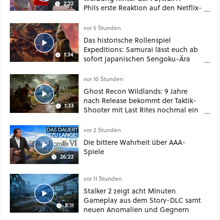
2:22
Phils erste Reaktion auf den Netflix-
Deal
vor 5 Stunden
Das historische Rollenspiel
Expeditions: Samurai lässt euch ab
1:34
sofort japanischen Sengoku-Ära
aufmischen - wahlweise mit Gewalt
oder Diplomatie
vor 10 Stunden
Ghost Recon Wildlands: 9 Jahre
nach Release bekommt der Taktik-
1:33
Shooter mit Last Rites nochmal ein
dickes Update
vor 2 Stunden
Die bittere Wahrheit über AAA-
Spiele
26:22
vor 11 Stunden
Stalker 2 zeigt acht Minuten
Gameplay aus dem Story-DLC samt
8:11
neuen Anomalien und Gegnern