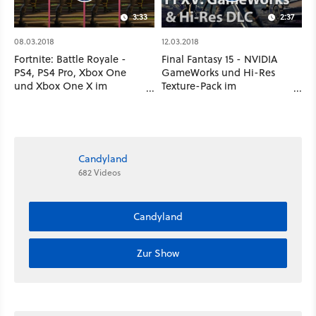
3:33
2:37
08.03.2018
12.03.2018
Fortnite: Battle Royale -
Final Fantasy 15 - NVIDIA
PS4, PS4 Pro, Xbox One
GameWorks und Hi-Res
und Xbox One X im
Texture-Pack im
Grafikvergleich mit Frame-
Vergleichsvideo
Rate-Test
Candyland
682 Videos
Candyland
Zur Show