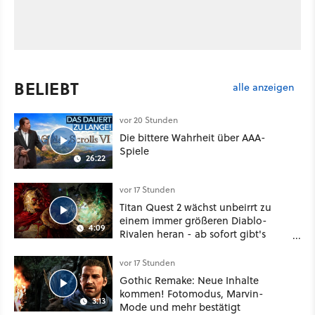
BELIEBT
alle anzeigen
vor 20 Stunden
Die bittere Wahrheit über AAA-
Spiele
26:22
vor 17 Stunden
Titan Quest 2 wächst unbeirrt zu
einem immer größeren Diablo-
4:09
Rivalen heran - ab sofort gibt's
sogar eine richtige Beschwörer-
Klasse
vor 17 Stunden
Gothic Remake: Neue Inhalte
kommen! Fotomodus, Marvin-
3:13
Mode und mehr bestätigt