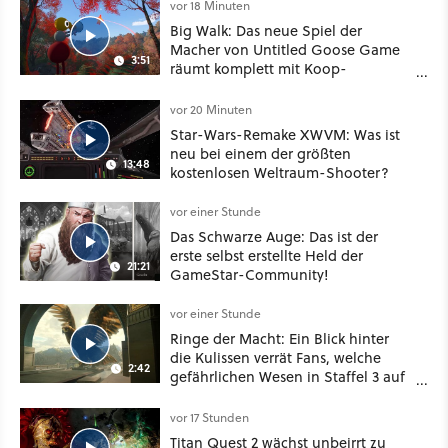
vor 18 Minuten
Big Walk: Das neue Spiel der
Macher von Untitled Goose Game
3:51
räumt komplett mit Koop-
Konventionen auf
vor 20 Minuten
Star-Wars-Remake XWVM: Was ist
neu bei einem der größten
13:48
kostenlosen Weltraum-Shooter?
vor einer Stunde
Das Schwarze Auge: Das ist der
erste selbst erstellte Held der
21:21
GameStar-Community!
vor einer Stunde
Ringe der Macht: Ein Blick hinter
die Kulissen verrät Fans, welche
2:42
gefährlichen Wesen in Staffel 3 auf
sie warten
vor 17 Stunden
Titan Quest 2 wächst unbeirrt zu