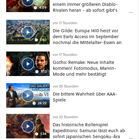
einem immer größeren Diablo-
4:09
Rivalen heran - ab sofort gibt's
sogar eine richtige Beschwörer-
Klasse
vor 17 Stunden
Die Gilde: Europa 1410 heizt vor
dem Early Access im September
1:40
nochmal die Mittelalter-Essen an
vor 17 Stunden
Gothic Remake: Neue Inhalte
kommen! Fotomodus, Marvin-
3:13
Mode und mehr bestätigt
vor 20 Stunden
Die bittere Wahrheit über AAA-
Spiele
26:22
vor 23 Stunden
Das historische Rollenspiel
Expeditions: Samurai lässt euch ab
1:34
sofort japanischen Sengoku-Ära