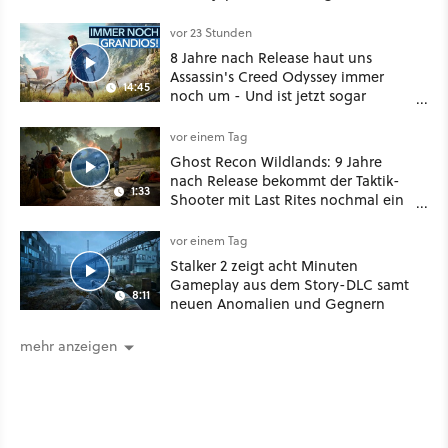
aufmischen - wahlweise mit Gewalt
oder Diplomatie
vor 23 Stunden
8 Jahre nach Release haut uns
Assassin's Creed Odyssey immer
14:45
noch um - Und ist jetzt sogar
besser!
vor einem Tag
Ghost Recon Wildlands: 9 Jahre
nach Release bekommt der Taktik-
1:33
Shooter mit Last Rites nochmal ein
dickes Update
vor einem Tag
Stalker 2 zeigt acht Minuten
Gameplay aus dem Story-DLC samt
8:11
neuen Anomalien und Gegnern
mehr anzeigen