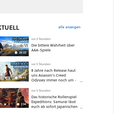
KTUELL
alle anzeigen
vor 2 Stunden
Die bittere Wahrheit über
AAA-Spiele
1
26:22
vor 5 Stunden
8 Jahre nach Release haut
uns Assassin's Creed
5
2
14:45
Odyssey immer noch um -
Und ist jetzt sogar besser!
vor 5 Stunden
Das historische Rollenspiel
Expeditions: Samurai lässt
1
3
1:34
euch ab sofort japanischen
Sengoku-Ära aufmischen -