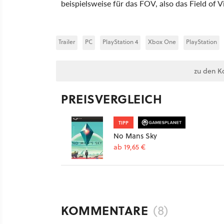
beispielsweise für das FOV, also das Field of V
Trailer
PC
PlayStation 4
Xbox One
PlayStation
zu den K
PREISVERGLEICH
TIPP
No Mans Sky
ab 19,65 €
KOMMENTARE
(8)