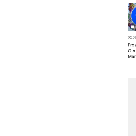
02.0
Pro
Gen
Man
Spi
Wel
Alg