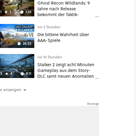
Diplomatie
Ghost Recon Wildlands: 9
Jahre nach Release
1
1
1:33
bekommt der Taktik-
Shooter mit Last Rites
nochmal ein dickes Update
vor 2 Stunden
Die bittere Wahrheit über
AAA-Spiele
1
26:22
vor 10 Stunden
Stalker 2 zeigt acht Minuten
Gameplay aus dem Story-
5
4
8:11
DLC samt neuen Anomalien
und Gegnern
r anzeigen