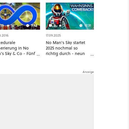
25
12
5:53
9
7
12:31
8.2016
17.09.2025
zedurale
No Man's Sky startet
erierung in No
2025 nochmal so
's Sky & Co - Fünf
richtig durch - neun
ele mit endlosen
Jahre nach Release!
ten aus dem
orithmus