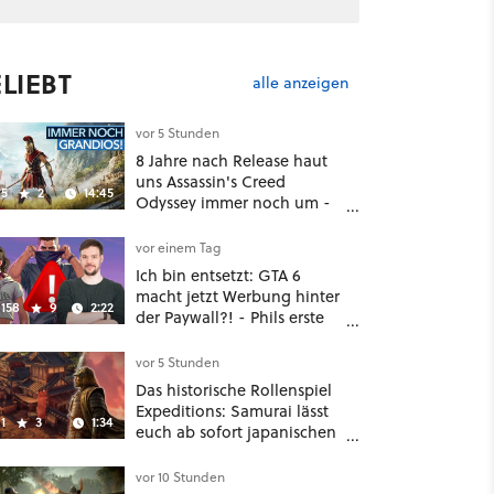
LIEBT
alle anzeigen
vor 5 Stunden
8 Jahre nach Release haut
uns Assassin's Creed
5
2
14:45
Odyssey immer noch um -
Und ist jetzt sogar besser!
vor einem Tag
Ich bin entsetzt: GTA 6
macht jetzt Werbung hinter
158
9
2:22
der Paywall?! - Phils erste
Reaktion auf den Netflix-
Deal
vor 5 Stunden
Das historische Rollenspiel
Expeditions: Samurai lässt
1
3
1:34
euch ab sofort japanischen
Sengoku-Ära aufmischen -
wahlweise mit Gewalt oder
vor 10 Stunden