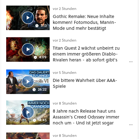
vor 2 Stunden
Gothic Remake: Neue Inhalte
kommen! Fotomodus, Marvin-
3:13
Mode und mehr bestätigt
vor 2 Stunden
Titan Quest 2 wächst unbeirrt zu
einem immer größeren Diablo-
4:09
Rivalen heran - ab sofort gibt's
sogar eine richtige Beschwörer-
Klasse
vor 5 Stunden
Die bittere Wahrheit über AAA-
Spiele
26:22
vor 8 Stunden
8 Jahre nach Release haut uns
Assassin's Creed Odyssey immer
14:45
noch um - Und ist jetzt sogar
besser!
vor 8 Stunden