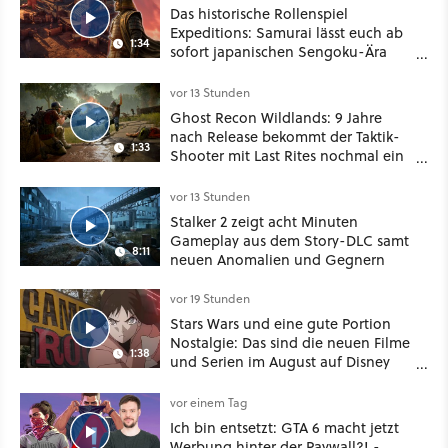
Das historische Rollenspiel
Expeditions: Samurai lässt euch ab
1:34
sofort japanischen Sengoku-Ära
aufmischen - wahlweise mit Gewalt
oder Diplomatie
vor 13 Stunden
Ghost Recon Wildlands: 9 Jahre
nach Release bekommt der Taktik-
1:33
Shooter mit Last Rites nochmal ein
dickes Update
vor 13 Stunden
Stalker 2 zeigt acht Minuten
Gameplay aus dem Story-DLC samt
8:11
neuen Anomalien und Gegnern
vor 19 Stunden
Stars Wars und eine gute Portion
Nostalgie: Das sind die neuen Filme
1:38
und Serien im August auf Disney
Plus
vor einem Tag
Ich bin entsetzt: GTA 6 macht jetzt
Werbung hinter der Paywall?! -