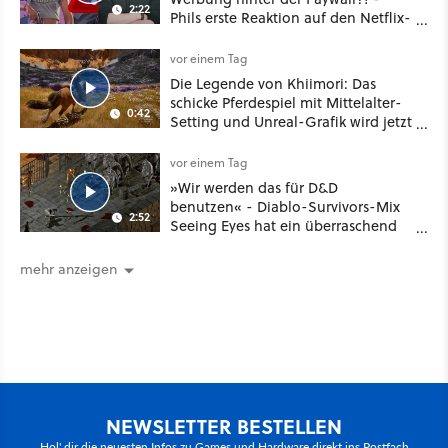
2:22
Phils erste Reaktion auf den Netflix-
Deal
vor einem Tag
Die Legende von Khiimori: Das
schicke Pferdespiel mit Mittelalter-
0:42
Setting und Unreal-Grafik wird jetzt
noch größer und gefährlicher
vor einem Tag
»Wir werden das für D&D
benutzen« - Diablo-Survivors-Mix
2:52
Seeing Eyes hat ein überraschend
nützliches Map-Tool
mehr anzeigen
NEWSLETTER BESTELLEN
Hol' dir die neuesten Infos zu Games und Hardware direkt ins Postfach