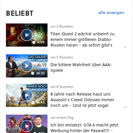
BELIEBT
alle anzeigen
vor 2 Stunden
Titan Quest 2 wächst unbeirrt zu
einem immer größeren Diablo-
4:09
Rivalen heran - ab sofort gibt's
sogar eine richtige Beschwörer-
Klasse
vor 5 Stunden
Die bittere Wahrheit über AAA-
Spiele
26:22
vor 8 Stunden
8 Jahre nach Release haut uns
Assassin's Creed Odyssey immer
14:45
noch um - Und ist jetzt sogar
besser!
vor einem Tag
Ich bin entsetzt: GTA 6 macht jetzt
Werbung hinter der Paywall?! -