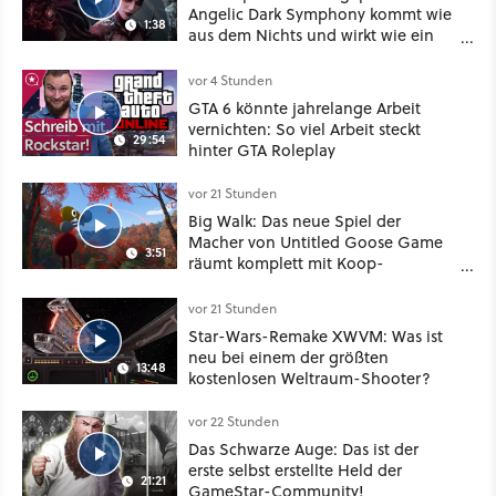
Angelic Dark Symphony kommt wie
1:38
aus dem Nichts und wirkt wie ein
Mix aus Baldur's Gate 3, XCOM und
Mass Effect
vor 4 Stunden
GTA 6 könnte jahrelange Arbeit
vernichten: So viel Arbeit steckt
29:54
hinter GTA Roleplay
vor 21 Stunden
Big Walk: Das neue Spiel der
Macher von Untitled Goose Game
3:51
räumt komplett mit Koop-
Konventionen auf
vor 21 Stunden
Star-Wars-Remake XWVM: Was ist
neu bei einem der größten
13:48
kostenlosen Weltraum-Shooter?
vor 22 Stunden
Das Schwarze Auge: Das ist der
erste selbst erstellte Held der
21:21
GameStar-Community!