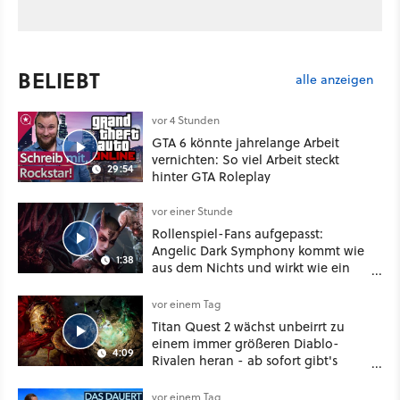
BELIEBT
alle anzeigen
vor 4 Stunden
GTA 6 könnte jahrelange Arbeit
vernichten: So viel Arbeit steckt
29:54
hinter GTA Roleplay
vor einer Stunde
Rollenspiel-Fans aufgepasst:
Angelic Dark Symphony kommt wie
1:38
aus dem Nichts und wirkt wie ein
Mix aus Baldur's Gate 3, XCOM und
Mass Effect
vor einem Tag
Titan Quest 2 wächst unbeirrt zu
einem immer größeren Diablo-
4:09
Rivalen heran - ab sofort gibt's
sogar eine richtige Beschwörer-
Klasse
vor einem Tag