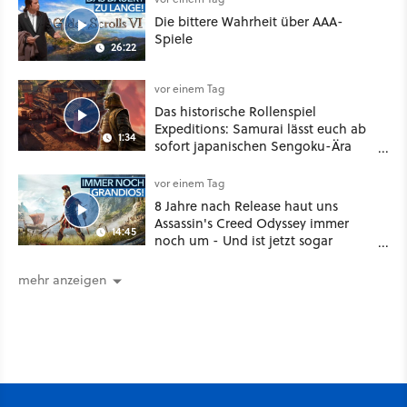
Die bittere Wahrheit über AAA-
Spiele
26:22
vor einem Tag
Das historische Rollenspiel
Expeditions: Samurai lässt euch ab
1:34
sofort japanischen Sengoku-Ära
aufmischen - wahlweise mit Gewalt
oder Diplomatie
vor einem Tag
8 Jahre nach Release haut uns
Assassin's Creed Odyssey immer
14:45
noch um - Und ist jetzt sogar
besser!
mehr anzeigen