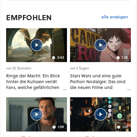
EMPFOHLEN
alle anzeigen
2:42
1:38
vor 22 Stunden
vor 2 Tagen
Ringe der Macht: Ein Blick
Stars Wars und eine gute
hinter die Kulissen verrät
Portion Nostalgie: Das sind
Fans, welche gefährlichen
die neuen Filme und
Wesen in Staffel 3 auf sie
Serien im August auf
warten
Disney Plus
1:59
1:01