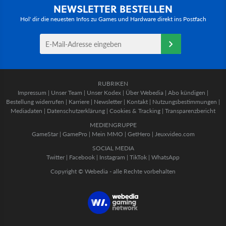
NEWSLETTER BESTELLEN
Hol' dir die neuesten Infos zu Games und Hardware direkt ins Postfach
RUBRIKEN
Impressum
|
Unser Team
|
Unser Kodex
|
Über Webedia
|
Abo kündigen
|
Bestellung widerrufen
|
Karriere
|
Newsletter
|
Kontakt
|
Nutzungsbestimmungen
|
Mediadaten
|
Datenschutzerklärung
|
Cookies & Tracking
|
Transparenzbericht
MEDIENGRUPPE
GameStar
|
GamePro
|
Mein MMO
|
GetHero
|
Jeuxvideo.com
SOCIAL MEDIA
Twitter
|
Facebook
|
Instagram
|
TikTok
|
WhatsApp
Copyright © Webedia - alle Rechte vorbehalten