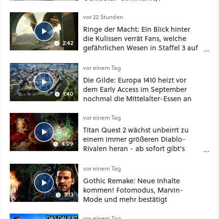
vor 22 Stunden
Ringe der Macht: Ein Blick hinter
die Kulissen verrät Fans, welche
2:42
gefährlichen Wesen in Staffel 3 auf
sie warten
vor einem Tag
Die Gilde: Europa 1410 heizt vor
dem Early Access im September
1:40
nochmal die Mittelalter-Essen an
vor einem Tag
Titan Quest 2 wächst unbeirrt zu
einem immer größeren Diablo-
4:09
Rivalen heran - ab sofort gibt's
sogar eine richtige Beschwörer-
Klasse
vor einem Tag
Gothic Remake: Neue Inhalte
kommen! Fotomodus, Marvin-
3:13
Mode und mehr bestätigt
vor einem Tag