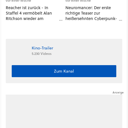
vor einer Woche
vor einer Woche
Reacher ist zurück - In
Neuromancer: Der erste
Staffel 4 vermöbelt Alan
richtige Teaser zur
Ritchson wieder am
heißersehnten Cyberpunk-
laufenden Band Verbrecher
Serie ist da - und wir
und legt sich sogar mit der
wissen auch endlich, wann
CIA an
sie startet
Kino-Trailer
5.230 Videos
Zum Kanal