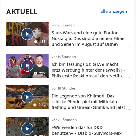
AKTUELL
alle anzeigen
vor 2 Stunden
Stars Wars und eine gute Portion
Nostalgie: Das sind die neuen Filme
1:38
und Serien im August auf Disney
Plus
vor 14 Stunden
Ich bin fassungslos: GTA 6 macht
jetzt Werbung hinter der Paywall?! -
2:22
Phils erste Reaktion auf den Netflix-
Deal
vor 18 Stunden
Die Legende von Khiimori: Das
schicke Pferdespiel mit Mittelalter-
0:42
Setting und Unreal-Grafik wird jetzt
noch größer und gefährlicher
vor 20 Stunden
»Wir werden das für D&D
benutzen« - Diablo-Survivors-Mix