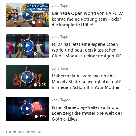
vor 2 Tagen
Die neue Open World von EA FC 27
könnte meine Rettung sein - oder
14:38
die komplette Hölle!
vor 2 Tagen
FC 27 hat jetzt eine eigene Open
World und baut den klassischen
5:38
Clubs-Modus zu einer riesigen 100-
Spieler-Sandbox aus
vor 2 Tagen
Mahershala Ali wird zwar nicht
Marvels Blade, schwingt aber dafür
2:05
im neuen Actionfilm Your Mother
Your Mother Your Mother das
Schwert
vor 2 Tagen
Erster Gameplay-Trailer zu End of
Eden zeigt die mysteriöse Welt des
1:25
Gothic-Likes
mehr anzeigen