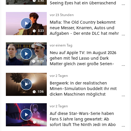
2:52
Seeing Eyes hat ein überraschend
nützliches Map-Tool
vor 23 Stunden
Mafia: The Old Country bekommt
neue Messer, Knarren, Autos und
3:23
Aufgaben - Der erste DLC hat mehr
dabei als nur Story
vor einem Tag
Neu auf Apple TV: Im August 2026
gehen mit Ted Lasso und Dark
0:29
Matter gleich zwei große Serien-
Highlights weiter
vor 2 Tagen
Bergwerk: In der realistischen
Minen-Simulation buddelt ihr mit
1:06
dicken Maschinen möglichst
vorsichtig Kohle aus
vor 2 Tagen
Auf diese Star-Wars-Serie haben
Fans 5 Jahre lang gewartet: Ab
1:29
sofort läuft The Ninth Jedi im Abo
bei Disney Plus