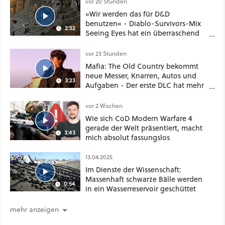
vor 20 Stunden
»Wir werden das für D&D
benutzen« - Diablo-Survivors-Mix
2:52
Seeing Eyes hat ein überraschend
nützliches Map-Tool
vor 23 Stunden
Mafia: The Old Country bekommt
neue Messer, Knarren, Autos und
3:23
Aufgaben - Der erste DLC hat mehr
dabei als nur Story
vor 2 Wochen
Wie sich CoD Modern Warfare 4
gerade der Welt präsentiert, macht
3:43
mich absolut fassungslos
13.04.2025
Im Dienste der Wissenschaft:
Massenhaft schwarze Bälle werden
0:54
in ein Wasserreservoir geschüttet
mehr anzeigen