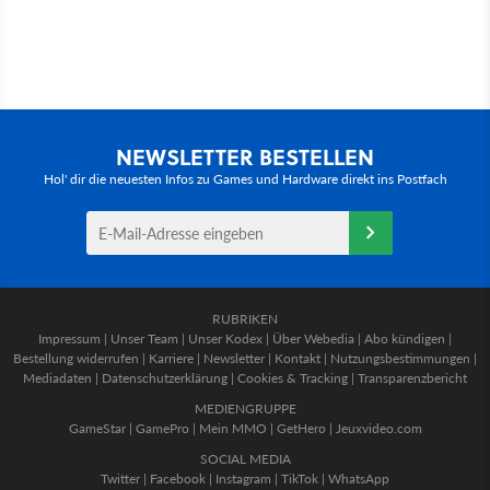
NEWSLETTER BESTELLEN
Hol' dir die neuesten Infos zu Games und Hardware direkt ins Postfach
RUBRIKEN
Impressum
|
Unser Team
|
Unser Kodex
|
Über Webedia
|
Abo kündigen
|
Bestellung widerrufen
|
Karriere
|
Newsletter
|
Kontakt
|
Nutzungsbestimmungen
|
Mediadaten
|
Datenschutzerklärung
|
Cookies & Tracking
|
Transparenzbericht
MEDIENGRUPPE
GameStar
|
GamePro
|
Mein MMO
|
GetHero
|
Jeuxvideo.com
SOCIAL MEDIA
Twitter
|
Facebook
|
Instagram
|
TikTok
|
WhatsApp