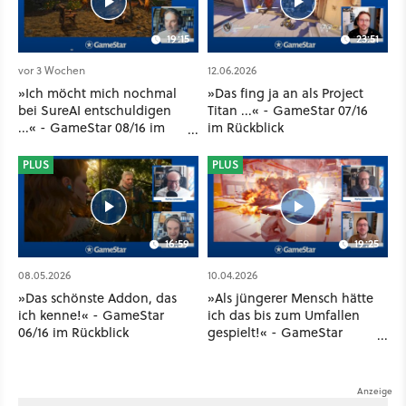
19:15
23:51
vor 3 Wochen
12.06.2026
»Ich möcht mich nochmal
»Das fing ja an als Project
bei SureAI entschuldigen
Titan ...« - GameStar 07/16
...« - GameStar 08/16 im
im Rückblick
Rückblick
PLUS
PLUS
16:59
19:25
08.05.2026
10.04.2026
»Das schönste Addon, das
»Als jüngerer Mensch hätte
ich kenne!« - GameStar
ich das bis zum Umfallen
06/16 im Rückblick
gespielt!« - GameStar
05/16 im Rückblick