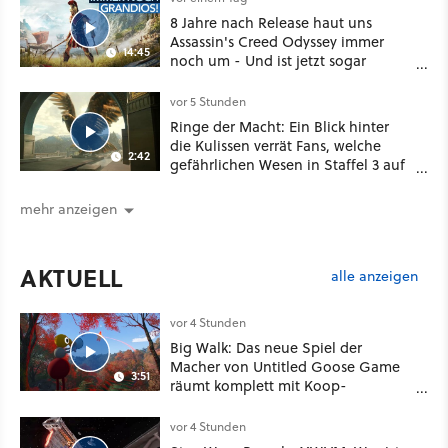
8 Jahre nach Release haut uns
Assassin's Creed Odyssey immer
14:45
noch um - Und ist jetzt sogar
besser!
vor 5 Stunden
Ringe der Macht: Ein Blick hinter
die Kulissen verrät Fans, welche
2:42
gefährlichen Wesen in Staffel 3 auf
sie warten
mehr anzeigen
AKTUELL
alle anzeigen
vor 4 Stunden
Big Walk: Das neue Spiel der
Macher von Untitled Goose Game
3:51
räumt komplett mit Koop-
Konventionen auf
vor 4 Stunden