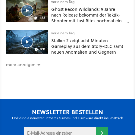
oder Diplomatie
vor einem Tag
Ghost Recon Wildlands: 9 Jahre
nach Release bekommt der Taktik-
1:33
Shooter mit Last Rites nochmal ein
dickes Update
vor einem Tag
Stalker 2 zeigt acht Minuten
Gameplay aus dem Story-DLC samt
8:11
neuen Anomalien und Gegnern
mehr anzeigen
NEWSLETTER BESTELLEN
Hol' dir die neuesten Infos zu Games und Hardware direkt ins Postfach