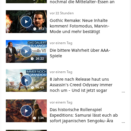
nochmal die Mittelalter-Essen an
vor 22 Stunden
Gothic Remake: Neue Inhalte
kommen! Fotomodus, Marvin-
3:13
Mode und mehr bestätigt
vor einem Tag
Die bittere Wahrheit über AAA-
Spiele
26:22
vor einem Tag
8 Jahre nach Release haut uns
Assassin's Creed Odyssey immer
14:45
noch um - Und ist jetzt sogar
besser!
vor einem Tag
Das historische Rollenspiel
Expeditions: Samurai lässt euch ab
1:34
sofort japanischen Sengoku-Ära
aufmischen - wahlweise mit Gewalt