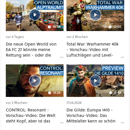
14:38
12:00
vor 4 Tagen
vor 2 Wochen
Die neue Open World von
Total War: Warhammer 40k
EA FC 27 könnte meine
- Vorschau-Video mit
Rettung sein - oder die
Luftschlägen und Level-
komplette Hölle!
Zerstörung
15:29
11:46
vor 2 Wochen
17.04.2026
CONTROL: Resonant -
Die Gilde: Europa 1410 -
Vorschau-Video: Die Welt
Vorschau-Video: Das
steht Kopf, aber ist das
Mittelalter kann so schön
genug?
sein!