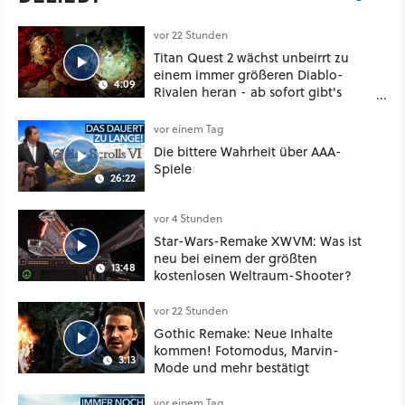
vor 22 Stunden
Titan Quest 2 wächst unbeirrt zu
einem immer größeren Diablo-
4:09
Rivalen heran - ab sofort gibt's
sogar eine richtige Beschwörer-
Klasse
vor einem Tag
Die bittere Wahrheit über AAA-
Spiele
26:22
vor 4 Stunden
Star-Wars-Remake XWVM: Was ist
neu bei einem der größten
13:48
kostenlosen Weltraum-Shooter?
vor 22 Stunden
Gothic Remake: Neue Inhalte
kommen! Fotomodus, Marvin-
3:13
Mode und mehr bestätigt
vor einem Tag