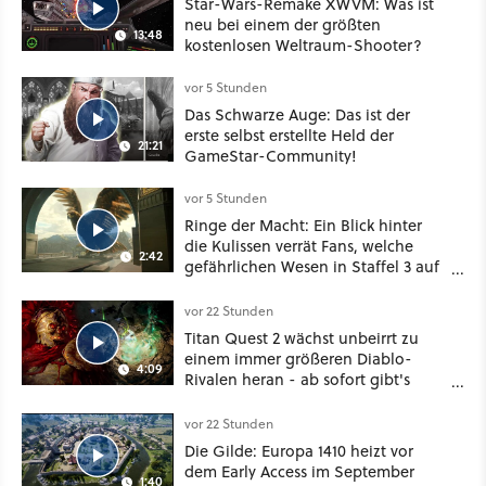
Star-Wars-Remake XWVM: Was ist
neu bei einem der größten
13:48
kostenlosen Weltraum-Shooter?
vor 5 Stunden
Das Schwarze Auge: Das ist der
erste selbst erstellte Held der
21:21
GameStar-Community!
vor 5 Stunden
Ringe der Macht: Ein Blick hinter
die Kulissen verrät Fans, welche
2:42
gefährlichen Wesen in Staffel 3 auf
sie warten
vor 22 Stunden
Titan Quest 2 wächst unbeirrt zu
einem immer größeren Diablo-
4:09
Rivalen heran - ab sofort gibt's
sogar eine richtige Beschwörer-
Klasse
vor 22 Stunden
Die Gilde: Europa 1410 heizt vor
dem Early Access im September
1:40