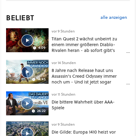
BELIEBT
alle anzeigen
vor 9 Stunden
Titan Quest 2 wächst unbeirrt zu
einem immer größeren Diablo-
4:09
Rivalen heran - ab sofort gibt's
sogar eine richtige Beschwörer-
Klasse
vor 14 Stunden
8 Jahre nach Release haut uns
Assassin's Creed Odyssey immer
14:45
noch um - Und ist jetzt sogar
besser!
vor 11 Stunden
Die bittere Wahrheit über AAA-
Spiele
26:22
vor 9 Stunden
Die Gilde: Europa 1410 heizt vor