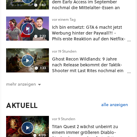
dem Early Access im September
1:40
nochmal die Mittelalter-Essen an
vor einem Tag
Ich bin entsetzt: GTA 6 macht jetzt
Werbung hinter der Paywall?! -
2:22
Phils erste Reaktion auf den Netflix-
Deal
vor 19 Stunden
Ghost Recon Wildlands: 9 Jahre
nach Release bekommt der Taktik-
1:33
Shooter mit Last Rites nochmal ein
dickes Update
mehr anzeigen
AKTUELL
alle anzeigen
vor 9 Stunden
Titan Quest 2 wächst unbeirrt zu
einem immer größeren Diablo-
4:09