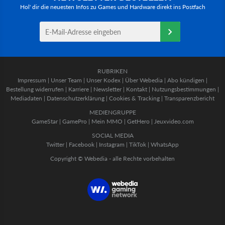
Hol' dir die neuesten Infos zu Games und Hardware direkt ins Postfach
RUBRIKEN
Impressum
|
Unser Team
|
Unser Kodex
|
Über Webedia
|
Abo kündigen
|
Bestellung widerrufen
|
Karriere
|
Newsletter
|
Kontakt
|
Nutzungsbestimmungen
|
Mediadaten
|
Datenschutzerklärung
|
Cookies & Tracking
|
Transparenzbericht
MEDIENGRUPPE
GameStar
|
GamePro
|
Mein MMO
|
GetHero
|
Jeuxvideo.com
SOCIAL MEDIA
Twitter
|
Facebook
|
Instagram
|
TikTok
|
WhatsApp
Copyright © Webedia - alle Rechte vorbehalten