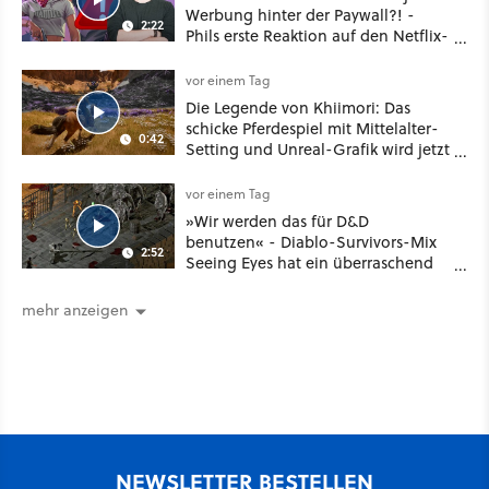
Werbung hinter der Paywall?! -
2:22
Phils erste Reaktion auf den Netflix-
Deal
vor einem Tag
Die Legende von Khiimori: Das
schicke Pferdespiel mit Mittelalter-
0:42
Setting und Unreal-Grafik wird jetzt
noch größer und gefährlicher
vor einem Tag
»Wir werden das für D&D
benutzen« - Diablo-Survivors-Mix
2:52
Seeing Eyes hat ein überraschend
nützliches Map-Tool
mehr anzeigen
NEWSLETTER BESTELLEN