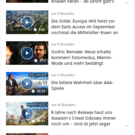
Rivalen heran - ab sofort gibt's
sogar eine richtige Beschwörer-
Klasse
vor 9 Stunden
Die Gilde: Europa 1410 heizt vor
dem Early Access im September
1:40
nochmal die Mittelalter-Essen an
vor 9 Stunden
Gothic Remake: Neue Inhalte
kommen! Fotomodus, Marvin-
3:13
Mode und mehr bestätigt
vor 11 Stunden
Die bittere Wahrheit über AAA-
Spiele
26:22
vor 14 Stunden
8 Jahre nach Release haut uns
Assassin's Creed Odyssey immer
14:45
noch um - Und ist jetzt sogar
besser!