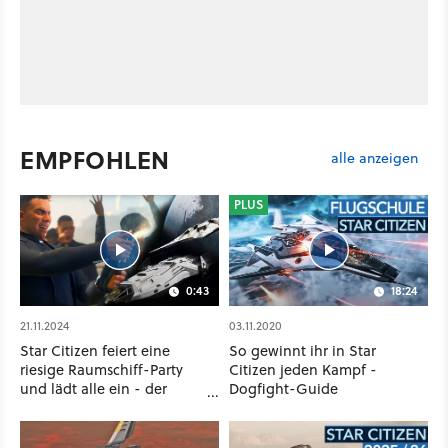
EMPFOHLEN
alle anzeigen
PLUS
0:43
18:24
21.11.2024
03.11.2020
Star Citizen feiert eine
So gewinnt ihr in Star
riesige Raumschiff-Party
Citizen jeden Kampf -
und lädt alle ein - der
Dogfight-Guide
Eintritt ist kostenlos