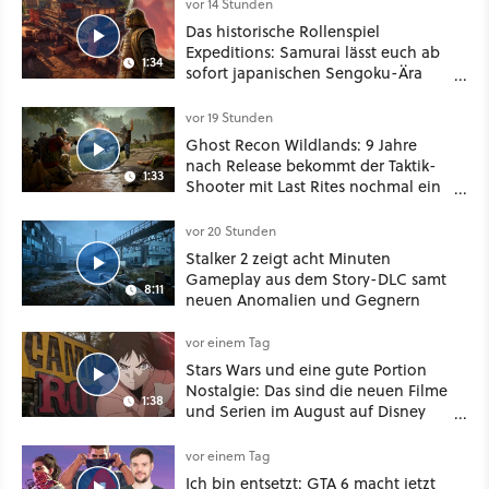
vor 14 Stunden
Das historische Rollenspiel
Expeditions: Samurai lässt euch ab
1:34
sofort japanischen Sengoku-Ära
aufmischen - wahlweise mit Gewalt
oder Diplomatie
vor 19 Stunden
Ghost Recon Wildlands: 9 Jahre
nach Release bekommt der Taktik-
1:33
Shooter mit Last Rites nochmal ein
dickes Update
vor 20 Stunden
Stalker 2 zeigt acht Minuten
Gameplay aus dem Story-DLC samt
8:11
neuen Anomalien und Gegnern
vor einem Tag
Stars Wars und eine gute Portion
Nostalgie: Das sind die neuen Filme
1:38
und Serien im August auf Disney
Plus
vor einem Tag
Ich bin entsetzt: GTA 6 macht jetzt