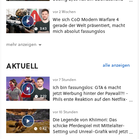
nützliches Map-Tool
vor 2 Wochen
Wie sich CoD Modern Warfare 4
gerade der Welt präsentiert, macht
3:43
mich absolut fassungslos
mehr anzeigen
AKTUELL
alle anzeigen
vor 7 Stunden
Ich bin fassungslos: GTA 6 macht
jetzt Werbung hinter der Paywall?! -
2:22
Phils erste Reaktion auf den Netflix-
Deal
vor 10 Stunden
Die Legende von Khiimori: Das
schicke Pferdespiel mit Mittelalter-
0:42
Setting und Unreal-Grafik wird jetzt
noch größer und gefährlicher