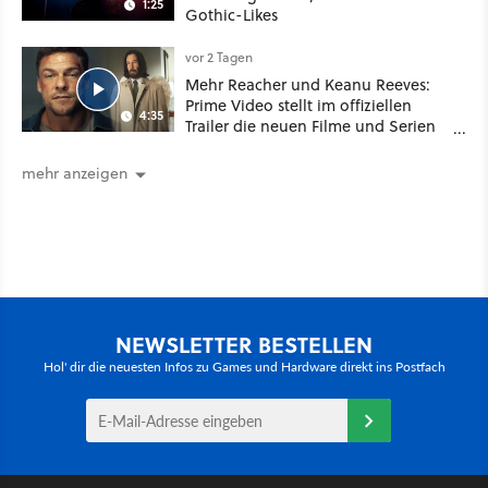
1:25
Gothic-Likes
vor 2 Tagen
Mehr Reacher und Keanu Reeves:
Prime Video stellt im offiziellen
4:35
Trailer die neuen Filme und Serien
für August 2026 vor
mehr anzeigen
NEWSLETTER BESTELLEN
Hol' dir die neuesten Infos zu Games und Hardware direkt ins Postfach