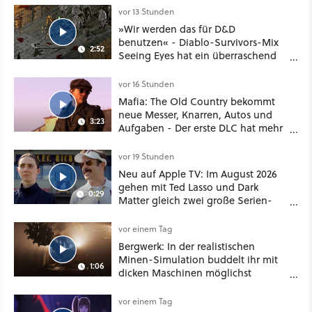
vor 13 Stunden
»Wir werden das für D&D
benutzen« - Diablo-Survivors-Mix
2:52
Seeing Eyes hat ein überraschend
nützliches Map-Tool
vor 16 Stunden
Mafia: The Old Country bekommt
neue Messer, Knarren, Autos und
3:23
Aufgaben - Der erste DLC hat mehr
dabei als nur Story
vor 19 Stunden
Neu auf Apple TV: Im August 2026
gehen mit Ted Lasso und Dark
0:29
Matter gleich zwei große Serien-
Highlights weiter
vor einem Tag
Bergwerk: In der realistischen
Minen-Simulation buddelt ihr mit
1:06
dicken Maschinen möglichst
vorsichtig Kohle aus
vor einem Tag