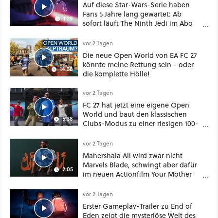
Auf diese Star-Wars-Serie haben
Fans 5 Jahre lang gewartet: Ab
1:29
sofort läuft The Ninth Jedi im Abo
bei Disney Plus
vor 2 Tagen
Die neue Open World von EA FC 27
könnte meine Rettung sein - oder
14:38
die komplette Hölle!
vor 2 Tagen
FC 27 hat jetzt eine eigene Open
World und baut den klassischen
5:38
Clubs-Modus zu einer riesigen 100-
Spieler-Sandbox aus
vor 2 Tagen
Mahershala Ali wird zwar nicht
Marvels Blade, schwingt aber dafür
2:05
im neuen Actionfilm Your Mother
Your Mother Your Mother das
Schwert
vor 2 Tagen
Erster Gameplay-Trailer zu End of
Eden zeigt die mysteriöse Welt des