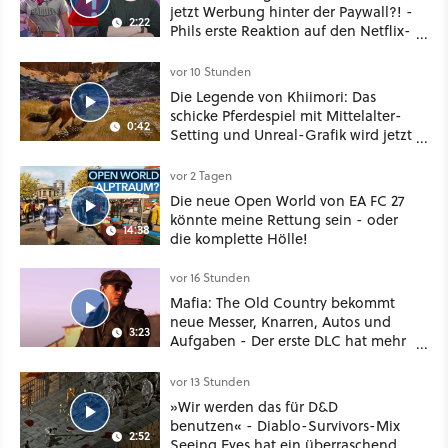
jetzt Werbung hinter der Paywall?! -
2:22
Phils erste Reaktion auf den Netflix-
Deal
vor 10 Stunden
Die Legende von Khiimori: Das
schicke Pferdespiel mit Mittelalter-
0:42
Setting und Unreal-Grafik wird jetzt
noch größer und gefährlicher
vor 2 Tagen
Die neue Open World von EA FC 27
könnte meine Rettung sein - oder
14:38
die komplette Hölle!
vor 16 Stunden
Mafia: The Old Country bekommt
neue Messer, Knarren, Autos und
3:23
Aufgaben - Der erste DLC hat mehr
dabei als nur Story
vor 13 Stunden
»Wir werden das für D&D
benutzen« - Diablo-Survivors-Mix
2:52
Seeing Eyes hat ein überraschend