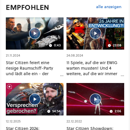
EMPFOHLEN
alle anzeigen
0:43
23:08
21.11.2024
24.08.2024
Star Citizen feiert eine
11 Spiele, auf die wir EWIG
riesige Raumschiff-Party
warten mussten! Und 4
und lädt alle ein - der
weitere, auf die wir immer
Eintritt ist kostenlos
noch warten
54:54
2:06
12.12.2025
22.12.2022
Star Citizen 2026:
Star Citizen Showdown: