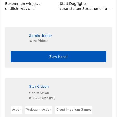
Bekommen wir jetzt
Statt Dogfights
endlich, was uns
veranstalten Streamer eine
versprochen wurde? |
Game Show
FYNG Talk
Spiele-Trailer
18.499 Videos
Zum Kanal
Star Citizen
Genre: Action
Release: 2026 (PC)
Action
Weltraum-Action
Cloud Imperium Games