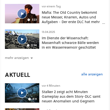
vor einem Tag
Mafia: The Old Country bekommt
neue Messer, Knarren, Autos und
3:23
Aufgaben - Der erste DLC hat mehr
dabei als nur Story
13.04.2025
Im Dienste der Wissenschaft:
Massenhaft schwarze Bälle werden
0:54
in ein Wasserreservoir geschüttet
mehr anzeigen
AKTUELL
alle anzeigen
vor 4 Minuten
Stalker 2 zeigt acht Minuten
Gameplay aus dem Story-DLC samt
8:11
neuen Anomalien und Gegnern