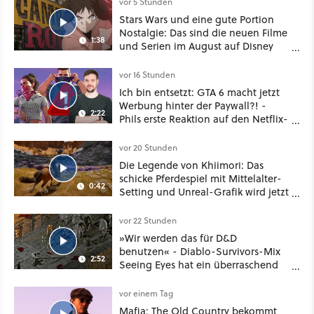
vor 5 Stunden
Stars Wars und eine gute Portion
Nostalgie: Das sind die neuen Filme
1:38
und Serien im August auf Disney
Plus
vor 16 Stunden
Ich bin entsetzt: GTA 6 macht jetzt
Werbung hinter der Paywall?! -
2:22
Phils erste Reaktion auf den Netflix-
Deal
vor 20 Stunden
Die Legende von Khiimori: Das
schicke Pferdespiel mit Mittelalter-
0:42
Setting und Unreal-Grafik wird jetzt
noch größer und gefährlicher
vor 22 Stunden
»Wir werden das für D&D
benutzen« - Diablo-Survivors-Mix
2:52
Seeing Eyes hat ein überraschend
nützliches Map-Tool
vor einem Tag
Mafia: The Old Country bekommt