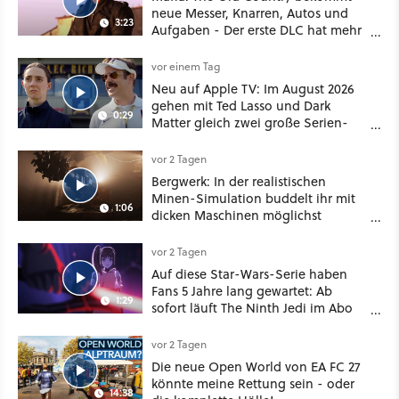
neue Messer, Knarren, Autos und
3:23
Aufgaben - Der erste DLC hat mehr
dabei als nur Story
vor einem Tag
Neu auf Apple TV: Im August 2026
gehen mit Ted Lasso und Dark
0:29
Matter gleich zwei große Serien-
Highlights weiter
vor 2 Tagen
Bergwerk: In der realistischen
Minen-Simulation buddelt ihr mit
1:06
dicken Maschinen möglichst
vorsichtig Kohle aus
vor 2 Tagen
Auf diese Star-Wars-Serie haben
Fans 5 Jahre lang gewartet: Ab
1:29
sofort läuft The Ninth Jedi im Abo
bei Disney Plus
vor 2 Tagen
Die neue Open World von EA FC 27
könnte meine Rettung sein - oder
14:38