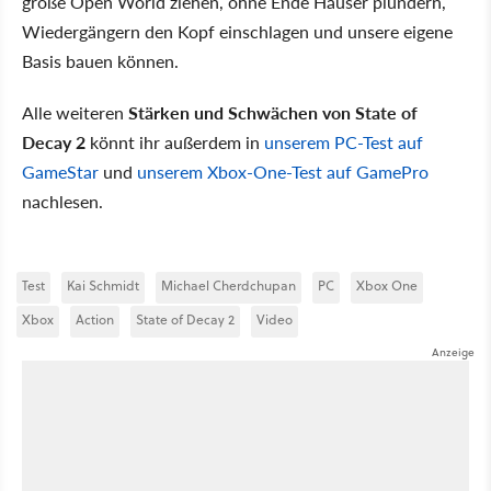
große Open World ziehen, ohne Ende Häuser plündern,
Wiedergängern den Kopf einschlagen und unsere eigene
Basis bauen können.
Alle weiteren
Stärken und Schwächen von State of
Decay 2
könnt ihr außerdem in
unserem PC-Test auf
GameStar
und
unserem Xbox-One-Test auf GamePro
nachlesen.
Test
Kai Schmidt
Michael Cherdchupan
PC
Xbox One
Xbox
Action
State of Decay 2
Video