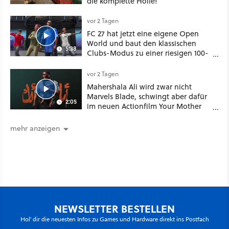
die komplette Hölle!
vor 2 Tagen
FC 27 hat jetzt eine eigene Open
World und baut den klassischen
5:38
Clubs-Modus zu einer riesigen 100-
Spieler-Sandbox aus
vor 2 Tagen
Mahershala Ali wird zwar nicht
Marvels Blade, schwingt aber dafür
2:05
im neuen Actionfilm Your Mother
Your Mother Your Mother das
Schwert
mehr anzeigen
NEWSLETTER BESTELLEN
Hol' dir die neuesten Infos zu Games und Hardware direkt ins Postfach