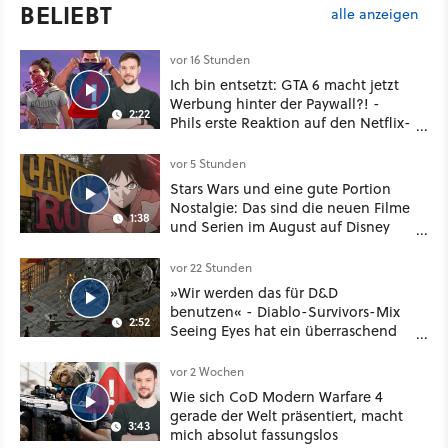
BELIEBT
alle anzeigen
vor 16 Stunden
Ich bin entsetzt: GTA 6 macht jetzt
Werbung hinter der Paywall?! -
2:22
Phils erste Reaktion auf den Netflix-
Deal
vor 5 Stunden
Stars Wars und eine gute Portion
Nostalgie: Das sind die neuen Filme
1:38
und Serien im August auf Disney
Plus
vor 22 Stunden
»Wir werden das für D&D
benutzen« - Diablo-Survivors-Mix
2:52
Seeing Eyes hat ein überraschend
nützliches Map-Tool
vor 2 Wochen
Wie sich CoD Modern Warfare 4
gerade der Welt präsentiert, macht
3:43
mich absolut fassungslos