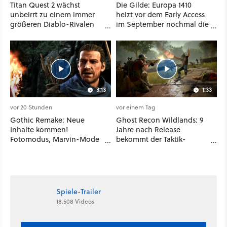
Titan Quest 2 wächst
Die Gilde: Europa 1410
unbeirrt zu einem immer
heizt vor dem Early Access
größeren Diablo-Rivalen
im September nochmal die
heran - ab sofort gibt's
Mittelalter-Essen an
sogar eine richtige
Beschwörer-Klasse
3:13
1:33
vor 20 Stunden
vor einem Tag
Gothic Remake: Neue
Ghost Recon Wildlands: 9
Inhalte kommen!
Jahre nach Release
Fotomodus, Marvin-Mode
bekommt der Taktik-
und mehr bestätigt
Shooter mit Last Rites
nochmal ein dickes Update
Spiele-Trailer
18.508 Videos