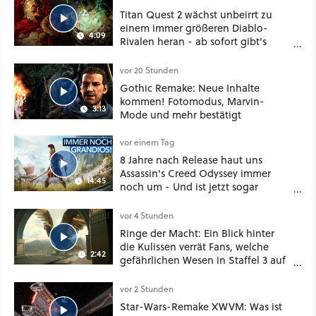
Titan Quest 2 wächst unbeirrt zu
einem immer größeren Diablo-
4:09
Rivalen heran - ab sofort gibt's
sogar eine richtige Beschwörer-
Klasse
vor 20 Stunden
Gothic Remake: Neue Inhalte
kommen! Fotomodus, Marvin-
3:13
Mode und mehr bestätigt
vor einem Tag
8 Jahre nach Release haut uns
Assassin's Creed Odyssey immer
14:45
noch um - Und ist jetzt sogar
besser!
vor 4 Stunden
Ringe der Macht: Ein Blick hinter
die Kulissen verrät Fans, welche
2:42
gefährlichen Wesen in Staffel 3 auf
sie warten
vor 2 Stunden
Star-Wars-Remake XWVM: Was ist