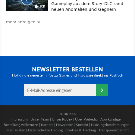
Gameplay aus dem Story-DLC samt
8:11
neuen Anomalien und Gegnern
mehr anzeigen
NEWSLETTER BESTELLEN
Hol' dir die neuesten Infos zu Games und Hardware direkt ins Postfach
RUBRIKEN
Impressum
|
Unser Team
|
Unser Kodex
|
Über Webedia
|
Abo kündigen
|
Bestellung widerrufen
|
Karriere
|
Newsletter
|
Kontakt
|
Nutzungsbestimmungen
|
Mediadaten
|
Datenschutzerklärung
|
Cookies & Tracking
|
Transparenzbericht