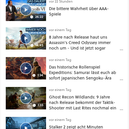
vor 22 Stunden
Die bittere Wahrheit über AAA-
Spiele
26:22
vor einem Tag
8 Jahre nach Release haut uns
Assassin's Creed Odyssey immer
14:45
noch um - Und ist jetzt sogar
besser!
vor einem Tag
Das historische Rollenspiel
Expeditions: Samurai lässt euch ab
1:34
sofort japanischen Sengoku-Ära
aufmischen - wahlweise mit Gewalt
oder Diplomatie
vor einem Tag
Ghost Recon Wildlands: 9 Jahre
nach Release bekommt der Taktik-
1:33
Shooter mit Last Rites nochmal ein
dickes Update
vor einem Tag
Stalker 2 zeigt acht Minuten