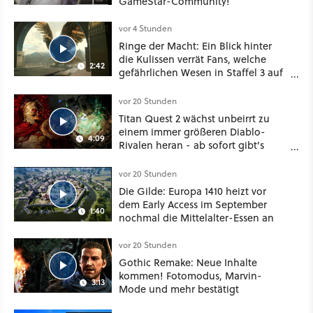
GameStar-Community!
vor 4 Stunden
Ringe der Macht: Ein Blick hinter
die Kulissen verrät Fans, welche
2:42
gefährlichen Wesen in Staffel 3 auf
sie warten
vor 20 Stunden
Titan Quest 2 wächst unbeirrt zu
einem immer größeren Diablo-
4:09
Rivalen heran - ab sofort gibt's
sogar eine richtige Beschwörer-
Klasse
vor 20 Stunden
Die Gilde: Europa 1410 heizt vor
dem Early Access im September
1:40
nochmal die Mittelalter-Essen an
vor 20 Stunden
Gothic Remake: Neue Inhalte
kommen! Fotomodus, Marvin-
3:13
Mode und mehr bestätigt