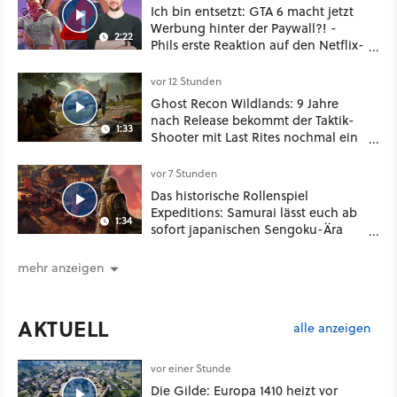
Ich bin entsetzt: GTA 6 macht jetzt
Werbung hinter der Paywall?! -
2:22
Phils erste Reaktion auf den Netflix-
Deal
vor 12 Stunden
Ghost Recon Wildlands: 9 Jahre
nach Release bekommt der Taktik-
1:33
Shooter mit Last Rites nochmal ein
dickes Update
vor 7 Stunden
Das historische Rollenspiel
Expeditions: Samurai lässt euch ab
1:34
sofort japanischen Sengoku-Ära
aufmischen - wahlweise mit Gewalt
oder Diplomatie
mehr anzeigen
AKTUELL
alle anzeigen
vor einer Stunde
Die Gilde: Europa 1410 heizt vor