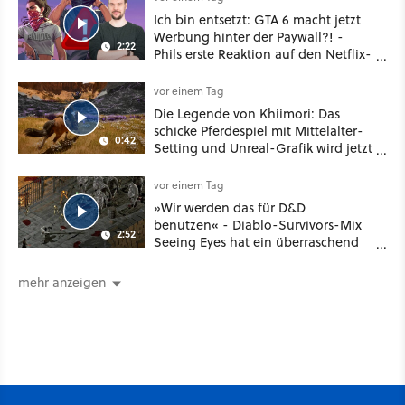
Ich bin entsetzt: GTA 6 macht jetzt
Werbung hinter der Paywall?! -
2:22
Phils erste Reaktion auf den Netflix-
Deal
vor einem Tag
Die Legende von Khiimori: Das
schicke Pferdespiel mit Mittelalter-
0:42
Setting und Unreal-Grafik wird jetzt
noch größer und gefährlicher
vor einem Tag
»Wir werden das für D&D
benutzen« - Diablo-Survivors-Mix
2:52
Seeing Eyes hat ein überraschend
nützliches Map-Tool
mehr anzeigen