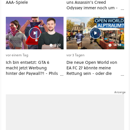
AAA-Spiele
uns Assassin's Creed
Odyssey immer noch um -
Und ist jetzt sogar besser!
2:22
14:38
vor einem Tag
vor 3 Tagen
Ich bin entsetzt: GTA 6
Die neue Open World von
macht jetzt Werbung
EA FC 27 könnte meine
hinter der Paywall?! - Phils
Rettung sein - oder die
erste Reaktion auf den
komplette Hölle!
Netflix-Deal