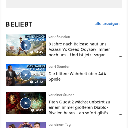
BELIEBT
alle anzeigen
vor 7 Stunden
8 Jahre nach Release haut uns
Assassin's Creed Odyssey immer
14:45
noch um - Und ist jetzt sogar
besser!
vor 4 Stunden
Die bittere Wahrheit über AAA-
Spiele
26:22
vor einer Stunde
Titan Quest 2 wächst unbeirrt zu
einem immer größeren Diablo-
4:09
Rivalen heran - ab sofort gibt's
sogar eine richtige Beschwörer-
Klasse
vor einem Tag