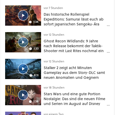
besser!
vor 7 Stunden
Das historische Rollenspiel
Expeditions: Samurai lässt euch ab
1:34
sofort japanischen Sengoku-Ära
aufmischen - wahlweise mit Gewalt
oder Diplomatie
vor 12 Stunden
Ghost Recon Wildlands: 9 Jahre
nach Release bekommt der Taktik-
1:33
Shooter mit Last Rites nochmal ein
dickes Update
vor 12 Stunden
Stalker 2 zeigt acht Minuten
Gameplay aus dem Story-DLC samt
8:11
neuen Anomalien und Gegnern
vor 18 Stunden
Stars Wars und eine gute Portion
Nostalgie: Das sind die neuen Filme
1:38
und Serien im August auf Disney
Plus
vor einem Tag