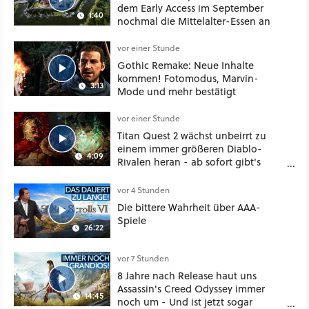
dem Early Access im September
1:40
nochmal die Mittelalter-Essen an
vor einer Stunde
Gothic Remake: Neue Inhalte
kommen! Fotomodus, Marvin-
3:13
Mode und mehr bestätigt
vor einer Stunde
Titan Quest 2 wächst unbeirrt zu
einem immer größeren Diablo-
4:09
Rivalen heran - ab sofort gibt's
sogar eine richtige Beschwörer-
Klasse
vor 4 Stunden
Die bittere Wahrheit über AAA-
Spiele
26:22
vor 7 Stunden
8 Jahre nach Release haut uns
Assassin's Creed Odyssey immer
14:45
noch um - Und ist jetzt sogar