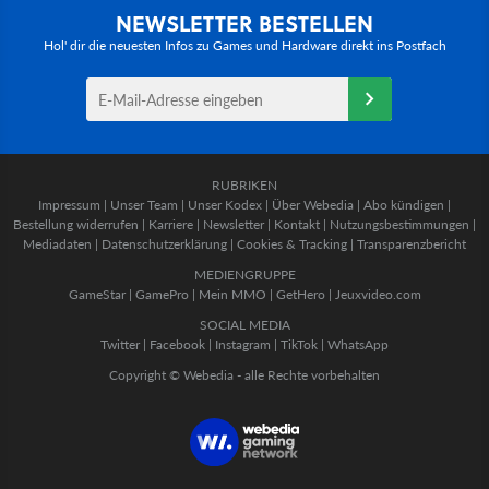
NEWSLETTER BESTELLEN
Hol' dir die neuesten Infos zu Games und Hardware direkt ins Postfach
RUBRIKEN
Impressum
|
Unser Team
|
Unser Kodex
|
Über Webedia
|
Abo kündigen
|
Bestellung widerrufen
|
Karriere
|
Newsletter
|
Kontakt
|
Nutzungsbestimmungen
|
Mediadaten
|
Datenschutzerklärung
|
Cookies & Tracking
|
Transparenzbericht
MEDIENGRUPPE
GameStar
|
GamePro
|
Mein MMO
|
GetHero
|
Jeuxvideo.com
SOCIAL MEDIA
Twitter
|
Facebook
|
Instagram
|
TikTok
|
WhatsApp
Copyright © Webedia - alle Rechte vorbehalten