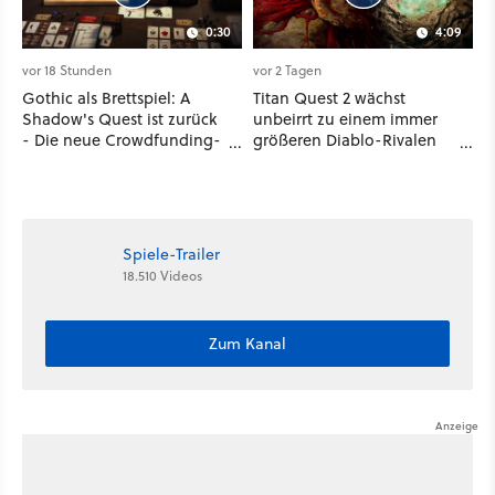
0:30
4:09
vor 18 Stunden
vor 2 Tagen
Gothic als Brettspiel: A
Titan Quest 2 wächst
Shadow's Quest ist zurück
unbeirrt zu einem immer
- Die neue Crowdfunding-
größeren Diablo-Rivalen
Kampagne startet im
heran - ab sofort gibt's
September
sogar eine richtige
Beschwörer-Klasse
Spiele-Trailer
18.510 Videos
Zum Kanal