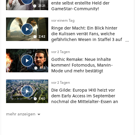
erste selbst erstellte Held der
21:21
GameStar-Community!
vor einem Tag
Ringe der Macht: Ein Blick hinter
die Kulissen verrät Fans, welche
2:42
gefährlichen Wesen in Staffel 3 auf
sie warten
vor 2 Tagen
Gothic Remake: Neue Inhalte
kommen! Fotomodus, Marvin-
3:13
Mode und mehr bestätigt
vor 2 Tagen
Die Gilde: Europa 1410 heizt vor
dem Early Access im September
1:40
nochmal die Mittelalter-Essen an
mehr anzeigen