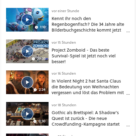
vor einer Stunde
Kennt ihr noch den
Regenbogenfisch? Die 34 Jahre alte
1:10
Bilderbuchgeschichte kommt jetzt
als Puppenspiel ins Kino
vor 15 Stunden
Project Zomboid - Das beste
Survival-Spiel ist jetzt noch viel
20:33
besser!
vor 16 Stunden
In Violent Night 2 hat Santa Claus
die Bedeutung von Weihnachten
2:24
vergessen und löst das Problem mit
viel roher Gewalt
vor 18 Stunden
Gothic als Brettspiel: A Shadow's
Quest ist zurück - Die neue
0:30
Crowdfunding-Kampagne startet
im September