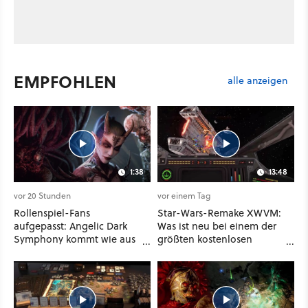
EMPFOHLEN
alle anzeigen
1:38
13:48
vor 20 Stunden
vor einem Tag
Rollenspiel-Fans
Star-Wars-Remake XWVM:
aufgepasst: Angelic Dark
Was ist neu bei einem der
Symphony kommt wie aus
größten kostenlosen
dem Nichts und wirkt wie
Weltraum-Shooter?
ein Mix aus Baldur's Gate
3, XCOM und Mass Effect