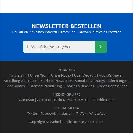
NEWSLETTER BESTELLEN
Hol' dir die neuesten Infos zu Games und Hardware direkt ins Postfach
RUBRIKEN
Impressum
|
Unser Team
|
Unser Kodex
|
Über Webedia
|
Abo kündigen
|
Bestellung widerrufen
|
Karriere
|
Newsletter
|
Kontakt
|
Nutzungsbestimmungen
|
Mediadaten
|
Datenschutzerklärung
|
Cookies & Tracking
|
Transparenzbericht
MEDIENGRUPPE
GameStar
|
GamePro
|
Mein MMO
|
GetHero
|
Jeuxvideo.com
SOCIAL MEDIA
Twitter
|
Facebook
|
Instagram
|
TikTok
|
WhatsApp
Copyright © Webedia - alle Rechte vorbehalten