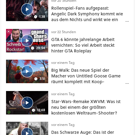
vor 20 Stunden
Rollenspiel-Fans aufgepasst:
Angelic Dark Symphony kommt wie
1:38
aus dem Nichts und wirkt wie ein
Mix aus Baldur's Gate 3, XCOM und
Mass Effect
vor 22 Stunden
GTA 6 könnte jahrelange Arbeit
vernichten: So viel Arbeit steckt
29:54
hinter GTA Roleplay
vor einem Tag
Big Walk: Das neue Spiel der
Macher von Untitled Goose Game
3:51
räumt komplett mit Koop-
Konventionen auf
vor einem Tag
Star-Wars-Remake XWVM: Was ist
neu bei einem der größten
13:48
kostenlosen Weltraum-Shooter?
vor einem Tag
Das Schwarze Auge: Das ist der