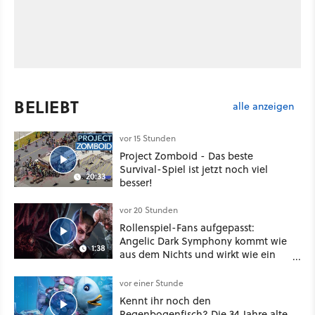
BELIEBT
alle anzeigen
vor 15 Stunden
Project Zomboid - Das beste
Survival-Spiel ist jetzt noch viel
20:33
besser!
vor 20 Stunden
Rollenspiel-Fans aufgepasst:
Angelic Dark Symphony kommt wie
1:38
aus dem Nichts und wirkt wie ein
Mix aus Baldur's Gate 3, XCOM und
Mass Effect
vor einer Stunde
Kennt ihr noch den
Regenbogenfisch? Die 34 Jahre alte