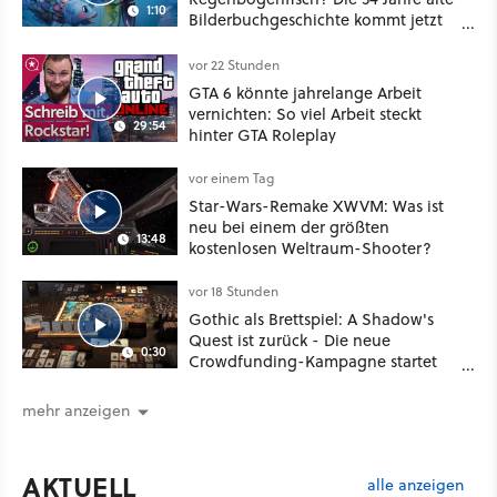
1:10
Bilderbuchgeschichte kommt jetzt
als Puppenspiel ins Kino
vor 22 Stunden
GTA 6 könnte jahrelange Arbeit
vernichten: So viel Arbeit steckt
29:54
hinter GTA Roleplay
vor einem Tag
Star-Wars-Remake XWVM: Was ist
neu bei einem der größten
13:48
kostenlosen Weltraum-Shooter?
vor 18 Stunden
Gothic als Brettspiel: A Shadow's
Quest ist zurück - Die neue
0:30
Crowdfunding-Kampagne startet
im September
mehr anzeigen
AKTUELL
alle anzeigen