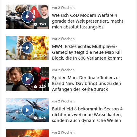
Deal
vor 2 Wochen
Wie sich CoD Modern Warfare 4
gerade der Welt präsentiert, macht
3:43
mich absolut fassungslos
vor 2 Wochen
MW4: Erstes echtes Multiplayer-
Gameplay zeigt die neue Map Kill
2:30
Block, die in 600 Varianten kommt
vor 2 Wochen
Spider-Man: Der finale Trailer zu
Brand New Day bringt uns zu den
2:29
Anfängen der Reihe zurück
vor 2 Wochen
Battlefield 6 bekommt in Season 4
nicht nur zwei neue Wasserkarten,
5:26
sondern auch dynamische Wellen
vor 2 Wochen