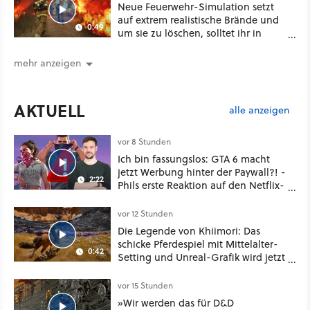
Neue Feuerwehr-Simulation setzt
auf extrem realistische Brände und
0:49
um sie zu löschen, solltet ihr in
Chemie und Physik aufgepasst
haben
mehr anzeigen
AKTUELL
alle anzeigen
vor 8 Stunden
Ich bin fassungslos: GTA 6 macht
jetzt Werbung hinter der Paywall?! -
2:22
Phils erste Reaktion auf den Netflix-
Deal
vor 12 Stunden
Die Legende von Khiimori: Das
schicke Pferdespiel mit Mittelalter-
0:42
Setting und Unreal-Grafik wird jetzt
noch größer und gefährlicher
vor 15 Stunden
»Wir werden das für D&D