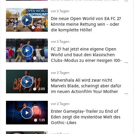
bei Disney Plus
vor 2 Tagen
Die neue Open World von EA FC 27
könnte meine Rettung sein - oder
14:38
die komplette Hölle!
vor 2 Tagen
FC 27 hat jetzt eine eigene Open
World und baut den klassischen
5:38
Clubs-Modus zu einer riesigen 100-
Spieler-Sandbox aus
vor 2 Tagen
Mahershala Ali wird zwar nicht
Marvels Blade, schwingt aber dafür
2:05
im neuen Actionfilm Your Mother
Your Mother Your Mother das
Schwert
vor 2 Tagen
Erster Gameplay-Trailer zu End of
Eden zeigt die mysteriöse Welt des
1:25
Gothic-Likes