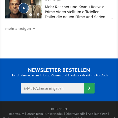
vor 2 Tagen
Mehr Reacher und Keanu Reeves:
Prime Video stellt im offiziellen
4:35
Trailer die neuen Filme und Serien
für August 2026 vor
mehr anzeigen
NEWSLETTER BESTELLEN
Hol' dir die neuesten Infos zu Games und Hardware direkt ins Postfach
RUBRIKEN
Impressum
|
Unser Team
|
Unser Kodex
|
Über Webedia
|
Abo kündigen
|