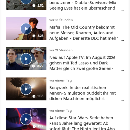
benutzen« - Diablo-Survivors-Mix
2:52
Seeing Eyes hat ein überraschend
nützliches Map-Tool
vor 18 Stunden
Mafia: The Old Country bekommt
neue Messer, Knarren, Autos und
3:23
Aufgaben - Der erste DLC hat mehr
dabei als nur Story
vor 21 Stunden
Neu auf Apple TV: Im August 2026
gehen mit Ted Lasso und Dark
0:29
Matter gleich zwei große Serien-
Highlights weiter
vor einem Tag
Bergwerk: In der realistischen
Minen-Simulation buddelt ihr mit
1:06
dicken Maschinen möglichst
vorsichtig Kohle aus
vor einem Tag
Auf diese Star-Wars-Serie haben
Fans 5 Jahre lang gewartet: Ab
1:29
sofort läuft The Ninth Jedi im Abo