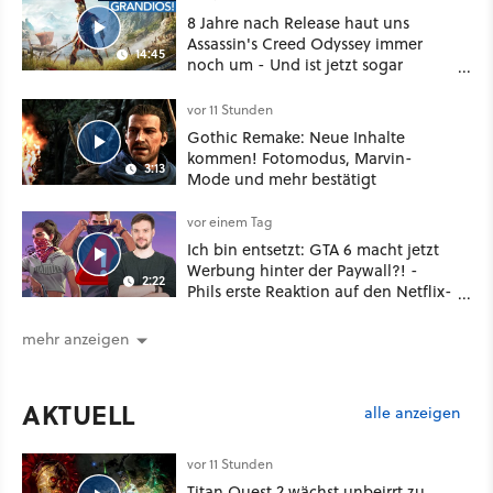
8 Jahre nach Release haut uns
Assassin's Creed Odyssey immer
14:45
noch um - Und ist jetzt sogar
besser!
vor 11 Stunden
Gothic Remake: Neue Inhalte
kommen! Fotomodus, Marvin-
3:13
Mode und mehr bestätigt
vor einem Tag
Ich bin entsetzt: GTA 6 macht jetzt
Werbung hinter der Paywall?! -
2:22
Phils erste Reaktion auf den Netflix-
Deal
mehr anzeigen
AKTUELL
alle anzeigen
vor 11 Stunden
Titan Quest 2 wächst unbeirrt zu