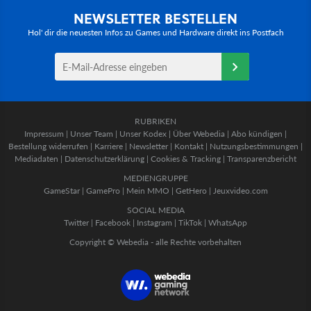
NEWSLETTER BESTELLEN
Hol' dir die neuesten Infos zu Games und Hardware direkt ins Postfach
RUBRIKEN
Impressum
|
Unser Team
|
Unser Kodex
|
Über Webedia
|
Abo kündigen
|
Bestellung widerrufen
|
Karriere
|
Newsletter
|
Kontakt
|
Nutzungsbestimmungen
|
Mediadaten
|
Datenschutzerklärung
|
Cookies & Tracking
|
Transparenzbericht
MEDIENGRUPPE
GameStar
|
GamePro
|
Mein MMO
|
GetHero
|
Jeuxvideo.com
SOCIAL MEDIA
Twitter
|
Facebook
|
Instagram
|
TikTok
|
WhatsApp
Copyright © Webedia - alle Rechte vorbehalten