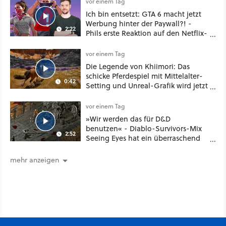
vor einem Tag
Ich bin entsetzt: GTA 6 macht jetzt
Werbung hinter der Paywall?! -
2:22
Phils erste Reaktion auf den Netflix-
Deal
vor einem Tag
Die Legende von Khiimori: Das
schicke Pferdespiel mit Mittelalter-
0:42
Setting und Unreal-Grafik wird jetzt
noch größer und gefährlicher
vor einem Tag
»Wir werden das für D&D
benutzen« - Diablo-Survivors-Mix
2:52
Seeing Eyes hat ein überraschend
nützliches Map-Tool
mehr anzeigen