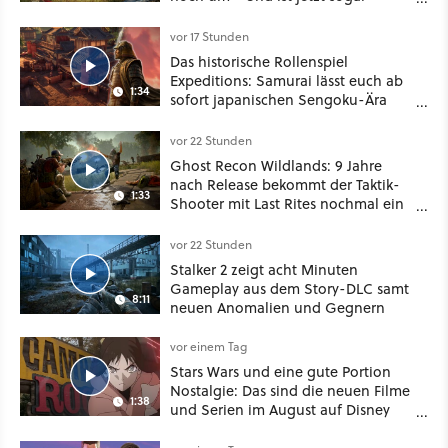
besser!
vor 17 Stunden
Das historische Rollenspiel
Expeditions: Samurai lässt euch ab
1:34
sofort japanischen Sengoku-Ära
aufmischen - wahlweise mit Gewalt
oder Diplomatie
vor 22 Stunden
Ghost Recon Wildlands: 9 Jahre
nach Release bekommt der Taktik-
1:33
Shooter mit Last Rites nochmal ein
dickes Update
vor 22 Stunden
Stalker 2 zeigt acht Minuten
Gameplay aus dem Story-DLC samt
8:11
neuen Anomalien und Gegnern
vor einem Tag
Stars Wars und eine gute Portion
Nostalgie: Das sind die neuen Filme
1:38
und Serien im August auf Disney
Plus