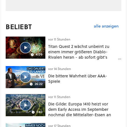
BELIEBT
alle anzeigen
vor 11 Stunden
Titan Quest 2 wächst unbeirrt zu
einem immer größeren Diablo-
4:09
Rivalen heran - ab sofort gibt's
sogar eine richtige Beschwörer-
Klasse
vor 14 Stunden
Die bittere Wahrheit über AAA-
Spiele
26:22
vor 11 Stunden
Die Gilde: Europa 1410 heizt vor
dem Early Access im September
1:40
nochmal die Mittelalter-Essen an
vor 17 Stunden