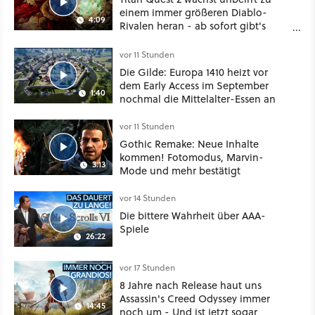
einem immer größeren Diablo-
4:09
Rivalen heran - ab sofort gibt's
sogar eine richtige Beschwörer-
Klasse
vor 11 Stunden
Die Gilde: Europa 1410 heizt vor
dem Early Access im September
1:40
nochmal die Mittelalter-Essen an
vor 11 Stunden
Gothic Remake: Neue Inhalte
kommen! Fotomodus, Marvin-
3:13
Mode und mehr bestätigt
vor 14 Stunden
Die bittere Wahrheit über AAA-
Spiele
26:22
vor 17 Stunden
8 Jahre nach Release haut uns
Assassin's Creed Odyssey immer
14:45
noch um - Und ist jetzt sogar