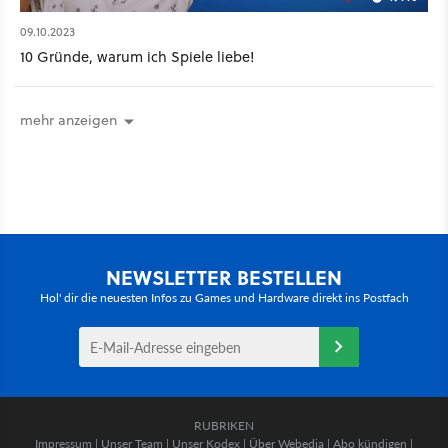
09.10.2023
10 Gründe, warum ich Spiele liebe!
mehr anzeigen
NEWSLETTER BESTELLEN
Hol' dir die neuesten Infos zu Games und Hardware direkt ins Postfach
RUBRIKEN
Impressum
|
Unser Team
|
Unser Kodex
|
Über Webedia
|
Abo kündigen
|