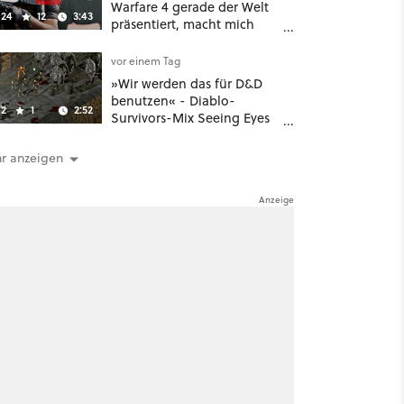
Warfare 4 gerade der Welt
24
12
3:43
präsentiert, macht mich
absolut fassungslos
vor einem Tag
»Wir werden das für D&D
benutzen« - Diablo-
2
1
2:52
Survivors-Mix Seeing Eyes
hat ein überraschend
nützliches Map-Tool
r anzeigen