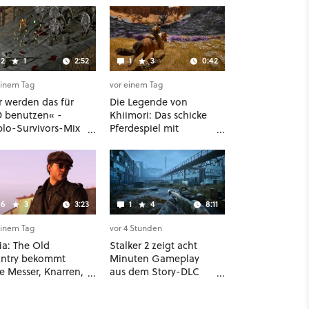
2
1
2:52
1
3
0:42
einem Tag
vor einem Tag
r werden das für
Die Legende von
 benutzen« -
Khiimori: Das schicke
blo-Survivors-Mix
Pferdespiel mit
ing Eyes hat ein
Mittelalter-Setting
rraschend
und Unreal-Grafik
zliches Map-Tool
wird jetzt noch größer
und gefährlicher
6
3
3:23
1
4
8:11
einem Tag
vor 4 Stunden
ia: The Old
Stalker 2 zeigt acht
ntry bekommt
Minuten Gameplay
e Messer, Knarren,
aus dem Story-DLC
os und Aufgaben -
samt neuen
erste DLC hat
Anomalien und