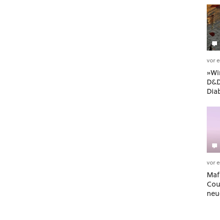
vor 
»Wi
D&D
Dia
See
übe
nüt
vor 
Maf
Cou
neu
Aut
Der 