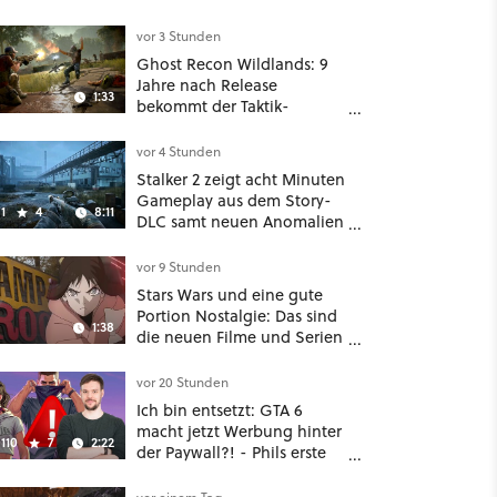
vor 3 Stunden
Ghost Recon Wildlands: 9
Jahre nach Release
1:33
bekommt der Taktik-
Shooter mit Last Rites
nochmal ein dickes Update
vor 4 Stunden
Stalker 2 zeigt acht Minuten
Gameplay aus dem Story-
1
4
8:11
DLC samt neuen Anomalien
und Gegnern
vor 9 Stunden
Stars Wars und eine gute
Portion Nostalgie: Das sind
1:38
die neuen Filme und Serien
im August auf Disney Plus
vor 20 Stunden
Ich bin entsetzt: GTA 6
macht jetzt Werbung hinter
110
7
2:22
der Paywall?! - Phils erste
Reaktion auf den Netflix-
Deal