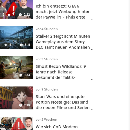
Ich bin entsetzt: GTA 6
macht jetzt Werbung hinter
110
7
2:22
der Paywall?! - Phils erste
Reaktion auf den Netflix-
Deal
vor 4 Stunden
Stalker 2 zeigt acht Minuten
Gameplay aus dem Story-
1
4
8:11
DLC samt neuen Anomalien
und Gegnern
vor 3 Stunden
Ghost Recon Wildlands: 9
Jahre nach Release
1:33
bekommt der Taktik-
Shooter mit Last Rites
nochmal ein dickes Update
vor 9 Stunden
Stars Wars und eine gute
Portion Nostalgie: Das sind
1:38
die neuen Filme und Serien
im August auf Disney Plus
vor 2 Wochen
Wie sich CoD Modern