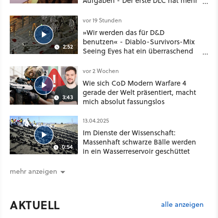
Aufgaben - Der erste DLC hat mehr
dabei als nur Story
vor 19 Stunden
»Wir werden das für D&D
benutzen« - Diablo-Survivors-Mix
2:52
Seeing Eyes hat ein überraschend
nützliches Map-Tool
vor 2 Wochen
Wie sich CoD Modern Warfare 4
gerade der Welt präsentiert, macht
3:43
mich absolut fassungslos
13.04.2025
Im Dienste der Wissenschaft:
Massenhaft schwarze Bälle werden
0:54
in ein Wasserreservoir geschüttet
mehr anzeigen
AKTUELL
alle anzeigen