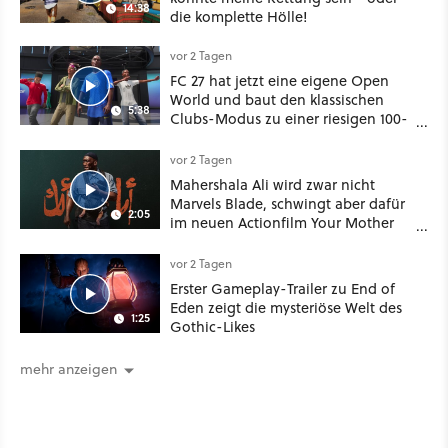
14:38
die komplette Hölle!
vor 2 Tagen
FC 27 hat jetzt eine eigene Open
World und baut den klassischen
5:38
Clubs-Modus zu einer riesigen 100-
Spieler-Sandbox aus
vor 2 Tagen
Mahershala Ali wird zwar nicht
Marvels Blade, schwingt aber dafür
2:05
im neuen Actionfilm Your Mother
Your Mother Your Mother das
Schwert
vor 2 Tagen
Erster Gameplay-Trailer zu End of
Eden zeigt die mysteriöse Welt des
1:25
Gothic-Likes
mehr anzeigen