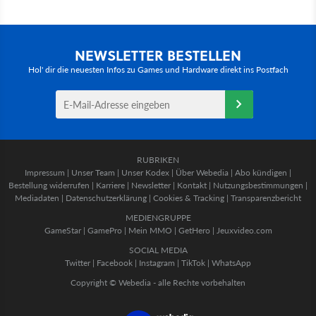
NEWSLETTER BESTELLEN
Hol' dir die neuesten Infos zu Games und Hardware direkt ins Postfach
RUBRIKEN
Impressum
|
Unser Team
|
Unser Kodex
|
Über Webedia
|
Abo kündigen
|
Bestellung widerrufen
|
Karriere
|
Newsletter
|
Kontakt
|
Nutzungsbestimmungen
|
Mediadaten
|
Datenschutzerklärung
|
Cookies & Tracking
|
Transparenzbericht
MEDIENGRUPPE
GameStar
|
GamePro
|
Mein MMO
|
GetHero
|
Jeuxvideo.com
SOCIAL MEDIA
Twitter
|
Facebook
|
Instagram
|
TikTok
|
WhatsApp
Copyright © Webedia - alle Rechte vorbehalten