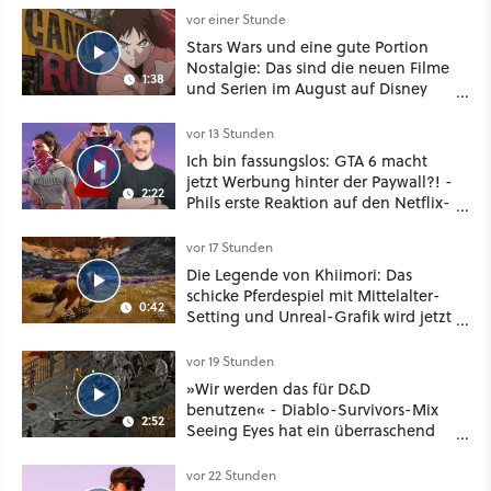
vor einer Stunde
Stars Wars und eine gute Portion
Nostalgie: Das sind die neuen Filme
1:38
und Serien im August auf Disney
Plus
vor 13 Stunden
Ich bin fassungslos: GTA 6 macht
jetzt Werbung hinter der Paywall?! -
2:22
Phils erste Reaktion auf den Netflix-
Deal
vor 17 Stunden
Die Legende von Khiimori: Das
schicke Pferdespiel mit Mittelalter-
0:42
Setting und Unreal-Grafik wird jetzt
noch größer und gefährlicher
vor 19 Stunden
»Wir werden das für D&D
benutzen« - Diablo-Survivors-Mix
2:52
Seeing Eyes hat ein überraschend
nützliches Map-Tool
vor 22 Stunden