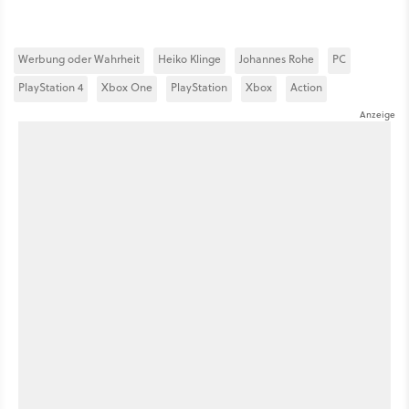
Werbung oder Wahrheit
Heiko Klinge
Johannes Rohe
PC
PlayStation 4
Xbox One
PlayStation
Xbox
Action