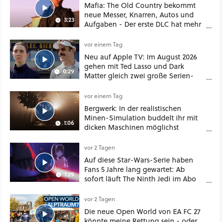
Mafia: The Old Country bekommt
neue Messer, Knarren, Autos und
3:23
Aufgaben - Der erste DLC hat mehr
dabei als nur Story
vor einem Tag
Neu auf Apple TV: Im August 2026
gehen mit Ted Lasso und Dark
0:29
Matter gleich zwei große Serien-
Highlights weiter
vor einem Tag
Bergwerk: In der realistischen
Minen-Simulation buddelt ihr mit
1:06
dicken Maschinen möglichst
vorsichtig Kohle aus
vor 2 Tagen
Auf diese Star-Wars-Serie haben
Fans 5 Jahre lang gewartet: Ab
1:29
sofort läuft The Ninth Jedi im Abo
bei Disney Plus
vor 2 Tagen
Die neue Open World von EA FC 27
könnte meine Rettung sein - oder