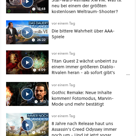
neu bei einem der größten
13:48
kostenlosen Weltraum-Shooter?
vor einem Tag
Die bittere Wahrheit über AAA-
Spiele
26:22
vor einem Tag
Titan Quest 2 wächst unbeirrt zu
einem immer größeren Diablo-
4:09
Rivalen heran - ab sofort gibt's
sogar eine richtige Beschwörer-
Klasse
vor einem Tag
Gothic Remake: Neue Inhalte
kommen! Fotomodus, Marvin-
3:13
Mode und mehr bestätigt
vor einem Tag
8 Jahre nach Release haut uns
Assassin's Creed Odyssey immer
14:45
noch um - Und ist jetzt sogar