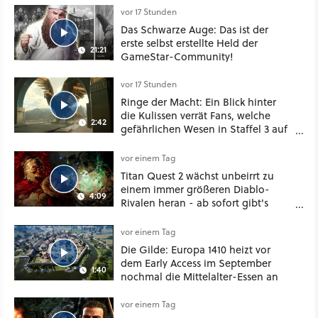
vor 17 Stunden
Das Schwarze Auge: Das ist der
erste selbst erstellte Held der
21:21
GameStar-Community!
vor 17 Stunden
Ringe der Macht: Ein Blick hinter
die Kulissen verrät Fans, welche
2:42
gefährlichen Wesen in Staffel 3 auf
sie warten
vor einem Tag
Titan Quest 2 wächst unbeirrt zu
einem immer größeren Diablo-
4:09
Rivalen heran - ab sofort gibt's
sogar eine richtige Beschwörer-
Klasse
vor einem Tag
Die Gilde: Europa 1410 heizt vor
dem Early Access im September
1:40
nochmal die Mittelalter-Essen an
vor einem Tag