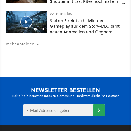
Shooter mit Last Rites nochmal ein
dickes Update
vor einem Tag
Stalker 2 zeigt acht Minuten
Gameplay aus dem Story-DLC samt
8:11
neuen Anomalien und Gegnern
mehr anzeigen
NEWSLETTER BESTELLEN
Hol' dir die neuesten Infos zu Games und Hardware direkt ins Postfach