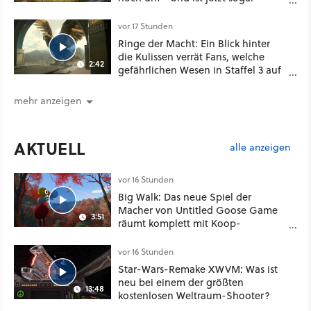
besser!
vor 17 Stunden
Ringe der Macht: Ein Blick hinter
die Kulissen verrät Fans, welche
2:42
gefährlichen Wesen in Staffel 3 auf
sie warten
mehr anzeigen
AKTUELL
alle anzeigen
vor 16 Stunden
Big Walk: Das neue Spiel der
Macher von Untitled Goose Game
3:51
räumt komplett mit Koop-
Konventionen auf
vor 16 Stunden
Star-Wars-Remake XWVM: Was ist
neu bei einem der größten
13:48
kostenlosen Weltraum-Shooter?