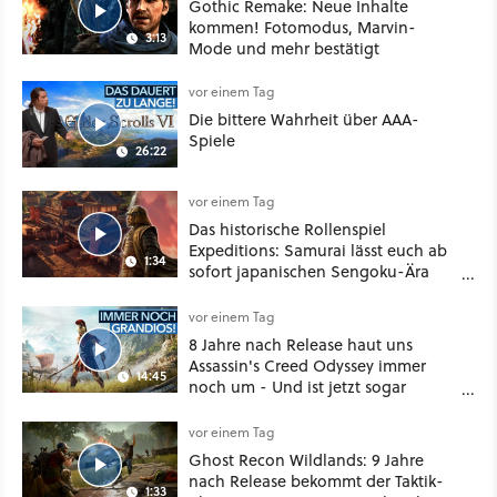
Gothic Remake: Neue Inhalte
kommen! Fotomodus, Marvin-
3:13
Mode und mehr bestätigt
vor einem Tag
Die bittere Wahrheit über AAA-
Spiele
26:22
vor einem Tag
Das historische Rollenspiel
Expeditions: Samurai lässt euch ab
1:34
sofort japanischen Sengoku-Ära
aufmischen - wahlweise mit Gewalt
oder Diplomatie
vor einem Tag
8 Jahre nach Release haut uns
Assassin's Creed Odyssey immer
14:45
noch um - Und ist jetzt sogar
besser!
vor einem Tag
Ghost Recon Wildlands: 9 Jahre
nach Release bekommt der Taktik-
1:33