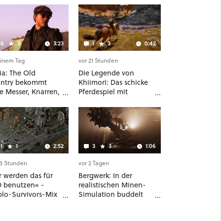
6
3
3:23
1
3
0:42
einem Tag
vor 21 Stunden
ia: The Old
Die Legende von
ntry bekommt
Khiimori: Das schicke
e Messer, Knarren,
Pferdespiel mit
os und Aufgaben -
Mittelalter-Setting
erste DLC hat
und Unreal-Grafik
r dabei als nur
wird jetzt noch größer
ry
und gefährlicher
1
1
2:52
3
3
1:06
23 Stunden
vor 2 Tagen
r werden das für
Bergwerk: In der
 benutzen« -
realistischen Minen-
blo-Survivors-Mix
Simulation buddelt
ing Eyes hat ein
ihr mit dicken
rraschend
Maschinen möglichst