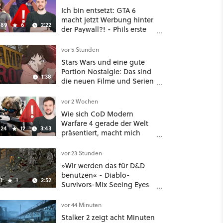
Ich bin entsetzt: GTA 6
macht jetzt Werbung hinter
89
6
2:22
der Paywall?! - Phils erste
Reaktion auf den Netflix-
Deal
vor 5 Stunden
Stars Wars und eine gute
Portion Nostalgie: Das sind
1:38
die neuen Filme und Serien
im August auf Disney Plus
vor 2 Wochen
Wie sich CoD Modern
Warfare 4 gerade der Welt
24
12
3:43
präsentiert, macht mich
absolut fassungslos
vor 23 Stunden
»Wir werden das für D&D
benutzen« - Diablo-
1
1
2:52
Survivors-Mix Seeing Eyes
hat ein überraschend
nützliches Map-Tool
vor 44 Minuten
Stalker 2 zeigt acht Minuten