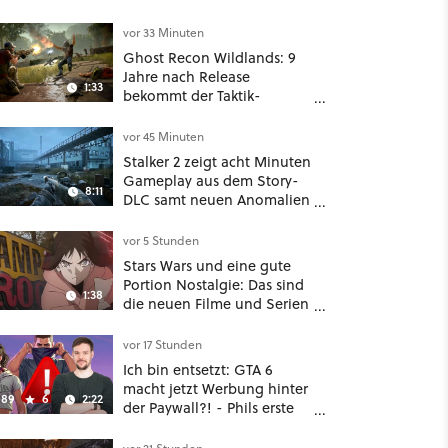
vor 33 Minuten
Ghost Recon Wildlands: 9
Jahre nach Release
1:33
bekommt der Taktik-
Shooter mit Last Rites
nochmal ein dickes Update
vor 45 Minuten
Stalker 2 zeigt acht Minuten
Gameplay aus dem Story-
8:11
DLC samt neuen Anomalien
und Gegnern
vor 5 Stunden
Stars Wars und eine gute
Portion Nostalgie: Das sind
1:38
die neuen Filme und Serien
im August auf Disney Plus
vor 17 Stunden
Ich bin entsetzt: GTA 6
macht jetzt Werbung hinter
89
6
2:22
der Paywall?! - Phils erste
Reaktion auf den Netflix-
Deal