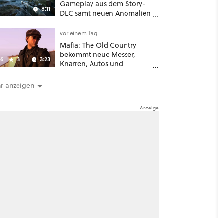
Gameplay aus dem Story-
8:11
DLC samt neuen Anomalien
und Gegnern
vor einem Tag
Mafia: The Old Country
bekommt neue Messer,
6
3
3:23
Knarren, Autos und
Aufgaben - Der erste DLC
hat mehr dabei als nur
r anzeigen
Story