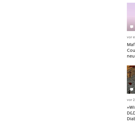
vor 
Maf
Cou
neu
Aut
Der 
meh
Sto
vor 
»Wi
D&D
Dia
See
übe