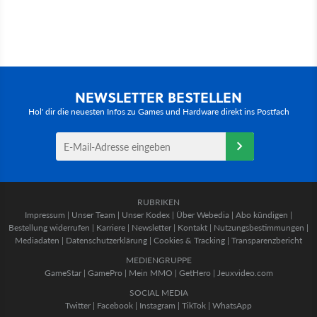
NEWSLETTER BESTELLEN
Hol' dir die neuesten Infos zu Games und Hardware direkt ins Postfach
RUBRIKEN
Impressum
|
Unser Team
|
Unser Kodex
|
Über Webedia
|
Abo kündigen
|
Bestellung widerrufen
|
Karriere
|
Newsletter
|
Kontakt
|
Nutzungsbestimmungen
|
Mediadaten
|
Datenschutzerklärung
|
Cookies & Tracking
|
Transparenzbericht
MEDIENGRUPPE
GameStar
|
GamePro
|
Mein MMO
|
GetHero
|
Jeuxvideo.com
SOCIAL MEDIA
Twitter
|
Facebook
|
Instagram
|
TikTok
|
WhatsApp