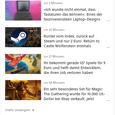
vor 3 Minuten
»Ich wusste nicht einmal, dass
Tastaturen das können«: Eines der
faszinierendsten Laptop-Designs
der 90er geht wieder viral
vor 25 Minuten
Runter vom Index, zurück auf
Steam und nur 2 Euro: Return to
Castle Wolfenstein erstmals
ungeschnitten auf dem deutschen
Markt
vor 27 Minuten
Ihr bekommt gerade 127 Spiele für 9
Euro und helft damit Entwicklern,
die ihren Job verloren haben
vor 58 Minuten
Ein sehr besonderes Set für Magic:
The Gathering wurde für 10.000 US-
Dollar bei Ebay verkauft, jetzt
bekommt es jeder viel günstiger
mehr anzeigen