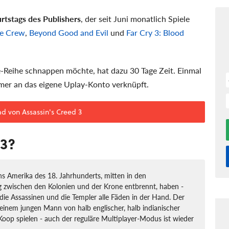
rtstags des Publishers
, der seit Juni monatlich Spiele
e Crew
,
Beyond Good and Evil
und
Far Cry 3: Blood
e-Reihe schnappen möchte, hat dazu 30 Tage Zeit. Einmal
immer an das eigene Uplay-Konto verknüpft.
 von Assassin's Creed 3
 3?
ins Amerika des 18. Jahrhunderts, mitten in den
g zwischen den Kolonien und der Krone entbrennt, haben -
r die Assassinen und die Templer alle Fäden in der Hand. Der
 einem jungen Mann von halb englischer, halb indianischer
Koop spielen - auch der reguläre Multiplayer-Modus ist wieder