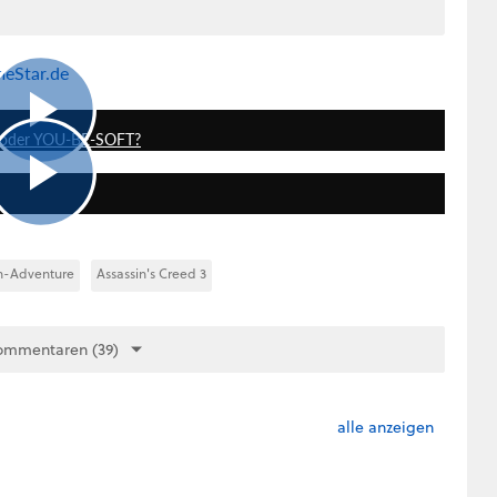
meStar.de
2:07
, oder YOU-BE-SOFT?
10:23
n-Adventure
Assassin's Creed 3
ommentaren (39)
alle anzeigen