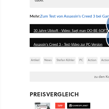
Mehr:
Zum Test von Assassin's Creed 3 bei Ga
30 Jahre Ubisoft - Video: Sagt man OO-BE-SOFT
Assassin's Creed 3 - Test-Video zur PC-Version
Artikel
News
Stefan Köhler
PC
Action
Actio
zu den K
PREISVERGLEICH
TIPP