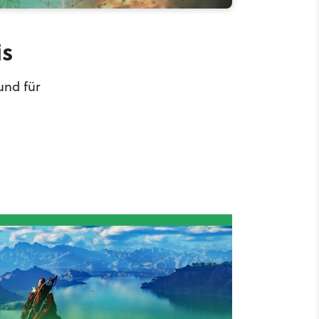
is
und für