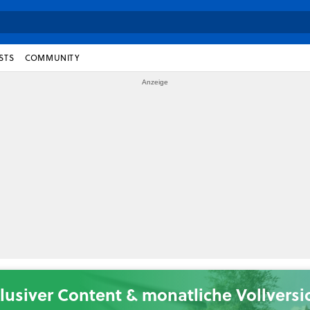
STS
COMMUNITY
lusiver Content & monatliche Vollvers