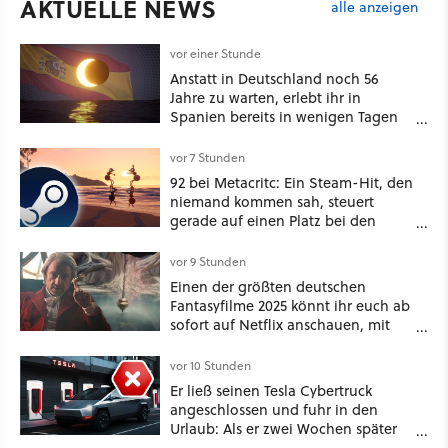
AKTUELLE NEWS
alle anzeigen
vor einer Stunde
Anstatt in Deutschland noch 56
Jahre zu warten, erlebt ihr in
Spanien bereits in wenigen Tagen
ein schattiges Sommer-Spektakel
vor 7 Stunden
92 bei Metacritc: Ein Steam-Hit, den
niemand kommen sah, steuert
gerade auf einen Platz bei den
Game Awards zu
vor 9 Stunden
Einen der größten deutschen
Fantasyfilme 2025 könnt ihr euch ab
sofort auf Netflix anschauen, mit
dabei: ein Star aus Der Hobbit
vor 10 Stunden
Er ließ seinen Tesla Cybertruck
angeschlossen und fuhr in den
Urlaub: Als er zwei Wochen später
zurückkam, sprang der Truck nicht