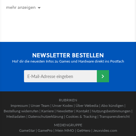
mehr an [Best of GameStar]
mehr anzeigen
NEWSLETTER BESTELLEN
Hol' dir die neuesten Infos zu Games und Hardware direkt ins Postfach
RUBRIKEN
Impressum
|
Unser Team
|
Unser Kodex
|
Über Webedia
|
Abo kündigen
|
Bestellung widerrufen
|
Karriere
|
Newsletter
|
Kontakt
|
Nutzungsbestimmungen
|
Mediadaten
|
Datenschutzerklärung
|
Cookies & Tracking
|
Transparenzbericht
MEDIENGRUPPE
GameStar
|
GamePro
|
Mein MMO
|
GetHero
|
Jeuxvideo.com