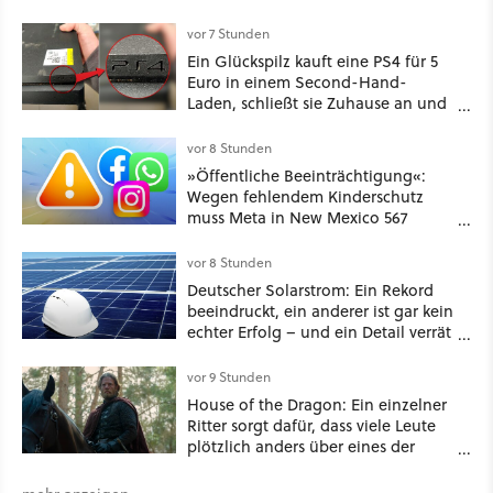
vor 7 Stunden
Ein Glückspilz kauft eine PS4 für 5
Euro in einem Second-Hand-
Laden, schließt sie Zuhause an und
schon hat er seine erste
funktionierende PlayStation [Best of
vor 8 Stunden
GameStar]
»Öffentliche Beeinträchtigung«:
Wegen fehlendem Kinderschutz
muss Meta in New Mexico 567
Millionen US-Dollar zahlen
vor 8 Stunden
Deutscher Solarstrom: Ein Rekord
beeindruckt, ein anderer ist gar kein
echter Erfolg – und ein Detail verrät
mehr über die Energiewende als
jede Zahl
vor 9 Stunden
House of the Dragon: Ein einzelner
Ritter sorgt dafür, dass viele Leute
plötzlich anders über eines der
umstrittensten Häuser von Game of
Thrones denken