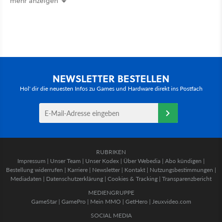
mehr anzeigen
NEWSLETTER BESTELLEN
Hol' dir die neuesten Infos zu Games und Hardware direkt ins Postfach
RUBRIKEN
Impressum
|
Unser Team
|
Unser Kodex
|
Über Webedia
|
Abo kündigen
|
Bestellung widerrufen
|
Karriere
|
Newsletter
|
Kontakt
|
Nutzungsbestimmungen
|
Mediadaten
|
Datenschutzerklärung
|
Cookies & Tracking
|
Transparenzbericht
MEDIENGRUPPE
GameStar
|
GamePro
|
Mein MMO
|
GetHero
|
Jeuxvideo.com
SOCIAL MEDIA