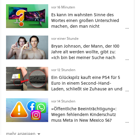
vor 16 Minuten
Es kann im wahrsten Sinne des
Wortes einen großen Unterschied
machen, den man nicht
unterschätzen sollte: Mit welchem
Seitenverhältnis seid ihr unterwegs?
vor einer Stunde
Bryan Johnson, der Mann, der 100
Jahre alt werden wollte, gibt zu:
»Ich bin bei meiner Suche nach
Langlebigkeit zu weit gegangen«
vor 12 Stunden
Ein Glückspilz kauft eine PS4 für 5
Euro in einem Second-Hand-
Laden, schließt sie Zuhause an und
schon hat er seine erste
funktionierende PlayStation [Best of
vor 14 Stunden
GameStar]
»Öffentliche Beeinträchtigung«:
Wegen fehlendem Kinderschutz
muss Meta in New Mexico 567
Millionen US-Dollar zahlen
mehr anzeigen