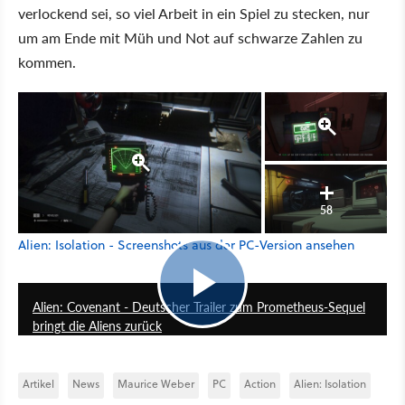
verlockend sei, so viel Arbeit in ein Spiel zu stecken, nur
um am Ende mit Müh und Not auf schwarze Zahlen zu
kommen.
58
Alien: Isolation - Screenshots aus der PC-Version ansehen
1:27
Alien: Covenant - Deutscher Trailer zum Prometheus-Sequel
bringt die Aliens zurück
Artikel
News
Maurice Weber
PC
Action
Alien: Isolation