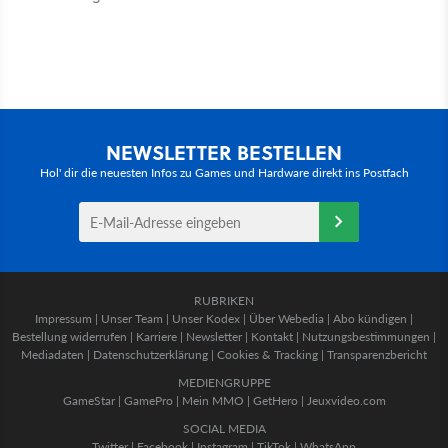
NEWSLETTER BESTELLEN
Hol' dir die neuesten Infos zu Games und Hardware direkt ins Postfach
RUBRIKEN
Impressum
|
Unser Team
|
Unser Kodex
|
Über Webedia
|
Abo kündigen
|
Bestellung widerrufen
|
Karriere
|
Newsletter
|
Kontakt
|
Nutzungsbestimmungen
|
Mediadaten
|
Datenschutzerklärung
|
Cookies & Tracking
|
Transparenzbericht
MEDIENGRUPPE
GameStar
|
GamePro
|
Mein MMO
|
GetHero
|
Jeuxvideo.com
SOCIAL MEDIA
Twitter
|
Facebook
|
Instagram
|
TikTok
|
WhatsApp