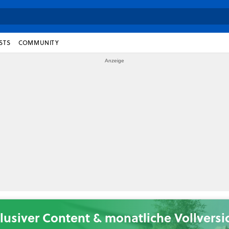
STS
COMMUNITY
lusiver Content & monatliche Vollvers