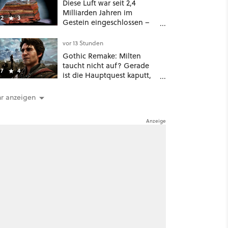
Diese Luft war seit 2,4
Milliarden Jahren im
2
3
Gestein eingeschlossen –
jetzt könnt ihr sie atmen
vor 13 Stunden
Gothic Remake: Milten
taucht nicht auf? Gerade
7
4
ist die Hauptquest kaputt,
das könnt ihr tun
r anzeigen