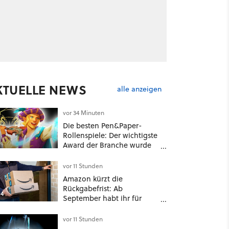
KTUELLE NEWS
alle anzeigen
vor 34 Minuten
Die besten Pen&Paper-
Rollenspiele: Der wichtigste
Award der Branche wurde
verliehen und ein DnD-
Konkurrent ist der große
vor 11 Stunden
Gewinner
Amazon kürzt die
Rückgabefrist: Ab
4
September habt ihr für
viele Einkäufe nur noch 14
Tage
vor 11 Stunden