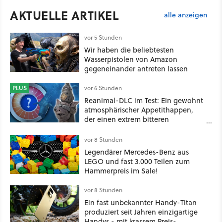
AKTUELLE ARTIKEL
alle anzeigen
vor 5 Stunden
Wir haben die beliebtesten
Wasserpistolen von Amazon
gegeneinander antreten lassen
PLUS
vor 6 Stunden
Reanimal-DLC im Test: Ein gewohnt
atmosphärischer Appetithappen,
der einen extrem bitteren
Nachgeschmack hinterlässt
vor 8 Stunden
Legendärer Mercedes-Benz aus
LEGO und fast 3.000 Teilen zum
Hammerpreis im Sale!
vor 8 Stunden
Ein fast unbekannter Handy-Titan
produziert seit Jahren einzigartige
Handys - mit krassem Preis-