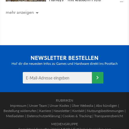
Leistungsverhältnis
mehr anzeigen
NEWSLETTER BESTELLEN
Hol' dir die neuesten Infos zu Games und Hardware direkt ins Postfach
RUBRIKEN
Impressum
|
Unser Team
|
Unser Kodex
|
Über Webedia
|
Abo kündigen
|
Bestellung widerrufen
|
Karriere
|
Newsletter
|
Kontakt
|
Nutzungsbestimmungen
|
Mediadaten
|
Datenschutzerklärung
|
Cookies & Tracking
|
Transparenzbericht
MEDIENGRUPPE