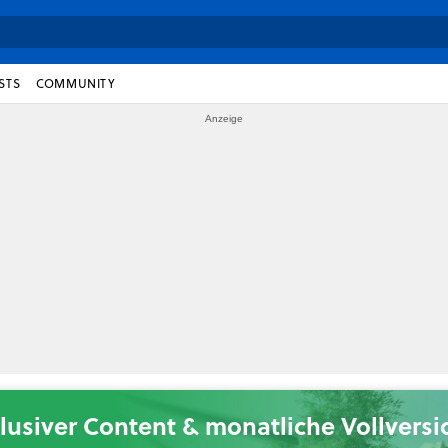
STS
COMMUNITY
lusiver Content & monatliche Vollvers