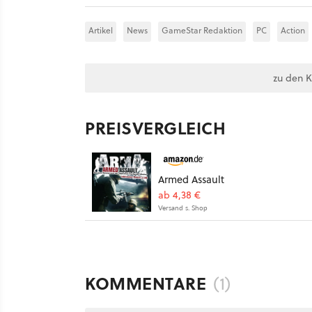
Artikel
News
GameStar Redaktion
PC
Action
zu den 
PREISVERGLEICH
Armed Assault
ab 4,38 €
Versand s. Shop
KOMMENTARE
(1)