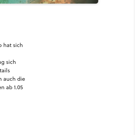
o hat sich
ng sich
tails
n auch die
n ab 1.05