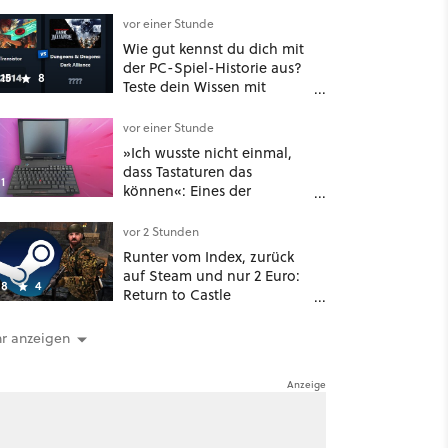
Rekord – doch der wahre
Erfolg bleibt unsichtbar
vor einer Stunde
Wie gut kennst du dich mit
der PC-Spiel-Historie aus?
15
8
Teste dein Wissen mit
unserem Minispiel
vor einer Stunde
»Ich wusste nicht einmal,
dass Tastaturen das
1
können«: Eines der
faszinierendsten Laptop-
Designs der 90er geht
vor 2 Stunden
wieder viral
Runter vom Index, zurück
auf Steam und nur 2 Euro:
8
4
Return to Castle
Wolfenstein erstmals
ungeschnitten auf dem
r anzeigen
deutschen Markt