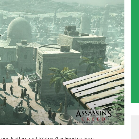
e und klettern und h?pfen ?ber Fenstersimse,