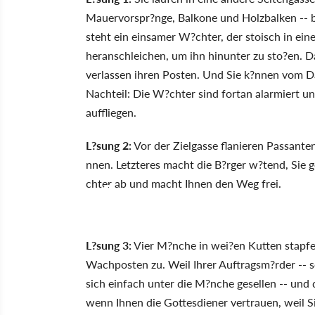
Mauervorspr?nge, Balkone und Holzbalken -- bi
steht ein einsamer W?chter, der stoisch in ein
heranschleichen, um ihn hinunter zu sto?en. Da
verlassen ihren Posten. Und Sie k?nnen vom Da
Nachteil: Die W?chter sind fortan alarmiert 
auffliegen.
L?sung 2:
Vor der Zielgasse flanieren Passante
nnen. Letzteres macht die B?rger w?tend, Sie 
chter ab und macht Ihnen den Weg frei.
L?sung 3:
Vier M?nche in wei?en Kutten stapfe
Wachposten zu. Weil Ihrer Auftragsm?rder -- so
sich einfach unter die M?nche gesellen -- und 
wenn Ihnen die Gottesdiener vertrauen, weil 