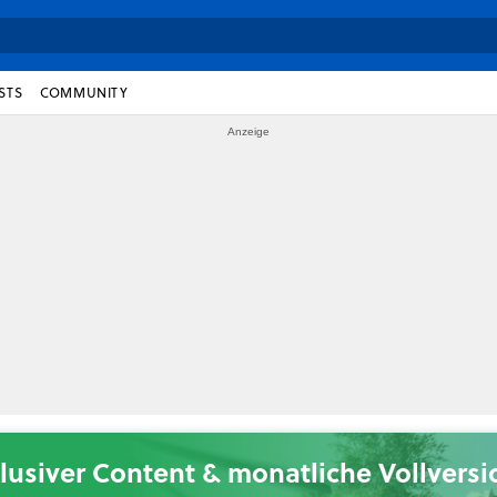
STS
COMMUNITY
lusiver Content & monatliche Vollvers