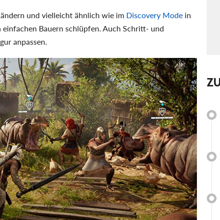
ändern und vielleicht ähnlich wie im
Discovery Mode
in
n einfachen Bauern schlüpfen. Auch Schritt- und
igur anpassen.
Z