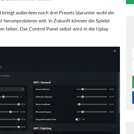
bringt außerdem noch drei Presets (darunter wohl ein
t herumprobieren will. In Zukunft können die Spieler
 teilen. Das Control Panel selbst wird in die Uplay