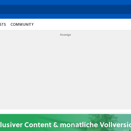
STS
COMMUNITY
lusiver Content & monatliche Vollvers