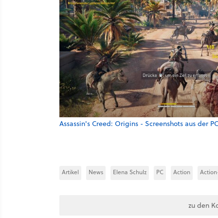
Assassin's Creed: Origins - Screenshots aus der P
Artikel
News
Elena Schulz
PC
Action
Actio
zu den K