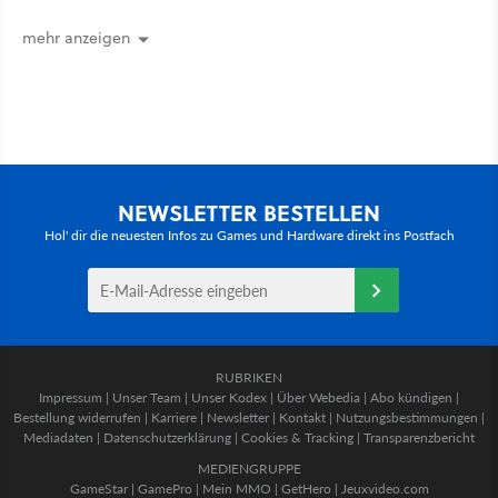
umstrittensten Häuser von Game of
Thrones denken
mehr anzeigen
NEWSLETTER BESTELLEN
Hol' dir die neuesten Infos zu Games und Hardware direkt ins Postfach
RUBRIKEN
Impressum
|
Unser Team
|
Unser Kodex
|
Über Webedia
|
Abo kündigen
|
Bestellung widerrufen
|
Karriere
|
Newsletter
|
Kontakt
|
Nutzungsbestimmungen
|
Mediadaten
|
Datenschutzerklärung
|
Cookies & Tracking
|
Transparenzbericht
MEDIENGRUPPE
GameStar
|
GamePro
|
Mein MMO
|
GetHero
|
Jeuxvideo.com