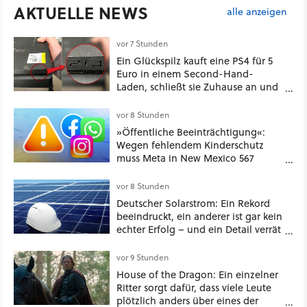
AKTUELLE NEWS
alle anzeigen
vor 7 Stunden
Ein Glückspilz kauft eine PS4 für 5
Euro in einem Second-Hand-
Laden, schließt sie Zuhause an und
schon hat er seine erste
funktionierende PlayStation [Best of
vor 8 Stunden
GameStar]
»Öffentliche Beeinträchtigung«:
Wegen fehlendem Kinderschutz
muss Meta in New Mexico 567
Millionen US-Dollar zahlen
vor 8 Stunden
Deutscher Solarstrom: Ein Rekord
beeindruckt, ein anderer ist gar kein
echter Erfolg – und ein Detail verrät
mehr über die Energiewende als
jede Zahl
vor 9 Stunden
House of the Dragon: Ein einzelner
Ritter sorgt dafür, dass viele Leute
plötzlich anders über eines der