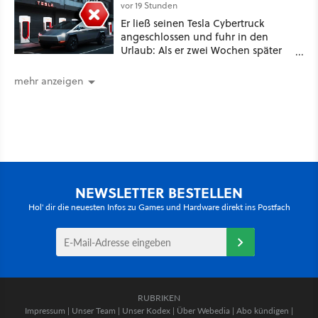
vor 19 Stunden
Er ließ seinen Tesla Cybertruck
angeschlossen und fuhr in den
Urlaub: Als er zwei Wochen später
zurückkam, sprang der Truck nicht
mehr an [Best of GameStar]
mehr anzeigen
NEWSLETTER BESTELLEN
Hol' dir die neuesten Infos zu Games und Hardware direkt ins Postfach
RUBRIKEN
Impressum
|
Unser Team
|
Unser Kodex
|
Über Webedia
|
Abo kündigen
|