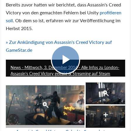
Bereits zuvor hatten wir berichtet, dass Assassin's Creed
Victory von den gemachten Fehlern bei Unity
profitieren
soll
. Ob dem so ist, erfahren wir zur Veröffentlichung im
Herbst 2015.
» Zur Ankündigung von Assassin's Creed Victory auf
GameStar.de
4:02
News - Mittwoch, 3. Dezember 2014 - Alle Infos zu London-
Assassin's Creed Victory geleakt & Streaming auf Steam
4