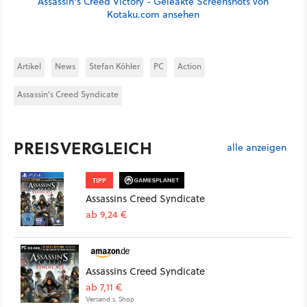
Assassin's Creed Victory - Geleakte Screenshots von
Kotaku.com ansehen
Artikel
News
Stefan Köhler
PC
Action
Assassin's Creed Syndicate
PREISVERGLEICH
alle anzeigen
TIPP
Assassins Creed Syndicate
ab 9,24 €
Assassins Creed Syndicate
ab 7,11 €
Versand s. Shop