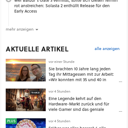
Wer Baldur's Gate 3 vermisst, sollte sich diesen Termin
rot anstreichen: Solasta 2 enthüllt Release für den
Early Access
mehr anzeigen
AKTUELLE ARTIKEL
alle anzeigen
vor einer Stunde
Sie brachten 10 Jahre lang jeden
Tag ihr Mittagessen mit zur Arbeit:
»Wir konnten mit 35 und 40 in
Rente gehen« – auch dank
Gamification [Best of GameStar]
vor 4 Stunden
Eine Legende kehrt auf den
Hardware-Markt zurück und für
viele Gamer sind das geniale
Neuigkeiten!
PLUS
vor 4 Stunden