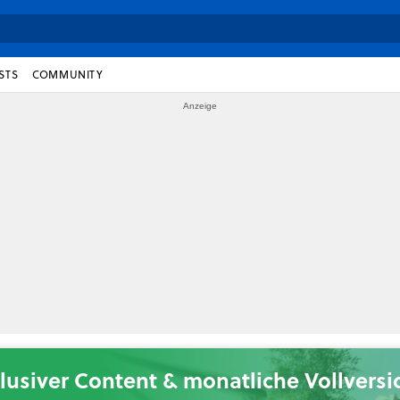
STS
COMMUNITY
lusiver Content & monatliche Vollvers